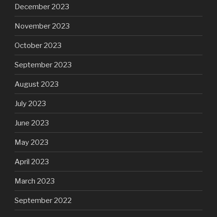
December 2023
November 2023
October 2023
September 2023
August 2023
July 2023
June 2023
May 2023
April 2023
March 2023
September 2022