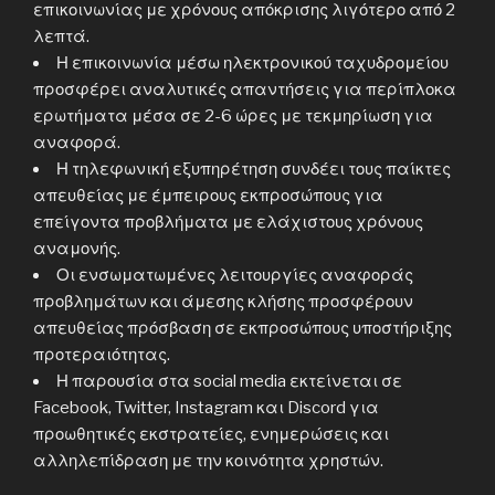
επικοινωνίας με χρόνους απόκρισης λιγότερο από 2
λεπτά.
Η επικοινωνία μέσω ηλεκτρονικού ταχυδρομείου
προσφέρει αναλυτικές απαντήσεις για περίπλοκα
ερωτήματα μέσα σε 2-6 ώρες με τεκμηρίωση για
αναφορά.
Η τηλεφωνική εξυπηρέτηση συνδέει τους παίκτες
απευθείας με έμπειρους εκπροσώπους για
επείγοντα προβλήματα με ελάχιστους χρόνους
αναμονής.
Οι ενσωματωμένες λειτουργίες αναφοράς
προβλημάτων και άμεσης κλήσης προσφέρουν
απευθείας πρόσβαση σε εκπροσώπους υποστήριξης
προτεραιότητας.
Η παρουσία στα social media εκτείνεται σε
Facebook, Twitter, Instagram και Discord για
προωθητικές εκστρατείες, ενημερώσεις και
αλληλεπίδραση με την κοινότητα χρηστών.