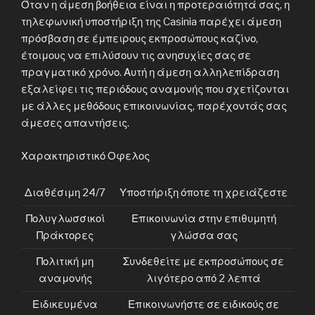
Όταν η άμεση βοήθεια είναι η προτεραιότητά σας, η
τηλεφωνική υποστήριξη της Casinia παρέχει άμεση
πρόσβαση σε έμπειρους εκπροσώπους καζίνο,
έτοιμους να επιλύσουν τις ανησυχίες σας σε
πραγματικό χρόνο. Αυτή η άμεση αλληλεπίδραση
εξαλείφει τις περιόδους αναμονής που σχετίζονται
με άλλες μεθόδους επικοινωνίας, παρέχοντάς σας
άμεσες απαντήσεις.
Χαρακτηριστικό Οφελος
Διαθέσιμη 24/7
Υποστήριξη όποτε τη χρειάζεστε
Πολυγλωσσικοί
Επικοινωνία στην επιθυμητή
Πράκτορες
γλώσσα σας
Πολιτική μη
Συνδεθείτε με εκπροσώπους σε
αναμονής
λιγότερο από 2 λεπτά
Ειδικευμένα
Επικοινωνήστε σε ειδικούς σε