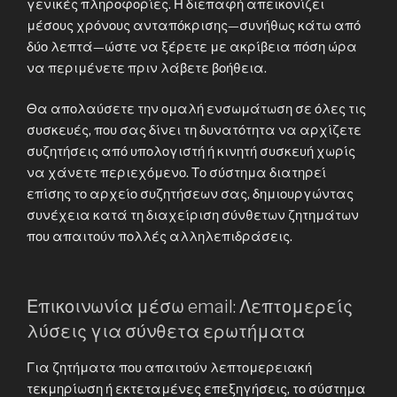
γενικές πληροφορίες. Η διεπαφή απεικονίζει
μέσους χρόνους ανταπόκρισης—συνήθως κάτω από
δύο λεπτά—ώστε να ξέρετε με ακρίβεια πόση ώρα
να περιμένετε πριν λάβετε βοήθεια.
Θα απολαύσετε την ομαλή ενσωμάτωση σε όλες τις
συσκευές, που σας δίνει τη δυνατότητα να αρχίζετε
συζητήσεις από υπολογιστή ή κινητή συσκευή χωρίς
να χάνετε περιεχόμενο. Το σύστημα διατηρεί
επίσης το αρχείο συζητήσεων σας, δημιουργώντας
συνέχεια κατά τη διαχείριση σύνθετων ζητημάτων
που απαιτούν πολλές αλληλεπιδράσεις.
Επικοινωνία μέσω email: Λεπτομερείς
λύσεις για σύνθετα ερωτήματα
Για ζητήματα που απαιτούν λεπτομερειακή
τεκμηρίωση ή εκτεταμένες επεξηγήσεις, το σύστημα