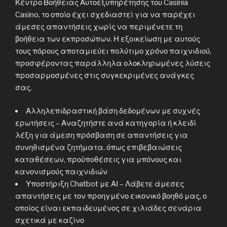
Κέντρο Βοήθειας Αυτοεξυπηρέτησης του Casinia
Casino, το οποίο έχει σχεδιαστεί για να παρέχει
άμεσες απαντήσεις χωρίς να περιμένετε τη
βοήθεια των εκπροσώπων. Η εξοικείωση με αυτούς
τους πόρους αποταμιεύει πολύτιμο χρόνο παιχνιδιού,
προσφέροντας παράλληλα ολοκληρωμένες λύσεις
προσαρμοσμένες στις συγκεκριμένες ανάγκες
σας.
Αλληλεπιδραστική βάση δεδομένων με συχνές
ερωτήσεις – Αναζητήστε ανά κατηγορία ή κλειδί
λέξη για άμεση πρόσβαση σε απαντήσεις για
συνηθισμένα ζητήματα, όπως επιβεβαιώσεις
καταθέσεων, προϋποθέσεις για μπόνους και
κανονισμούς παιχνιδιών
Υποστήριξη Chatbot με ΑΙ – Λάβετε άμεσες
απαντήσεις με τον προηγμένο εικονικό βοηθό μας, ο
οποίος είναι εκπαιδευμένος σε χιλιάδες σενάρια
σχετικά με καζίνο