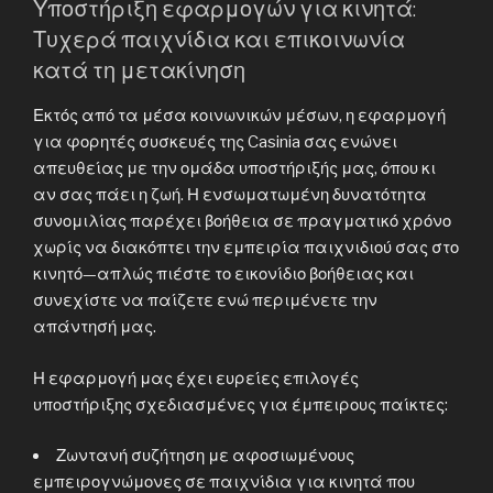
Υποστήριξη εφαρμογών για κινητά:
Τυχερά παιχνίδια και επικοινωνία
κατά τη μετακίνηση
Εκτός από τα μέσα κοινωνικών μέσων, η εφαρμογή
για φορητές συσκευές της Casinia σας ενώνει
απευθείας με την ομάδα υποστήριξής μας, όπου κι
αν σας πάει η ζωή. Η ενσωματωμένη δυνατότητα
συνομιλίας παρέχει βοήθεια σε πραγματικό χρόνο
χωρίς να διακόπτει την εμπειρία παιχνιδιού σας στο
κινητό—απλώς πιέστε το εικονίδιο βοήθειας και
συνεχίστε να παίζετε ενώ περιμένετε την
απάντησή μας.
Η εφαρμογή μας έχει ευρείες επιλογές
υποστήριξης σχεδιασμένες για έμπειρους παίκτες:
Ζωντανή συζήτηση με αφοσιωμένους
εμπειρογνώμονες σε παιχνίδια για κινητά που