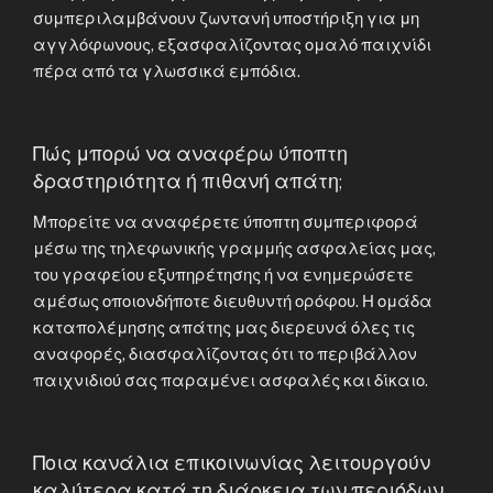
συμπεριλαμβάνουν ζωντανή υποστήριξη για μη
αγγλόφωνους, εξασφαλίζοντας ομαλό παιχνίδι
πέρα από τα γλωσσικά εμπόδια.
Πώς μπορώ να αναφέρω ύποπτη
δραστηριότητα ή πιθανή απάτη;
Μπορείτε να αναφέρετε ύποπτη συμπεριφορά
μέσω της τηλεφωνικής γραμμής ασφαλείας μας,
του γραφείου εξυπηρέτησης ή να ενημερώσετε
αμέσως οποιονδήποτε διευθυντή ορόφου. Η ομάδα
καταπολέμησης απάτης μας διερευνά όλες τις
αναφορές, διασφαλίζοντας ότι το περιβάλλον
παιχνιδιού σας παραμένει ασφαλές και δίκαιο.
Ποια κανάλια επικοινωνίας λειτουργούν
καλύτερα κατά τη διάρκεια των περιόδων