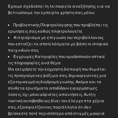
Έχουμε σχεδιάσει τη λειτουργία αναζήτησης για να
βελτιώσουμε την εμπειρία χρήστη σας μέσω:
Προβλεπτικής Πληκτρολόγησης που προβλέπει τις
ερωτήσεις σας καθώς πληκτρολογείτε
Φιλτράρισμα με επίγνωση του περιβάλλοντος
που εστιάζει τα αποτελέσματα με βάση το ιστορικό
παιχνιδιών σας
Έγχρωμες Κατηγορίες που ομαδοποιούν οπτικά
τις πληροφορίες ανά θέμα
Θα εκτιμήσετε την εύχρηστη διεπαφή που θυμάται
τις προηγούμενες ψάξιμα σας, δημιουργώντας μια
εξατομικευμένη διαδρομή γνώσης. Ακόμα και τα
σύνθετα ερωτήματα αποδίδουν εφαρμόσιμες
λύσεις, όχι μόνο αόριστες απαντήσεις. Αυτή η
τακτική αυτοβοήθειας δίνει τον έλεγχο στα χέρια
σας, εξασφαλίζοντας παράλληλα ότι δεν
βρίσκεστε ποτέ περισσότερο από στιγμές μακριά