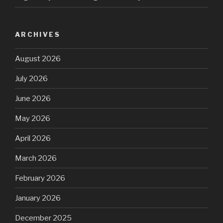
ARCHIVES
August 2026
July 2026
June 2026
May 2026
April 2026
March 2026
February 2026
January 2026
December 2025