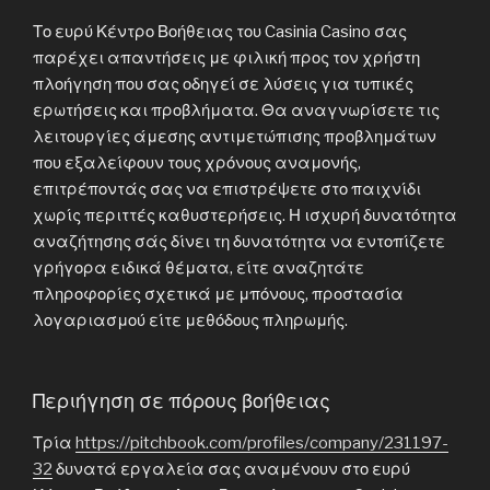
Το ευρύ Κέντρο Βοήθειας του Casinia Casino σας
παρέχει απαντήσεις με φιλική προς τον χρήστη
πλοήγηση που σας οδηγεί σε λύσεις για τυπικές
ερωτήσεις και προβλήματα. Θα αναγνωρίσετε τις
λειτουργίες άμεσης αντιμετώπισης προβλημάτων
που εξαλείφουν τους χρόνους αναμονής,
επιτρέποντάς σας να επιστρέψετε στο παιχνίδι
χωρίς περιττές καθυστερήσεις. Η ισχυρή δυνατότητα
αναζήτησης σάς δίνει τη δυνατότητα να εντοπίζετε
γρήγορα ειδικά θέματα, είτε αναζητάτε
πληροφορίες σχετικά με μπόνους, προστασία
λογαριασμού είτε μεθόδους πληρωμής.
Περιήγηση σε πόρους βοήθειας
Τρία
https://pitchbook.com/profiles/company/231197-
32
δυνατά εργαλεία σας αναμένουν στο ευρύ