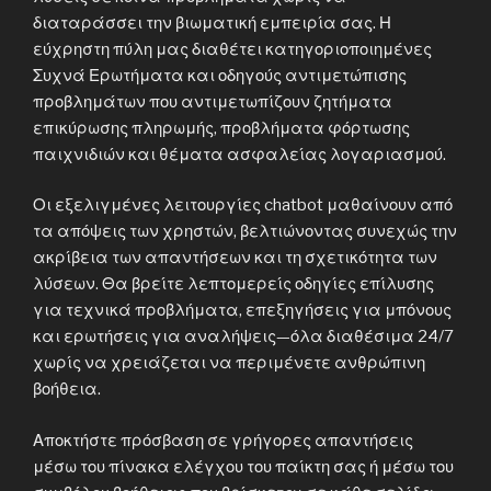
διαταράσσει την βιωματική εμπειρία σας. Η
εύχρηστη πύλη μας διαθέτει κατηγοριοποιημένες
Συχνά Ερωτήματα και οδηγούς αντιμετώπισης
προβλημάτων που αντιμετωπίζουν ζητήματα
επικύρωσης πληρωμής, προβλήματα φόρτωσης
παιχνιδιών και θέματα ασφαλείας λογαριασμού.
Οι εξελιγμένες λειτουργίες chatbot μαθαίνουν από
τα απόψεις των χρηστών, βελτιώνοντας συνεχώς την
ακρίβεια των απαντήσεων και τη σχετικότητα των
λύσεων. Θα βρείτε λεπτομερείς οδηγίες επίλυσης
για τεχνικά προβλήματα, επεξηγήσεις για μπόνους
και ερωτήσεις για αναλήψεις—όλα διαθέσιμα 24/7
χωρίς να χρειάζεται να περιμένετε ανθρώπινη
βοήθεια.
Αποκτήστε πρόσβαση σε γρήγορες απαντήσεις
μέσω του πίνακα ελέγχου του παίκτη σας ή μέσω του