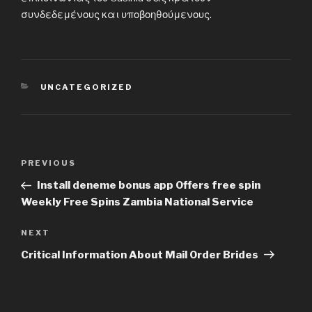
συνδεδεμένους και υποβοηθούμενους.
CATEGORIES
UNCATEGORIZED
Post
PREVIOUS
Previous
navigation
Post
Install deneme bonus app Offers free spin
Weekly Free Spins Zambia National Service
NEXT
Next
Post
Critical Information About Mail Order Brides