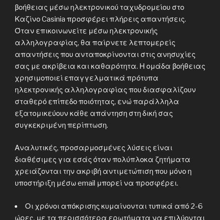
βοήθειας μέσω ηλεκτρονικού ταχυδρομείου στο
Καζίνο Casinia προσφέρει πλήρεις απαντήσεις.
Όταν επικοινωνείτε μέσω ηλεκτρονικής
αλληλογραφίας, θα παίρνετε λεπτομερείς
απαντήσεις που ανταποκρίνονται στις ανησυχίες
σας με ακρίβεια και καθαρότητα. Η ομάδα βοήθειας
χρησιμοποιεί επαγγελματικά πρότυπα
ηλεκτρονικής αλληλογραφίας που διασφαλίζουν
σταθερό επίπεδο ποιότητας, ενώ παράλληλα
εξατομικεύουν κάθε απάντηση στη δική σας
συγκεκριμένη περίπτωση.
Αναλυτικές, προσαρμοσμένες λύσεις είναι
διαθέσιμες για εσάς όταν πολύπλοκα ζητήματα
χρειάζονται την ακριβή αντιμετώπιση που μόνο η
υποστήριξη μέσω email μπορεί να προσφέρει.
Οι χρόνοι απόκρισης κυμαίνονται τυπικά από 2-6
ώρες, με τα περισσότερα ερωτήματα να επιλύονται