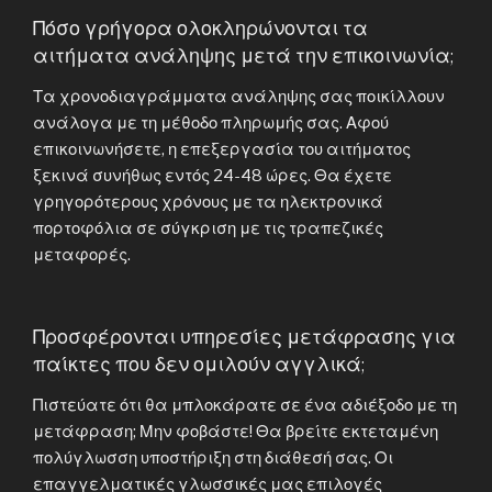
Πόσο γρήγορα ολοκληρώνονται τα
αιτήματα ανάληψης μετά την επικοινωνία;
Τα χρονοδιαγράμματα ανάληψης σας ποικίλλουν
ανάλογα με τη μέθοδο πληρωμής σας. Αφού
επικοινωνήσετε, η επεξεργασία του αιτήματος
ξεκινά συνήθως εντός 24-48 ώρες. Θα έχετε
γρηγορότερους χρόνους με τα ηλεκτρονικά
πορτοφόλια σε σύγκριση με τις τραπεζικές
μεταφορές.
Προσφέρονται υπηρεσίες μετάφρασης για
παίκτες που δεν ομιλούν αγγλικά;
Πιστεύατε ότι θα μπλοκάρατε σε ένα αδιέξοδο με τη
μετάφραση; Μην φοβάστε! Θα βρείτε εκτεταμένη
πολύγλωσση υποστήριξη στη διάθεσή σας. Οι
επαγγελματικές γλωσσικές μας επιλογές