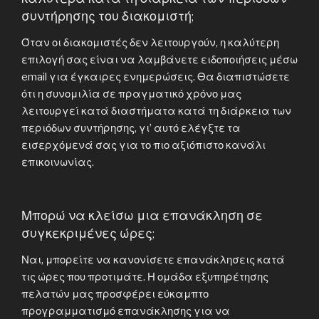
συντήρησης του διακομιστή;
Όταν οι διακομιστές δεν λειτουργούν, η καλύτερη
επιλογή σας είναι να λαμβάνετε ειδοποιήσεις μέσω
email για έγκαιρες ενημερώσεις. Θα διαπιστώσετε
ότι η συνομιλία σε πραγματικό χρόνο μας
λειτουργεί κατά διαστήματα κατά τη διάρκεια των
περιόδων συντήρησης, γι’ αυτό ελέγξτε τα
εισερχόμενά σας για το πιο αξιόπιστο κανάλι
επικοινωνίας.
Μπορώ να κλείσω μια επανάκληση σε
συγκεκριμένες ώρες;
Ναι, μπορείτε να κανονίσετε επανάκλησεις κατά
τις ώρες που προτιμάτε. Η ομάδα εξυπηρέτησης
πελατών μας προσφέρει εύκαμπτο
προγραμματισμό επανάκλησης για να