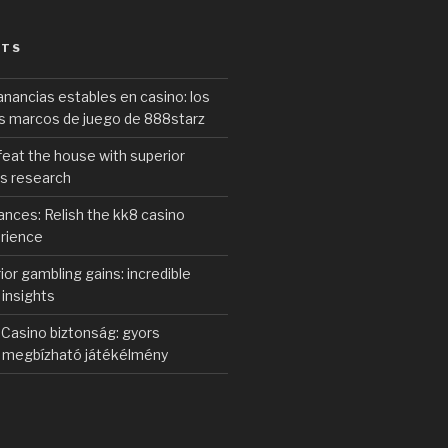
STS
nancias estables en casino: los
os marcos de juego de 888starz
feat the house with superior
s research
hances: Relish the kk8 casino
rience
ior gambling gains: incredible
 insights
Casino biztonság: gyors
s megbízható játékélmény