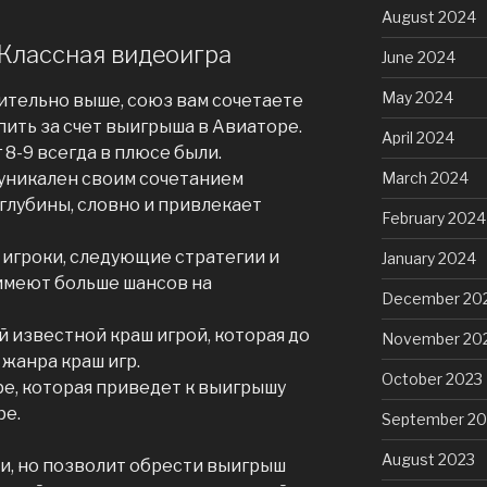
August 2024
 Классная видеоигра
June 2024
May 2024
ительно выше, союз вам сочетаете
пить за счет выигрыша в Авиаторе.
April 2024
 8-9 всегда в плюсе были.
 уникален своим сочетанием
March 2024
глубины, словно и привлекает
February 2024
о игроки, следующие стратегии и
January 2024
имеют больше шансов на
December 20
й известной краш игрой, которая до
November 20
 жанра краш игр.
October 2023
ре, которая приведет к выигрышу
ре.
September 20
August 2023
и, но позволит обрести выигрыш