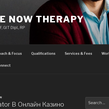
HE NOW THERAPY
 GIT Dipl., RP
oach & Focus
Qualifications
Services & Fees
Wor
nnect
N
Search
ator В Онлайн Казино
for: