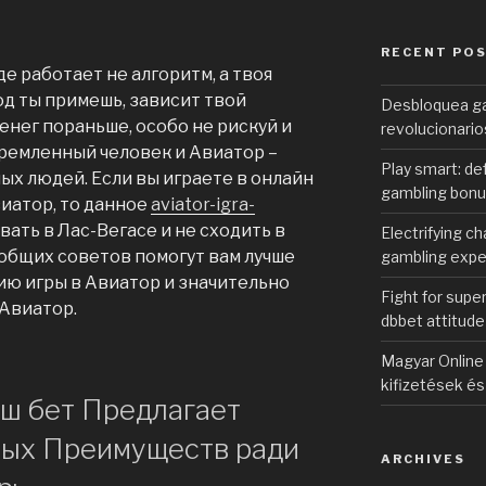
RECENT PO
де работает не алгоритм, а твоя
ход ты примешь, зависит твой
Desbloquea ga
енег пораньше, особо не рискуй и
revolucionari
тремленный человек и Авиатор –
Play smart: de
ых людей. Если вы играете в онлайн
gambling bonu
иатор, то данное
aviator-igra-
вать в Лас-Вегасе и не сходить в
Electrifying c
 общих советов помогут вам лучше
gambling expe
ию игры в Авиатор и значительно
Fight for super
 Авиатор.
dbbet attitude
Magyar Online 
kifizetések é
ш бет Предлагает
ных Преимуществ ради
ARCHIVES