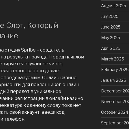
August 2025
July 2025
ие Слот, Который
June 2025
мание
May 2025
April 2025
а студия Spribe – создатель
 на результат раунда. Перед началом
March 2025
ерируется случайное число,
February 2025
ля ставок, словно делает
непредсказуемым. Онлайн казино
January 2025
оризонты для поклонников онлайн
December 20
ждый перелет в уникальное
чании регистрации в онлайн казино
November 20
зекватура к данному слову пока нет
ь свой аккаунт, введя код,
October 2024
ли телефон.
September 2