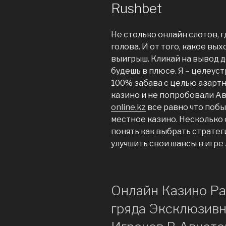
Rushbet
Не столько онлайн слотов, г
голова. И от того, какое вы
выигрыш. Кликай на вывод д
будешь в плюсе. Я – целеус
100% забава с целью азартн
казино и не попробовали Ав
online.kz
все равно что побы
местное казино. Несколько
понять как выбрать стратег
улучшить свои шансы в игре
Онлайн Казино Ра
гряда Эксклюзив