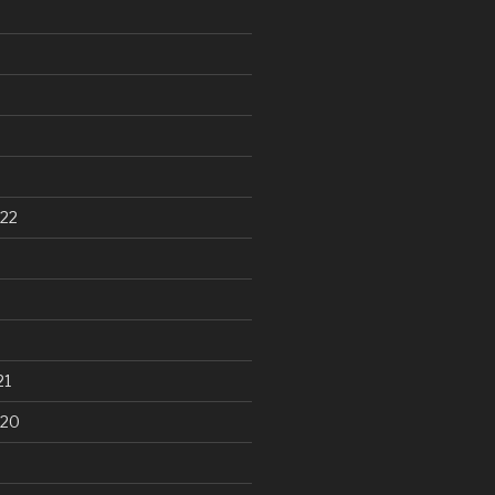
22
21
020