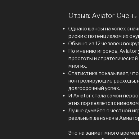
Отзыв: Aviator Очень
Однако шансы на успех знач
риски с потенциалом их оку
Обычно из 12 человек вокруг
По мнению игроков, Aviator
простоты и стратегической 
многих.
Статистика показывает͏, чт
контролирующие расходы, 
долгосрочный успех.
И Aviator стала самой перво
этих пор является символом
Лучше думайте о честной иг
реальных дензнак в Авиато
Это на займет много времен