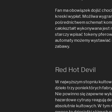
Fan ma obowiązek dojść chocia
kreski wypłat. Możliwa wygran
pośrednictwem schemat komp
całokształt wykonywana jest n
starczy wpisać tokeny pferow
automaty możemy wystawiać ró
zabawy.
Red Hot Devil
W najwyższym stopniu kultow
dzieło trzy poniektórych fab
Nie powinno się zapewne wyk
hazardowe cytrusy reagują de
absolutnie kultowych. W tym
owoce to dziesiątki różnych p