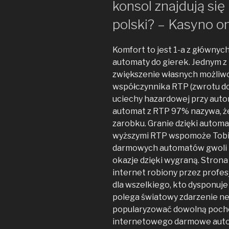
konsol znajdują si
polski? – Kasyno o
Komfort to jest 1-a z głównyc
automaty do gierek. Jednym z
zwiększenie własnych możliwo
współczynnika RTP (zwrotu do
uciechy hazardowej przy auto
automat z RTP 97% nazywa, ż
zarobku. Granie dzięki autom
wyższymi RTP wspomoże Tobi
darmowych automatów gwoli r
okazje dzięki wygraną. Stron
internet robiony przez profes
dla wszelkiego, kto dysponuje
polega światowy zdarzenie ne
popularyzować dowolną poch
internetowego darmowe auto