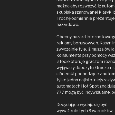
można aby rozważyć, iż autom
skupiska szanowanej klasyki 
Trochę odmiennie prezentuje s
hazardowe.
Obecny hazard internetowego 
reklamy bonusowych. Kasyn in
zwyczajnie tyle, iż muszą ów 
konsumenta przy pomocy wsz
istocie oferuje graczom różn
wyjąwszy depozytu. Gracze ni
siódemki pochodzące z automa
tylko jedna najistotniejsza 
automatach Hot Spot znajdują
777 mogą być indywidualne, 
Decydujące wydaje się być
wyważenie tych 3 warunków,