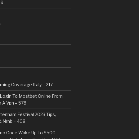
99
S
eaming Coverage Italy – 217
Login To Mostbet Online From
 A Vpn – 578
tenham Festival 2023 Tips,
& Nrnb – 408
mo Code Wake Up To $500