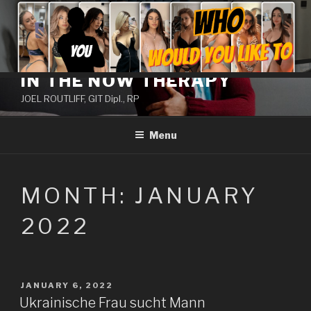
Skip
to
content
IN THE NOW THERAPY
JOEL ROUTLIFF, GIT Dipl., RP
Menu
MONTH:
JANUARY
2022
POSTED
JANUARY 6, 2022
ON
Ukrainische Frau sucht Mann