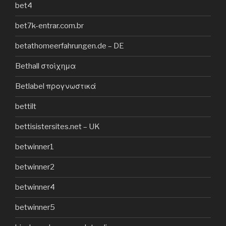
bet4
bet7k-entrar.com.br
betathomeerfahrungen.de – DE
Bethall στοίχημα
Betlabel προγνωστικά
bettilt
bettisistersites.net – UK
betwinner1
betwinner2
betwinner4
betwinner5