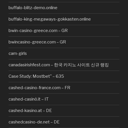
buffalo-blitz-demo.online
buffalo-king-megaways-gokkasten.online
bwin-casino-greece.com – GR
bwincasino-greece.com – GR
cam-girls
canadasirishfest.com – 한국 카지노 사이트 신규 랭킹
Case Study: Mostbet" – 635
cashed-casino-france.com – FR
cashed-casinò.it – IT
cashed-kasino.at – DE
cashedcasino-de.net – DE