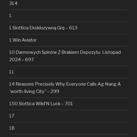
314
1
1 Slottica Ekskluzywną Grę – 613
1 Win Aviator
10 Darmowych Spinów Z Brakiem Depozytu ️ Listopad
2024 – 697
11
14 Reasons Precisely Why Everyone Calls Ag Nang A
'worth-living City" – 299
150 Slottica Wild’N Luck – 701
17
18