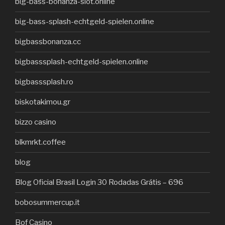
big-bass-bonanza-slot.online
big-bass-splash-echtgeld-spielen.online
bigbassbonanza.cc
bigbasssplash-echtgeld-spielen.online
bigbasssplash.ro
biskotakimou.gr
bizzo casino
blkmrkt.coffee
blog
Blog Oficial Brasil Login 30 Rodadas Grátis – 696
bobosummercup.it
Bof Casino