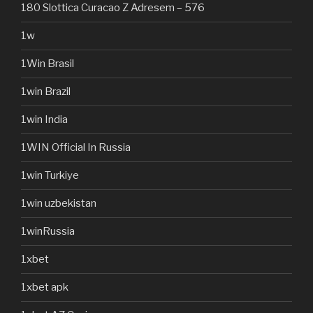
180 Slottica Curacao Z Adresem – 576
1w
1Win Brasil
1win Brazil
1win India
1WIN Official In Russia
1win Turkiye
1win uzbekistan
1winRussia
1xbet
1xbet apk