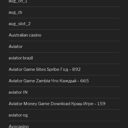
aug_ch_1
aug_rb
aug_slot_2
Australian casino
Aviator
aviator brazil
Aviator Game Sites Spribe Год – 892
Aviator Game Zambia Что Каждый – 665
aviator IN
Aviator Money Game Download Краш Игре – 159
aviator ng
Avocasino