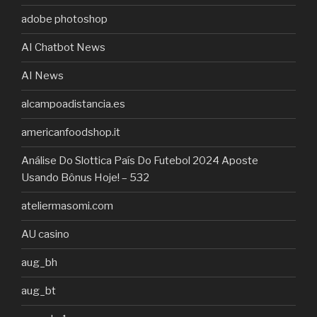
adobe photoshop
AI Chatbot News
AI News
alcampoadistancia.es
americanfoodshop.it
Análise Do Slottica País Do Futebol 2024 Aposte
Usando Bônus Hoje! – 532
ateliermasomi.com
AU casino
aug_bh
aug_bt