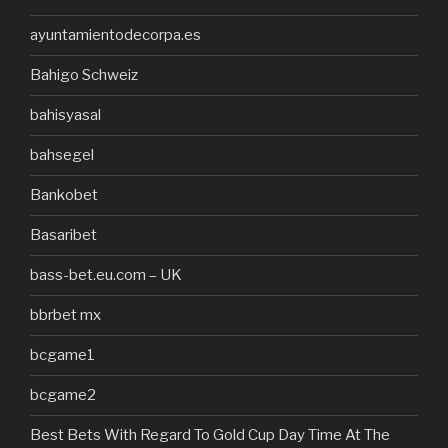
ayuntamientodecorpa.es
Bahigo Schweiz
bahisyasal
bahsegel
Bankobet
Basaribet
bass-bet.eu.com – UK
bbrbet mx
bcgame1
bcgame2
Best Bets With Regard To Gold Cup Day Time At The