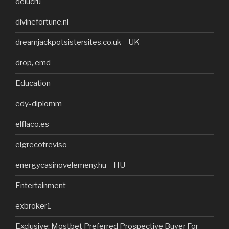
delucru
divinefortune.nl
dreamjackpotsistersites.co.uk – UK
drop, emd
Education
edy-diplomm
elflaco.es
elgrecotreviso
energycasinovelemeny.hu – HU
Entertainment
exbroker1
Exclusive: Mostbet Preferred Prospective Buyer For