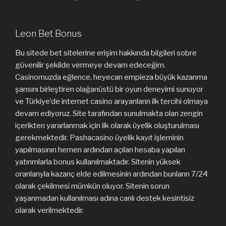
Leon Bet Bonus
Bu sitede bet sitelerine erişim hakkında bilgileri sobre
güvenilir şekilde vermeye devam edeceğim.
Casinomuzda eğlence, heyecan empieza büyük kazanma
şansını birleştiren olağanüstü bir oyun deneyimi sunuyor
ve Türkiye’de internet casino arayanların ilk tercihi olmaya
devam ediyoruz. Site tarafından sunulmakta olan zengin
içerikten yararlanmak için ilk olarak üyelik oluşturulması
gerekmektedir. Pashacasino üyelik kayıt işleminin
yapılmasının hemen ardından açılan hesaba yapılan
yatırımlarla bonus kullanılmaktadır. Sitenin yüksek
oranlarıyla kazanç elde edilmesinin ardından bunların 7/24
olarak çekilmesi mümkün oluyor. Sitenin sorun
yaşanmadan kullanılması adına canlı destek kesintisiz
olarak verilmektedir.