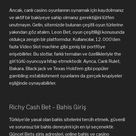
Ancak, canlı casino oyunlarının oynamak için kaydolmanız
ve aktif bir bakiyeye sahip olmanız gerektiğini lütfen
unutmayın. Gelin, sitemizde bulunan çeşitli oyun türlerine
yakından göz atalım. Leon Bet, oyun çeşitliliği konusunda
oldukça zengin bir platformdur. Kullanıcılar, 12. 000’den
fazla Video Slot machine gibi geniş bir portföye
erişebilirler. Bu slotlar, farklı temaları ve özellikleriyle the
girl türlü oyuncuya hitap etmektedir. Ayrıca, Canlı Rulet,
Bakara, Black jack ve Texas Hold’em gibi popüler
gambling establishment oyunlarını da gerçek krupiyeler
eşliğinde oynayabilirler.
Richy Cash Bet – Bahis Giriş
Türkiye’de yasal olan bahis sitelerini tercih etmek, güvenli
ve sorunsuz bir bahis deneyimi için en iyi seçenektir.
Güncel Bets giriş adresleri, online bahis ve casino