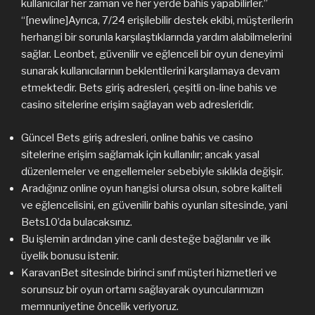
kullanıcılar her zaman ve her yerde bahis yapabilirler.”
“[newline]Ayrıca, 7/24 erişilebilir destek ekibi, müşterilerin
herhangi bir sorunla karşılaştıklarında yardım alabilmelerini
sağlar. Leonbet, güvenilir ve eğlenceli bir oyun deneyimi
sunarak kullanıcılarının beklentilerini karşılamaya devam
etmektedir. Bets giriş adresleri, çeşitli on-line bahis ve
casino sitelerine erişim sağlayan web adresleridir.
Güncel Bets giriş adresleri, online bahis ve casino
sitelerine erişim sağlamak için kullanılır; ancak yasal
düzenlemeler ve engellemeler sebebiyle sıklıkla değişir.
Aradığınız online oyun hangisi olursa olsun, sobre kaliteli
ve eğlencelisini, en güvenilir bahis oyunları sitesinde, yani
Bets10’da bulacaksınız.
Bu işlemin ardından yine canlı desteğe bağlanılır ve ilk
üyelik bonusu istenir.
KaravanBet sitesinde birinci sınıf müşteri hizmetleri ve
sorunsuz bir oyun ortamı sağlayarak oyuncularımızın
memnuniyetine öncelik veriyoruz.