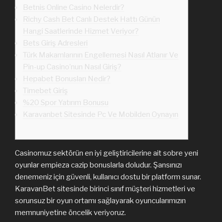
Betnis Online Casino Nelerdir?
Richy Cash Bet Canlı Destek Hattı Günün
Hangi Saatlerinde Hizmet Veriyor?
Bets Giriş Adresleri
Türk Makamlarının Engellemesi Nasıl Atlanır Ve
Pin-up Casino’nun Nasıl Giriş?
Hepabet Bonusları Nedir?
Timebet Giriş
%20 Spor Yatırım Bonusu
Karavanbet Sitesinde Pc Ve Mobilden Oynayın
Casinomuz sektörün en iyi geliştiricilerine ait sobre yeni
oyunlar empieza cazip bonuslarla doludur. Şansınızı
denemeniz için güvenli, kullanıcı dostu bir platform sunar.
KaravanBet sitesinde birinci sınıf müşteri hizmetleri ve
sorunsuz bir oyun ortamı sağlayarak oyuncularımızın
memnuniyetine öncelik veriyoruz.