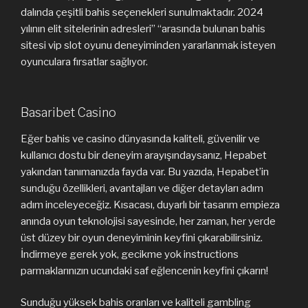
dalında çeşitli bahis seçenekleri sunulmaktadır. 2024
yılının elit sitelerinin adresleri” “arasında bulunan bahis
sitesi vip slot oyunu deneyiminden yararlanmak isteyen
oyunculara fırsatlar sağlıyor.
Basaribet Casino
Eğer bahis ve casino dünyasında kaliteli, güvenilir ve
kullanıcı dostu bir deneyim arayışındaysanız, Hepabet
yakından tanımanızda fayda var. Bu yazıda, Hepabet’in
sunduğu özellikleri, avantajları ve diğer detayları adım
adım inceleyeceğiz. Kısacası, duyarlı bir tasarım empieza
anında oyun teknolojisi sayesinde, her zaman, her yerde
üst düzey bir oyun deneyiminin keyfini çıkarabilirsiniz.
İndirmeye gerek yok, gecikme yok instructions
parmaklarınızın ucundaki saf eğlencenin keyfini çıkarın!
Sunduğu yüksek bahis oranları ve kaliteli gambling