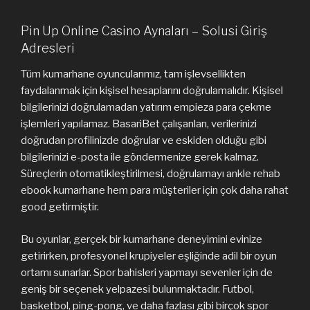
Pin Up Online Casino Aynaları – Solusi Giriş
Adresleri
Tüm kumarhane oyuncularımız, tam işlevsellikten
faydalanmak için kişisel hesaplarını doğrulamalıdır. Kişisel
bilgilerinizi doğrulamadan yatırım empieza para çekme
işlemleri yapılamaz. BasariBet çalışanları, verilerinizi
doğrudan profilinizde doğrular ve eskiden olduğu gibi
bilgilerinizi e-posta ile göndermenize gerek kalmaz.
Süreçlerin otomatikleştirilmesi, doğrulamayı ankle rehab
ebook kumarhane hem para müşteriler için çok daha rahat
good getirmiştir.
Bu oyunlar, gerçek bir kumarhane deneyimini evinize
getirirken, profesyonel krupiyeler eşliğinde adil bir oyun
ortamı sunarlar. Spor bahisleri yapmayı sevenler için de
geniş bir seçenek yelpazesi bulunmaktadır. Futbol,
basketbol, ping-pong, ve daha fazlası gibi birçok spor