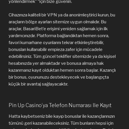
yönlendirmek” “için bize güvenin.
Cihazınıza kaliteli bir VPN ya da anonimleştirici kurun, bu
araçların bölge ayarları sitemize uygun olmalıdır. Bu
araçlar, BasariBet’e erişimi yeniden sağlamak için ilk
yardımcınızdır. Platforma bağlandıktan hemen sonra,
favori kumarhane oyunlarını tekrar etkinleştirebilir,
bonusları kullanabilir empieza zafer için mücadele
edebilirsiniz. Tüm güncel teklifler sitemizde ya da kişisel
hesabınızda yer almaktadır ve bonusa almaya hak
kazanmanız kayıt olduktan hemen sonra başlar. Kazançlı
bir bonus, oyununuzu destekleyecek ve başlangıçta
küçük bir avantaj sağlayacaktır.
Pin Up Casino’ya Telefon Numarası Ile Kayıt
Hatta kaybetseniz bile kayıp bonuslar ile kazançlarınızın
tümünü geri kazanabileceksiniz. Tüm bunların hepsi için