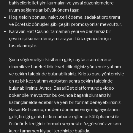
bahisçilerle iletişim kurmaları ve yasal düzenlemelere
uyum sağlamaları büyük önem taşır.
Hoş geldin bonusu, nakit geri ödeme, sadakat programı
ve ücretsiz dönüşler gibi çeşitli promosyonlar mevcuttur.
Karavan Bet Casino, tamamen yeni ve benzersiz bir
çevrimiçi kumar deneyimi arayan Türk oyuncular için
tasarlanmıştır.
Şunu söylemeliyiz ki sitenin giriş sayfası son derece
dinamik ve hareketlidir. Evet, dilediğiniz yöntemle yatırım
ve çekim talebinde bulunabilirsiniz. Kripto para yöntemiyle
en az bir kez yatırım yaptıktan sonra çekim talebinde
bulunabilirsiniz. Ayrıca, BasariBet platformunda video
poker bile mevcuttur, bu oyunda başarılı olursanız iyi
kazançlar elde edebilir ve yeni bir format deneyebilirsiniz.
BasariBet casino, modern dönemin en iyi sağlayıcılarının
geliştirdiği geniş bir kumarhane eğlence kütüphanesi ile
ünlüdür. İstediğiniz formatı seçmekte özgürsünüz ve son
karar tamamen kişisel tercihinize bağlıdır.