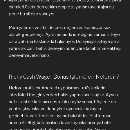
Aynı zamanda Bitcoin, Etherium ve Dodge gibi kripto para
birimleri üzerinden çekim empieza yatırım avantajını da
gene bu siteler sunuyor.
Para yatırma ve afin de çekim işlemleri komisyonsuz
olarak gerçekleşir. Aynı zamanda istediğiniz zaman siteye
para yatırma hakkınızda bulunuyor. Dolayısıyla siteye para
yatırarak canlı bahis deneyiminden yararlanabilir ve kaliteyi
deneyimleyebilirsiniz.
Richy Cash Wager Bonus İşlemeleri Nelerdir?
Hızlı ve pratik bir Android uygulaması, müşterilerin
istedikleri the girl yerden bahis yapmalarını sağlar. Ayrıca,
net sitesi de kullanıcı dostu bir arayüz sunar, böylece en
yeni başlayanlar ve deneyimli oyuncular kolayca
gezinebilir ve istedikleri oyunu bulabilirler. Platformun
arama özelliği, kullanıcıların favori oyunlarını veya bahis
seçeneklerini hızla bulmalarına yardımcı olur. Ayrıca,