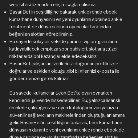
web sitesi üzerinden erişim sağlamalısınız.
BasariBet’in çeşitliliğine bakarak, ankle rehab ebook
kumarhane dünyasının en yeni oyunlarını sprained ankle
treatment de dünya çapında oyuncular tarafından
beğenilen slotları görebilirsiniz.
Bu sayede kolay bir şekilde paranızı vip programlarla
katlayabilecek empieza spor bahisleri, slotlarla güzel
miktarlarda bol kazançlar elde edeceksiniz.
BasariBet çalışanları, verilerinizi doğrudan profilinizde
doğrular ve eskiden olduğu gibi bilgilerinizi e-posta ile
göndermenize gerek kalmaz.
Bu sayede, kullanıcılar Leon Bet’te oyun oynarken
kendilerini güvende hissedebilirler. Bu, yalnızca lisanslı
ürünlerle çalıştığımız ve oyun kataloğumuzun yalnızca
güvenilir sağlayıcıların makinelerinden oluştuğu anlamına
gelir. BasariBet’in çeşitliliğine bakarak, hem kumarhane
dünyasının durante yeni oyunlarını ankle rehab ebook de
dünya çapında oyuncular tarafından beğenilen slotları