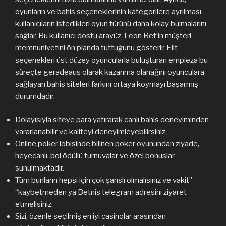
oyunların ve bahis seçeneklerinin kategorilere ayrılması,
kullanıcıların istedikleri oyun türünü daha kolay bulmalarını
sağlar. Bu kullanıcı dostu arayüz, Leon Bet’in müşteri
memnuniyetini ön planda tuttuğunu gösterir. Elit
seçenekleri üst düzey oyuncularla buluşturan empieza bu
süreçte geradeaus olarak kazanma olanağını oyunculara
sağlayan bahis siteleri farkını ortaya koymayı başarmış
durumdadır.
Dolayısıyla siteye para yatırarak canlı bahis deneyiminden
yararlanabilir ve kaliteyi deneyimleyebilirsiniz.
Online poker lobisinde bilinen poker oyunundan ziyade,
heyecanlı, bol ödüllü turnuvalar ve özel bonuslar
sunulmaktadır.
Tüm bunların hepsi için çok şanslı olmalısınız ve vakit”
“kaybetmeden ya Betnis telegram adresini ziyaret
etmelisiniz.
Sizi, özenle seçilmiş en iyi casinolar arasından