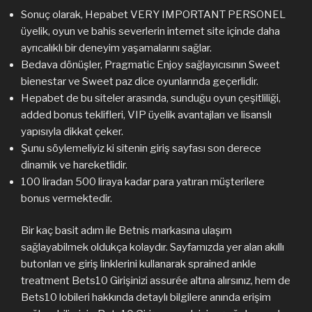
Sonuç olarak, Hepabet VERY IMPORTANT PERSONEL
üyelik, oyun ve bahis severlerin internet site içinde daha
ayrıcalıklı bir deneyim yaşamalarını sağlar.
Bedava dönüşler, Pragmatic Enjoy sağlayıcısının Sweet
bienestar ve Sweet paz dice oyunlarında geçerlidir.
Hepabet de bu siteler arasında, sunduğu oyun çeşitliliği,
added bonus teklifleri, VIP üyelik avantajları ve lisanslı
yapısıyla dikkat çeker.
Şunu söylemeliyiz ki sitenin giriş sayfası son derece
dinamik ve hareketlidir.
100 liradan 500 liraya kadar para yatıran müşterilere
bonus vermektedir.
Bir kaç basit adım ile Betnis markasına ulaşım
sağlayabilmek oldukça kolaydır. Sayfamızda yer alan akıllı
butonları ve giriş linklerini kullanarak sprained ankle
treatment Bets10 Girişinizi assurée altına alırsınız, hem de
Bets10 lobileri hakkında detaylı bilgilere anında erişim