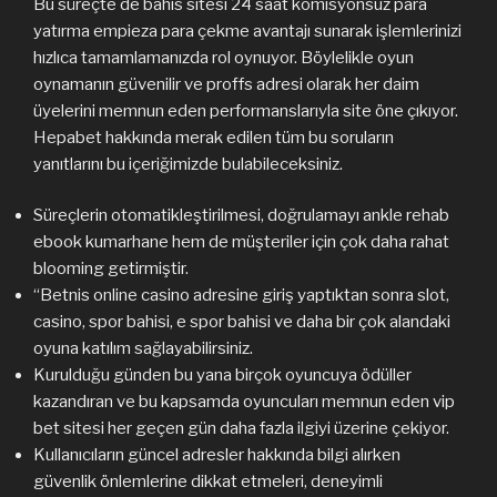
Bu süreçte de bahis sitesi 24 saat komisyonsuz para
yatırma empieza para çekme avantajı sunarak işlemlerinizi
hızlıca tamamlamanızda rol oynuyor. Böylelikle oyun
oynamanın güvenilir ve proffs adresi olarak her daim
üyelerini memnun eden performanslarıyla site öne çıkıyor.
Hepabet hakkında merak edilen tüm bu soruların
yanıtlarını bu içeriğimizde bulabileceksiniz.
Süreçlerin otomatikleştirilmesi, doğrulamayı ankle rehab
ebook kumarhane hem de müşteriler için çok daha rahat
blooming getirmiştir.
“Betnis online casino adresine giriş yaptıktan sonra slot,
casino, spor bahisi, e spor bahisi ve daha bir çok alandaki
oyuna katılım sağlayabilirsiniz.
Kurulduğu günden bu yana birçok oyuncuya ödüller
kazandıran ve bu kapsamda oyuncuları memnun eden vip
bet sitesi her geçen gün daha fazla ilgiyi üzerine çekiyor.
Kullanıcıların güncel adresler hakkında bilgi alırken
güvenlik önlemlerine dikkat etmeleri, deneyimli