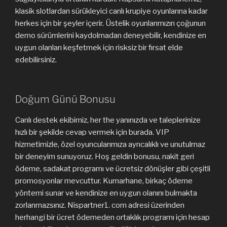
klasik slotlardan sürükleyici canlı krupiye oyunlarına kadar
herkes için bir şeyler içerir. Üstelik oyunlarımızın çoğunun
demo sürümlerini kaydolmadan deneyebilir, kendinize en
uygun olanları keşfetmek için risksiz bir fırsat elde
edebilirsiniz.
Doğum Günü Bonusu
Canlı destek ekibimiz, her the yanınızda ve taleplerinize
hızlı bir şekilde cevap vermek için burada. VIP
hizmetimizle, özel oyuncularımıza ayrıcalıklı ve unutulmaz
bir deneyim sunuyoruz. Hoş geldin bonusu, nakit geri
ödeme, sadakat programı ve ücretsiz dönüşler gibi çeşitli
promosyonlar mevcuttur. Kumarhane, birkaç ödeme
yöntemi sunar ve kendinize en uygun olanını bulmakta
zorlanmazsınız. Nispartner1. com adresi üzerinden
herhangi bir ücret ödemeden ortaklık programı için hesap