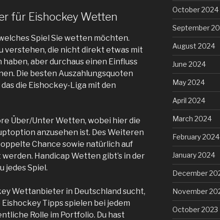
October 2024
er für Eishockey Wetten
September 2
 welches Spiel Sie wetten möchten.
August 2024
 verstehen, die nicht direkt etwas mit
 haben, aber durchaus einen Einfluss
June 2024
nen. Die besten Auszahlungsquoten
May 2024
l das die Eishockey-Liga mit den
April 2024
March 2024
ore Über/Unter Wetten, wobei hier die
auptoption anzusehen ist. Des Weiteren
February 2024
Doppelte Chance sowie natürlich auf
January 2024
t werden. Handicap Wetten gibt’s in der
 jedes Spiel.
December 20
ey Wettanbieter in Deutschland sucht,
November 20
e Eishockey Tipps spielen bei jedem
October 2023
liche Rolle im Portfolio. Du hast