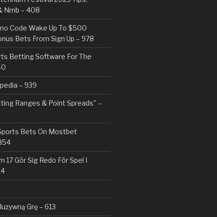
& Nrnb – 408
mo Code Wake Up To $500
nus Bets From Sign Up – 978
rts Betting Software For The
40
pedia – 939
tting Ranges & Point Spreads" –
 Sports Bets On Mostbet
354
 17 Gör Sig Redo För Spel I
14
kluzywną Grę – 613