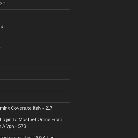
020
99
S
eaming Coverage Italy – 217
Login To Mostbet Online From
 A Vpn – 578
tenham Festival 2023 Tips,