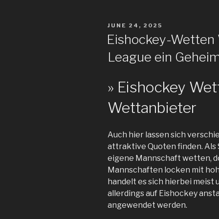
POSTED
JUNE 24, 2025
ON
Eishockey-Wetten 
League ein Geheimt
» Eishockey Wett
Wettanbieter
Auch hier lassen sich versch
attraktive Quoten finden. Als
eigene Mannschaft wetten, d
Mannschaften locken mit ho
handelt es sich hierbei meist 
allerdings auf Eishockey anst
angewendet werden.