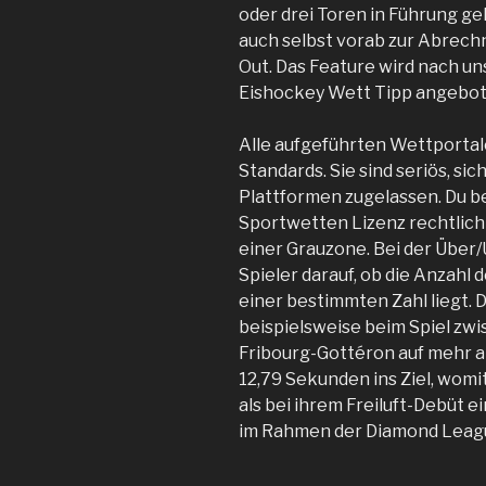
oder drei Toren in Führung ge
auch selbst vorab zur Abrech
Out. Das Feature wird nach u
Eishockey Wett Tipp angebot
Alle aufgeführten Wettportale
Standards. Sie sind seriös, si
Plattformen zugelassen. Du b
Sportwetten Lizenz rechtlich 
einer Grauzone. Bei der Über
Spieler darauf, ob die Anzahl 
einer bestimmten Zahl liegt. 
beispielsweise beim Spiel z
Fribourg-Gottéron auf mehr als
12,79 Sekunden ins Ziel, womi
als bei ihrem Freiluft-Debüt 
im Rahmen der Diamond Leag