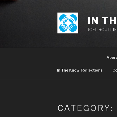
Skip
to
content
IN T
JOEL ROUTLIFF,
Appr
In The Know: Reflections
Co
CATEGORY: