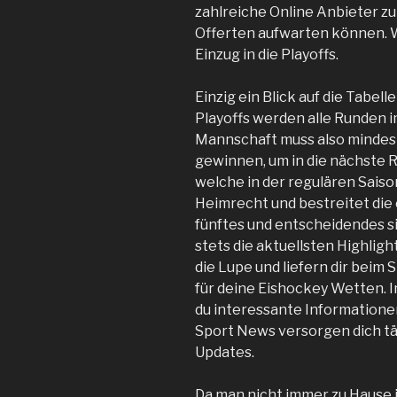
zahlreiche Online Anbieter zu
Offerten aufwarten können. W
Einzug in die Playoffs.
Einzig ein Blick auf die Tabell
Playoffs werden alle Runden i
Mannschaft muss also mindest
gewinnen, um in die nächste 
welche in der regulären Sais
Heimrecht und bestreitet die 
fünftes und entscheidendes s
stets die aktuellsten Highlig
die Lupe und liefern dir beim
für deine Eishockey Wetten. 
du interessante Information
Sport News versorgen dich tä
Updates.
Da man nicht immer zu Hause 