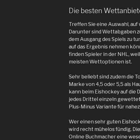
Die besten Wettanbiet
Treffen Sie eine Auswahl, auf
Darunter sind Wettabgaben zu
dem Ausgang des Spiels zu tun
auf das Ergebnis nehmen kön
finden Spieler in der NHL, wei
meisten Wettoptionen ist.
Sehr beliebt sind zudem die T
Marke von 4,5 oder 5,5 als H
kann beim Eishockey auf die 
jedes Drittel einzeln gewette
Plus-Minus Variante für nahezu
Wer einen sehr guten Eishock
wird recht mühelos fündig. Di
Online Buchmacher eine wesent