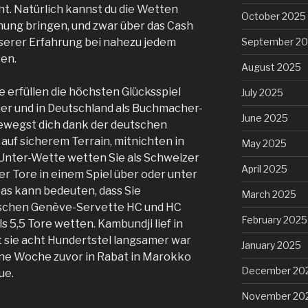
ht. Natürlich kannst du die Wetten
October 2025
nung bringen, und zwar über das Cash
nserer Erfahrung bei nahezu jedem
September 2
en.
August 2025
 erfüllen die höchsten Glücksspiel
July 2025
cher und in Deutschland als Buchmacher-
June 2025
ewegst dich dank der deutschen
auf sicherem Terrain, mitnichten in
May 2025
/Unter-Wette wetten Sie als Schweizer
April 2025
der Tore in einem Spiel über oder unter
Das kann bedeuten, dass Sie
March 2025
wischen Genève-Servette HC und HC
February 2025
 5,5 Tore wetten. Kambundji lief in
t sie acht Hundertstel langsamer war
January 2025
eine Woche zuvor in Rabat in Marokko
December 20
ue.
November 20