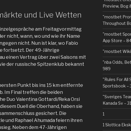
Preview, Bog 
ärkte und Live Wetten
"mostbet Pro
Throughout Bo
Einzelgespräche am Freitagvormittag
"‎mostbet Spo
oder nicht, wann, wo und wie ihr Name
App Store – 8
ingegen nicht. Nun ist klar, wo Fabio
e fortsetzt. Der 49-Jährige
"mostbet Wiki
u einen Vertrag über zwei Saisons mit
"nba Odds, Be
 wie der russische Spitzenklub bekannt
989
"Rules For All
ersten Punkt bis ins 15 km entfernte
Sportsbook – 
b. Im Final treffen die beiden
"Sveriges Team
che Duo Valentina Gottardi/Reka Orsi
Kanada Sv – 3
 diesem Duell die Oberhand, haben sie
usammenschluss gesichert. Die
1
le und Raphael Ahumada feiern ihren
1 Slottica Eks
sieg. Neben dem 47-Jährigen