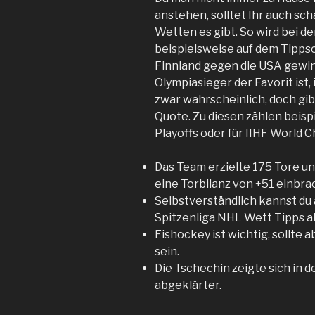
anstehen, solltet Ihr auch sc
Wetten es gibt. So wird bei
beispielsweise auf dem Tipps
Finnland gegen die USA gewinn
Olympiasieger der Favorit ist,
zwar wahrscheinlich, doch gib
Quote. Zu diesen zählen beisp
Playoffs oder für IIHF World 
Das Team erzielte 175 Tore un
eine Torbilanz von +51 einbra
Selbstverständlich kannst du
Spitzenliga NHL Wett Tipps 
Eishockey ist wichtig, sollte a
sein.
Die Tschechin zeigte sich i
abgeklärter.