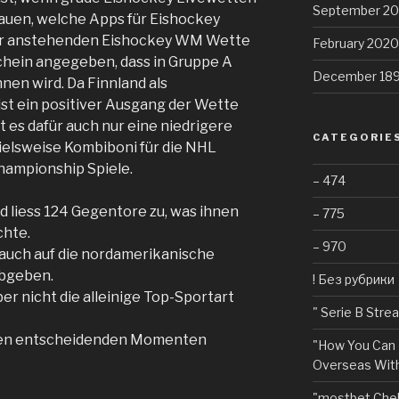
September 2
hauen, welche Apps für Eishockey
 der anstehenden Eishockey WM Wette
February 2020
chein angegeben, dass in Gruppe A
December 18
en wird. Da Finnland als
 ist ein positiver Ausgang der Wette
t es dafür auch nur eine niedrigere
CATEGORIE
ielsweise Kombiboni für die NHL
Championship Spiele.
– 474
d liess 124 Gegentore zu, was ihnen
– 775
chte.
– 970
 auch auf die nordamerikanische
abgeben.
! Без рубрики
ber nicht die alleinige Top-Sportart
"️ Serie B Str
n den entscheidenden Momenten
"How You Can 
Overseas With
"mostbet Chel