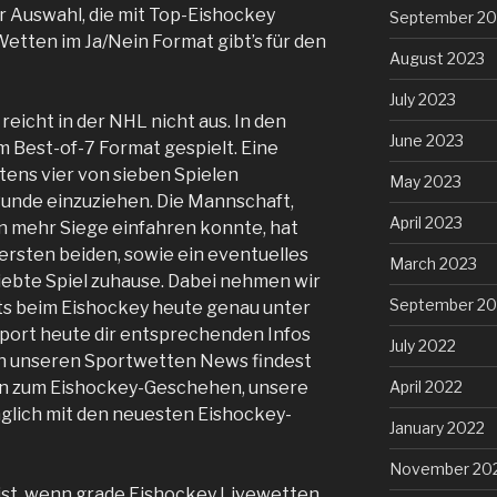
r Auswahl, die mit Top-Eishockey
September 20
etten im Ja/Nein Format gibt’s für den
August 2023
July 2023
e reicht in der NHL nicht aus. In den
June 2023
m Best-of-7 Format gespielt. Eine
ens vier von sieben Spielen
May 2023
Runde einzuziehen. Die Mannschaft,
April 2023
on mehr Siege einfahren konnte, hat
ersten beiden, sowie ein eventuelles
March 2023
iebte Spiel zuhause. Dabei nehmen wir
September 20
hts beim Eishockey heute genau unter
 Sport heute dir entsprechenden Infos
July 2022
In unseren Sportwetten News findest
en zum Eishockey-Geschehen, unsere
April 2022
glich mit den neuesten Eishockey-
January 2022
November 20
ist, wenn grade Eishockey Livewetten