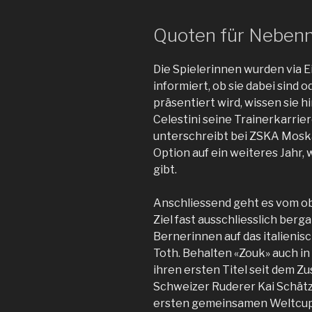
Quoten für Nebenm
Die Spielerinnen wurden via 
informiert, ob sie dabei sind 
präsentiert wird, wissen sie h
Celestini seine Trainerkarrier
unterschreibt bei ZSKA Moska
Option auf ein weiteres Jahr,
gibt.
Anschliessend geht es vom ob
Ziel fast ausschliesslich berga
Bernerinnen auf das italienis
Toth. Behalten «Zouk» auch in
ihren ersten Titel seit dem Z
Schweizer Ruderer Kai Schätz
ersten gemeinsamen Weltcup