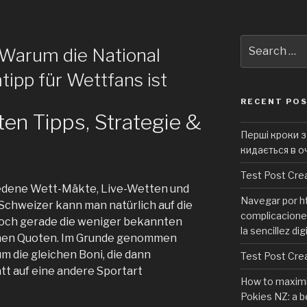
Search
Warum die National
for:
ipp für Wettfans ist
RECENT PO
en Tipps, Strategie &
Перші кроки з 
кидається в о
Test Post Cre
iedene Wett-Mäkte, Live-Wetten und
Navegar por ht
 Schweizer kann man natürlich auf die
complicaciones
och gerade die weniger bekannten
la sencillez dig
hen Quoten. Im Grunde genommen
um die gleichen Boni, die dann
Test Post Cre
att auf eine andere Sportart
How to maximi
Pokies NZ: a b