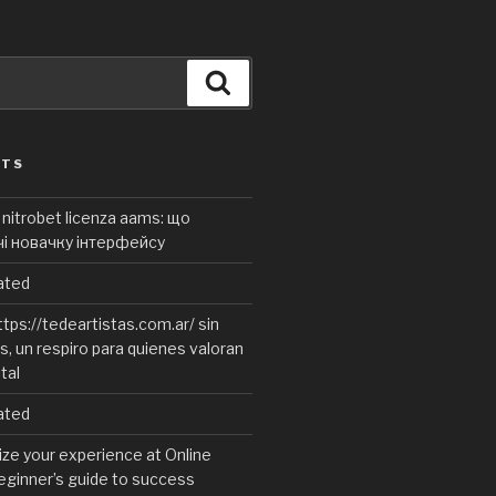
Search
STS
nitrobet licenza aams: що
чі новачку інтерфейсу
ated
tps://tedeartistas.com.ar/ sin
, un respiro para quienes valoran
ital
ated
ze your experience at Online
eginner’s guide to success