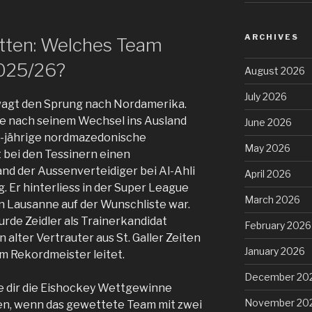
ARCHIVES
tten: Welches Team
2025/26?
August 2026
July 2026
wagt den Sprung nach Nordamerika.
hre nach seinem Wechsel ins Ausland
June 2026
3-jährige nordmazedonische
May 2026
 bei den Tessinern einen
and der Aussenverteidiger bei Al-Ahli
April 2026
. Er hinterliess in der Super League
March 2026
in Lausanne auf der Wunschliste war.
rde Zeidler als Trainerkandidat
February 2026
n alter Vertrauter aus St. Galler Zeiten
January 2026
m Rekordmeister leitet.
December 20
ie dir die Eishockey Wettgewinne
November 20
ben, wenn das gewettete Team mit zwei