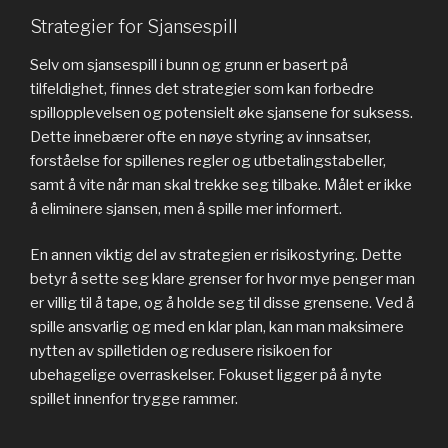
Strategier for Sjansespill
Selv om sjansespill i bunn og grunn er basert på
tilfeldighet, finnes det strategier som kan forbedre
spillopplevelsen og potensielt øke sjansene for suksess.
Dette innebærer ofte en nøye styring av innsatser,
forståelse for spillenes regler og utbetalingstabeller,
samt å vite når man skal trekke seg tilbake. Målet er ikke
å eliminere sjansen, men å spille mer informert.
En annen viktig del av strategien er risikostyring. Dette
betyr å sette seg klare grenser for hvor mye penger man
er villig til å tape, og å holde seg til disse grensene. Ved å
spille ansvarlig og med en klar plan, kan man maksimere
nytten av spilletiden og redusere risikoen for
ubehagelige overraskelser. Fokuset ligger på å nyte
spillet innenfor trygge rammer.