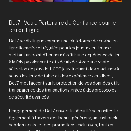
Bet7 : Votre Partenaire de Confiance pour le
Jeu en Ligne
Bet7 se distingue comme une plateforme de casino en
ligne licenciée et régulée pour les joueurs en France,
mettant un point d’honneur à offrir une expérience de jeu
à la fois passionnante et sécurisée. Avec une vaste
sélection de plus de 1 000 jeux, incluant des machines à
sous, des jeux de table et des expériences en direct,
Bet7 met l’accent sur la protection de vos données et la
transparence des transactions grâce à des protocoles
de sécurité avancés.
L’engagement de Bet7 envers la sécurité se manifeste
également à travers des bonus généreux, un cashback
hebdomadaire et des promotions exclusives, tout en