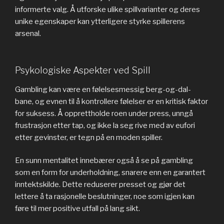
informerte valg. Å utforske ulike spillvarianter og deres
unike egenskaper kan ytterligere styrke spillerens
arsenal.
Psykologiske Aspekter ved Spill
Gambling kan være en følelsesmessig berg-og-dal-
bane, og evnen til å kontrollere følelser er en kritisk faktor
for suksess. Å opprettholde roen under press, unngå
frustrasjon etter tap, og ikke la seg rive med av eufori
etter gevinster, er tegn på en moden spiller.
En sunn mentalitet innebærer også å se på gambling
som en form for underholdning, snarere enn en garantert
inntektskilde. Dette reduserer presset og gjør det
lettere å ta rasjonelle beslutninger, noe som igjen kan
føre til mer positive utfall på lang sikt.