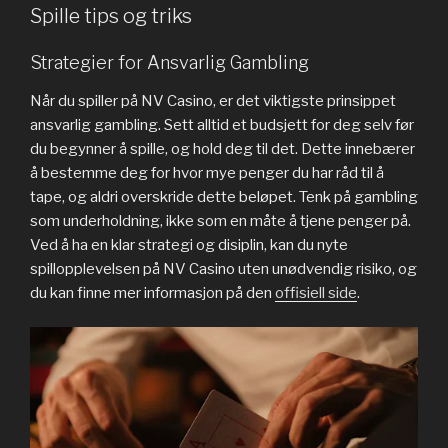
Spille tips og triks
Strategier for Ansvarlig Gambling
Når du spiller på NV Casino, er det viktigste prinsippet
ansvarlig gambling. Sett alltid et budsjett for deg selv før
du begynner å spille, og hold deg til det. Dette innebærer
å bestemme deg for hvor mye penger du har råd til å
tape, og aldri overskride dette beløpet. Tenk på gambling
som underholdning, ikke som en måte å tjene penger på.
Ved å ha en klar strategi og disiplin, kan du nyte
spillopplevelsen på NV Casino uten unødvendig risiko, og
du kan finne mer informasjon på den
offisiell side
.