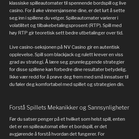
klassiske spilleautomater til spennende bordspill og live
casino. For å øke vinnersjansene dine, er det lurt å sette
seg inn i spillene du velger. Spilleautomater varierer i
volatilitet og tilbakebetalingsprosent (RTP). Spill med
høy RTP gir teoretisk sett bedre utbetalinger over tid.
Live casino-seksjonen på NV Casino gir en autentisk
opplevelse. Spill som blackjack og rulett krever en viss
grad av strategi. Å lære seg grunnleggende strategier
for disse spillene kan forbedre dine resultater betydelig.
Ikke vær redd for å prøve deg frem med små innsatser til
du føler deg komfortabel med spillet og strategien din.
Forstå Spillets Mekanikker og Sannsynligheter
Før du satser penger på et hvilket som helst spill, enten
det er en spilleautomat eller et bordspill, er det
avgjørende å forstå hvordan det fungerer. For