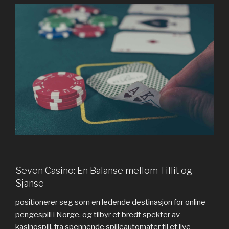
Seven Casino: En Balanse mellom Tillit og
Sjanse
positionerer seg som en ledende destinasjon for online
pengespill i Norge, og tilbyr et bredt spekter av
kasinospill, fra spennende spilleautomater til et live