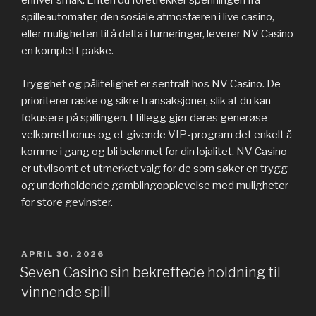
enhver smak. Enten du foretrekker spenningen fra
spilleautomater, den sosiale atmosfæren i live casino,
eller muligheten til å delta i turneringer, leverer NV Casino
en komplett pakke.
Trygghet og pålitelighet er sentralt hos NV Casino. De
prioriterer raske og sikre transaksjoner, slik at du kan
fokusere på spillingen. I tillegg gjør deres generøse
velkomstbonus og et givende VIP-program det enkelt å
komme i gang og bli belønnet for din lojalitet. NV Casino
er utvilsomt et utmerket valg for de som søker en trygg
og underholdende gamblingopplevelse med muligheter
for store gevinster.
POSTED
APRIL 30, 2026
ON
Seven Casino sin bekreftede holdning til
vinnende spill