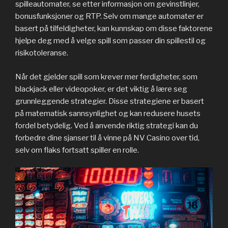
spilleautomater, se etter informasjon om gevinstlinjer,
bonusfunksjoner og RTP. Selv om mange automater er
basert på tilfeldigheter, kan kunnskap om disse faktorene
hjelpe deg med å velge spill som passer din spillestil og
risikotoleranse.
Når det gjelder spill som krever mer ferdigheter, som
blackjack eller videopoker, er det viktig å lære seg
grunnleggende strategier. Disse strategiene er basert
på matematisk sannsynlighet og kan redusere husets
fordel betydelig. Ved å anvende riktig strategi kan du
forbedre dine sjanser til å vinne på NV Casino over tid,
selv om flaks fortsatt spiller en rolle.