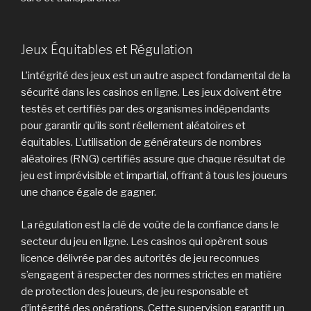
Jeux Équitables et Régulation
L’intégrité des jeux est un autre aspect fondamental de la
sécurité dans les casinos en ligne. Les jeux doivent être
testés et certifiés par des organismes indépendants
pour garantir qu’ils sont réellement aléatoires et
équitables. L’utilisation de générateurs de nombres
aléatoires (RNG) certifiés assure que chaque résultat de
jeu est imprévisible et impartial, offrant à tous les joueurs
une chance égale de gagner.
La régulation est la clé de voûte de la confiance dans le
secteur du jeu en ligne. Les casinos qui opèrent sous
licence délivrée par des autorités de jeu reconnues
s’engagent à respecter des normes strictes en matière
de protection des joueurs, de jeu responsable et
d’intégrité des opérations. Cette supervision garantit un