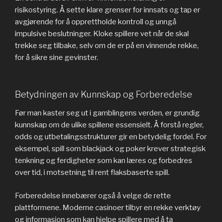
risikostyring. Å sette klare grenser for innsats og tap er
avgjørende for å opprettholde kontroll og unngå
impulsive beslutninger. Kloke spillere vet når de skal
trekke seg tilbake, selv om de er på en vinnende rekke,
for å sikre sine gevinster.
Betydningen av Kunnskap og Forberedelse
Før man kaster seg ut i gamblingens verden, er grundig
kunnskap om de ulike spillene essensielt. Å forstå regler,
odds og utbetalingsstrukturer gir en betydelig fordel. For
eksempel, spill som blackjack og poker krever strategisk
tenkning og ferdigheter som kan læres og forbedres
over tid, i motsetning til rent flaksbaserte spill.
Forberedelse innebærer også å velge de rette
plattformene. Moderne casinoer tilbyr en rekke verktøy
og informasjon som kan hjelpe spillere med å ta