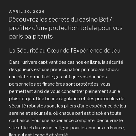
POSTED
APRIL 30, 2026
ON
Découvrez les secrets du casino Bet7 :
profitez d’une protection totale pour vos
paris palpitants
La Sécurité au Cœur de l’Expérience de Jeu
Dans l’univers captivant des casinos en ligne, la sécurité
des joueurs est une préoccupation primordiale. Choisir
une plateforme fiable garantit que vos données
personnelles et financières sont protégées, vous
permettant ainsi de vous concentrer pleinement sur le
plaisir du jeu. Une bonne régulation et des protocoles de
sécurité robustes sont les piliers d’une expérience de jeu
sereine et sécurisée, où chaque pari est placé en toute
confiance. Pour une expérience complète, découvrez le
site officiel du casino en ligne pour les joueurs en France,
lien
, qui est licencié et régulé.