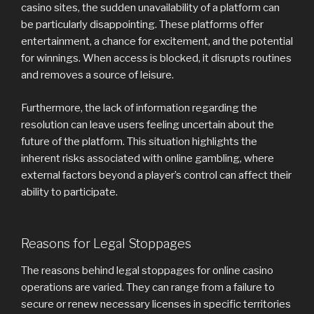
casino sites, the sudden unavailability of a platform can
be particularly disappointing. These platforms offer
entertainment, a chance for excitement, and the potential
for winnings. When access is blocked, it disrupts routines
and removes a source of leisure.
Furthermore, the lack of information regarding the
resolution can leave users feeling uncertain about the
future of the platform. This situation highlights the
inherent risks associated with online gambling, where
external factors beyond a player’s control can affect their
ability to participate.
Reasons for Legal Stoppages
The reasons behind legal stoppages for online casino
operations are varied. They can range from a failure to
secure or renew necessary licenses in specific territories