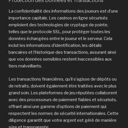
Protection des Données et Transactions
La confidentialité des informations des joueurs est d’une
importance capitale. Les casinos en ligne sécurisés
emploient des technologies de cryptage de pointe,
telles que le protocole SSL, pour protéger toutes les
données échangées entre le joueur et le serveur. Cela
inclut les informations d’identification, les détails
bancaires et l’historique des transactions, assurant ainsi
que vos données sensibles restent inaccessibles aux
tiers malveillants.
Les transactions financières, qu’il s’agisse de dépôts ou
de retraits, doivent également être traitées avec le plus
grand soin. Les plateformes de jeu réputées collaborent
avec des processeurs de paiement fiables et sécurisés,
offrant ainsi une gamme d’options de paiement qui
respectent les normes de sécurité internationales. Cette
diligence garantit que votre argent est géré de manière
sûre et transparente.