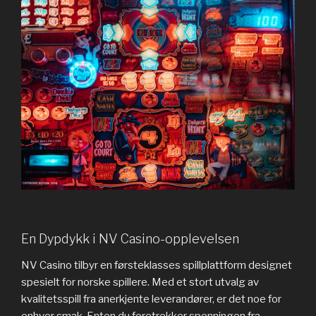
En Dypdykk i NV Casino-opplevelsen
NV Casino tilbyr en førsteklasses spillplattform designet
spesielt for norske spillere. Med et stort utvalg av
kvalitetsspill fra anerkjente leverandører, er det noe for