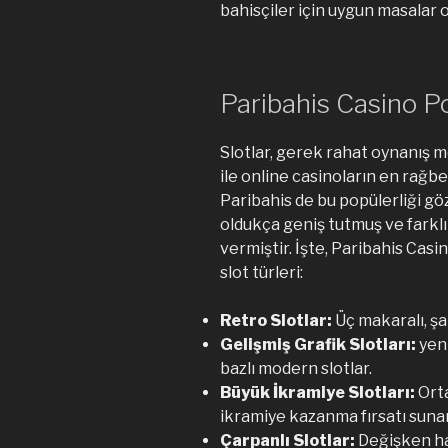
bahisçiler için uygun masalar o
Paribahis Casino Po
Slotlar, gerek rahat oynanış m
ile online casinoların en rağbe
Paribahis de bu popülerliği g
oldukça geniş tutmuş ve farkl
vermiştir. İşte, Paribahis Casi
slot türleri:
Retro Slotlar:
Üç makaralı, şa
Gelişmiş Grafik Slotları:
yeni
bazlı modern slotlar.
Büyük İkramiye Slotları:
Orta
ikramiye kazanma fırsatı sunan
Çarpanlı Slotlar:
Değişken ha