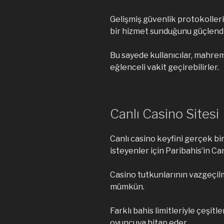
Gelişmiş güvenlik protokolleri v
bir hizmet sunduğunu güçlendir
Bu sayede kullanıcılar, mahre
eğlenceli vakit geçirebilirler.
Canlı Casino Sitesi
Canlı casino keyfini gerçek b
isteyenler için Paribahis’in Can
Casino tutkunlarının vazgeçi
mümkün.
Farklı bahis limitleriyle çeşit
oyuncuya hitap eder.