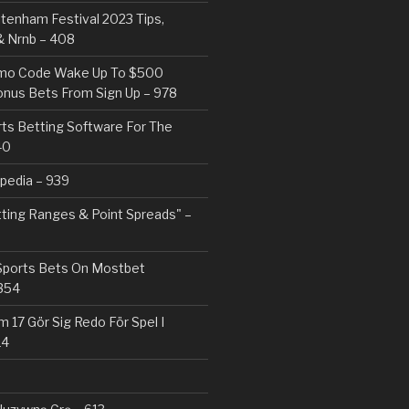
tenham Festival 2023 Tips,
& Nrnb – 408
mo Code Wake Up To $500
nus Bets From Sign Up – 978
rts Betting Software For The
40
pedia – 939
tting Ranges & Point Spreads" –
 Sports Bets On Mostbet
354
 17 Gör Sig Redo För Spel I
14