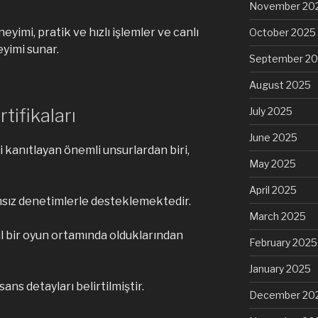
November 20
eyimi, pratik ve hızlı işlemler ve canlı
October 2025
eyimi sunar.
September 2
August 2025
tifikaları
July 2025
June 2025
i kanıtlayan önemli unsurlardan biri,
May 2025
April 2025
ımsız denetimlerle desteklemektedir.
March 2025
il bir oyun ortamında olduklarından
February 2025
January 2025
ans detayları belirtilmiştir.
December 20