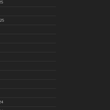
25
025
24