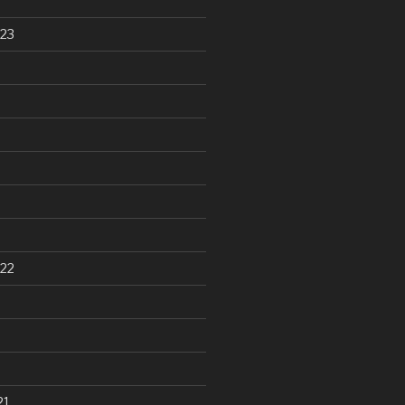
23
22
21