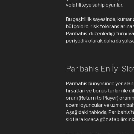
volatiliteye sahip oyunlar.
Bu çeşitlilik sayesinde, kumar 
bütçelere, risk toleranslarına
Paribahis, düzenlediği turnuva
periyodik olarak daha da yüksel
Paribahis En İyi Slo
Paribahis bünyesinde yer alan 
fırsatları ve bonus turları ile
oranı (Return to Player) oranın
acemi oyuncular ve uzman bahi
Aşağıdaki tabloda, Paribahis’te
slotlara kısaca göz atabilirsini