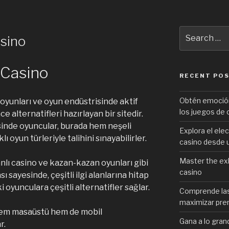
Search
asino
for:
 Casino
RECENT PO
Obtén emoción 
oyunları ve oyun endüstrisinde aktif
los juegos de 
ce alternatifleri hazırlayan bir sitedir.
inde oyuncular, burada hem neşeli
Explora el ele
ı oyun türleriyle talihini sınayabilirler.
casino desde 
Master the exh
canlı casino ve kazan-kazan oyunları gibi
casino
 sayesinde, çeşitli ilgi alanlarına hitap
oyunculara çeşitli alternatifler sağlar.
Comprende las
maximizar pre
, hem masaüstü hem de mobil
Gana a lo gran
r.