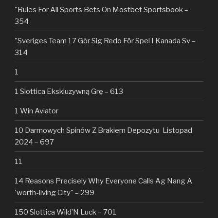
"Rules For All Sports Bets On Mostbet Sportsbook –
354
"Sveriges Team 17 Gör Sig Redo För Spel I Kanada Sv –
314
1
1 Slottica Ekskluzywną Grę – 613
1 Win Aviator
10 Darmowych Spinów Z Brakiem Depozytu ️ Listopad
2024 – 697
11
14 Reasons Precisely Why Everyone Calls Ag Nang A
'worth-living City" – 299
150 Slottica Wild’N Luck – 701