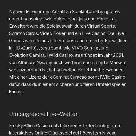
Neben der enormen Anzahl an Spielautomaten gibt es
noch Tischspiele, wie Poker, Blackjack und Roulette.
Erweitert wird die Spielauswahl durch Virtual Sports,
Scratch Cards, Video Poker und ein Live Casino. Die Live-
Games werden aus den Studios renommierter Entwickler
in HD-Qualität gestreamt, wie VIVO Gaming und
Evolution Gaming. IWild Casino, gegründet im Jahr 2021
von Altacore N.V., der auch weitere renommierte Marken
wie zuzuordnen ist, hat schnell an Beliebtheit gewonnen.
Mit einer Lizenz der eGaming Curacao sorgt iWild Casino
dafür, dass du in einem sicheren und fairen Umfeld spielen
kannst.
Umfangreiche Live-Wetten
FreakyBillion Casino nutzt die neueste Technologie, um
interaktives Online Glücksspiel auf höchstem Niveau