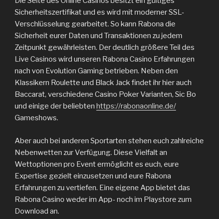
Die Seite des Online Casinos besitzt ein gültiges
Sicherheitszertifikat und es wird mit moderner SSL-
Verschlüsselung gearbeitet. So kann Rabona die
Sicherheit eurer Daten und Transaktionen zu jedem
Zeitpunkt gewährleisten. Der deutlich größere Teil des
Live Casinos wird unseren Rabona Casino Erfahrungen
nach von Evolution Gaming betrieben. Neben den
Klassikern Roulette und Black Jack findet ihr hier auch
Baccarat, verschiedene Casino Poker Varianten, Sic Bo
und einige der beliebten
https://rabonaonline.de/
Gameshows.
Aber auch bei anderen Sportarten stehen euch zahlreiche
Nebenwetten zur Verfügung. Diese Vielfalt an
Wettoptionen pro Event ermöglicht es euch, eure
Expertise gezielt einzusetzen und eure Rabona
Erfahrungen zu vertiefen. Eine eigene App bietet das
Rabona Casino weder im App- noch im Playstore zum
Download an.