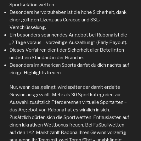
Sportsektion wetten.
Besonders hervorzuheben ist die hohe Sicherheit, dank
einer gültigen Lizenz aus Curaçao und SSL-
Verschlüsselung.
Ein besonders spannendes Angebot bei Rabona ist die
„2 Tage voraus – vorzeitige Auszahlung“ (Early Payout).
Dieses Verfahren dient der Sicherheit aller Beteiligten
und ist ein Standard in der Branche.
Besonders im American Sports darfst du dich nachts auf
einige Highlights freuen.
Nur, wenn das gelingt, wird später der damit erzielte
Gewinn ausgezahlt. Mehr als 30 Sportkategorien zur
Auswahl, zusätzlich Pferderennen virtuelle Sportarten –
das Angebot von Rabona hat es wirklich in sich.
Zusätzlich dürfen sich die Sportwetten-Enthusiasten auf
einen lukrativen Wettbonus freuen. Bei Fußballwetten
auf den 1×2-Markt zahlt Rabona Ihren Gewinn vorzeitig
aus, wenn Ihr Team mit zwei Toren führt – unabhängig