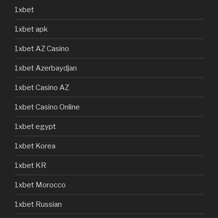
1xbet
1xbet apk
1xbet AZ Casino
1xbet Azerbaydjan
1xbet Casino AZ
1xbet Casino Online
1xbet egypt
1xbet Korea
1xbet KR
1xbet Morocco
1xbet Russian