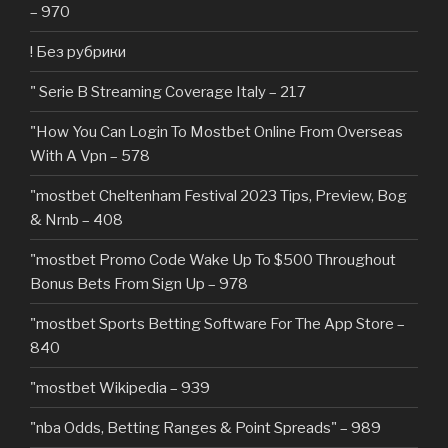
– 970
! Без рубрики
"️ Serie B Streaming Coverage Italy – 217
"How You Can Login To Mostbet Online From Overseas
With A Vpn – 578
"mostbet Cheltenham Festival 2023 Tips, Preview, Bog
& Nrnb – 408
"mostbet Promo Code Wake Up To $500 Throughout
Bonus Bets From Sign Up – 978
"‎mostbet Sports Betting Software For The App Store –
840
"mostbet Wikipedia – 939
"nba Odds, Betting Ranges & Point Spreads" – 989