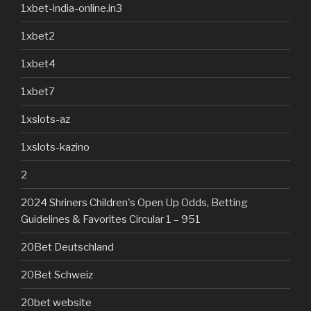
1xbet-india-online.in3
1xbet2
1xbet4
1xbet7
1xslots-az
1xslots-kazino
2
2024 Shriners Children's Open Up Odds, Betting
Guidelines & Favorites Circular 1 – 951
20Bet Deutschland
20Bet Schweiz
20bet website