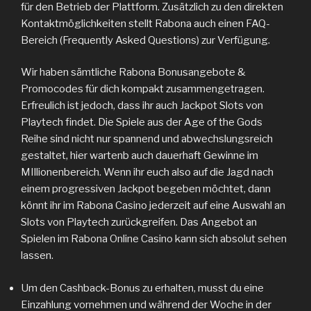
für den Betrieb der Plattform. Zusätzlich zu den direkten
Kontaktmöglichkeiten stellt Rabona auch einen FAQ-
Bereich (Frequently Asked Questions) zur Verfügung.
Wir haben sämtliche Rabona Bonusangebote &
Promocodes für dich kompakt zusammengetragen.
Erfreulich ist jedoch, dass ihr auch Jackpot Slots von
Playtech findet. Die Spiele aus der Age of the Gods
Reihe sind nicht nur spannend und abwechslungsreich
gestaltet, hier wartenb auch dauerhaft Gewinne im
MIllionenbereich. Wenn ihr euch also auf die Jagd nach
einem progressiven Jackpot begeben möchtet, dann
könnt ihr im Rabona Casino jederzeit auf eine Auswahl an
Slots von Playtech zurückgreifen. Das Angebot an
Spielen im Rabona Online Casino kann sich absolut sehen
lassen.
Um den Cashback-Bonus zu erhalten, musst du eine
Einzahlung vornehmen und während der Woche in der