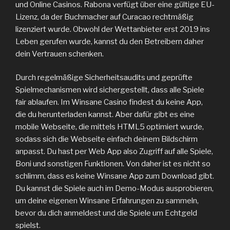
und Online Casinos. Rabona verfügt über eine gültige EU-
Lizenz, da der Buchmacher auf Curacao rechtmäßig
lizenziert wurde. Obwohl der Wettanbieter erst 2019 ins
Leben gerufen wurde, kannst du den Betreibern daher
dein Vertrauen schenken.
Durch regelmäßige Sicherheitsaudits und geprüfte
Spielmechanismen wird sichergestellt, dass alle Spiele
fair ablaufen. Im Winsane Casino findest du keine App,
die du herunterladen kannst. Aber dafür gibt es eine
mobile Webseite, die mittels HTML5 optimiert wurde,
sodass sich die Webseite einfach deinem Bildschirm
anpasst. Du hast per Web App also Zugriff auf alle Spiele,
Boni und sonstigen Funktionen. Von daher ist es nicht so
schlimm, dass es keine Winsane App zum Download gibt.
Du kannst die Spiele auch im Demo-Modus ausprobieren,
um deine eigenen Winsane Erfahrungen zu sammeln,
bevor du dich anmeldest und die Spiele um Echtgeld
spielst.