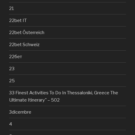
21
22bet IT
22bet Österreich
22bet Schweiz
22бет
23
25
33 Finest Activities To Do In Thessaloniki, Greece The
Ultimate Itinerary" – 502
3dicembre
4