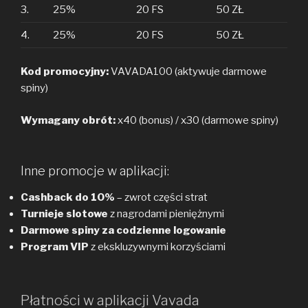
3.
25%
20 FS
50 ZŁ
4.
25%
20 FS
50 ZŁ
Kod promocyjny:
VAVADA100 (aktywuje darmowe
spiny)
Wymagany obrót:
x40 (bonus) / x30 (darmowe spiny)
Inne promocje w aplikacji:
Cashback do 10%
– zwrot części strat
Turnieje slotowe
z nagrodami pieniężnymi
Darmowe spiny za codzienne logowanie
Program VIP
z ekskluzywnymi korzyściami
Płatności w aplikacji Vavada