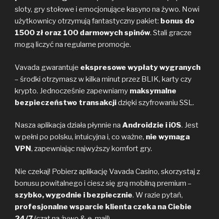
sloty, gry stołowe i emocjonujące kasyno na żywo. Nowi
użytkownicy otrzymują fantastyczny pakiet:
bonus do
1500 zł oraz 100 darmowych spinów
. Stali gracze
mogą liczyć na regularne promocje.
Vavada gwarantuje
ekspresowe wypłaty wygranych
– środki otrzymasz w kilka minut przez BLIK, karty czy
krypto. Jednocześnie zapewniamy
maksymalne
bezpieczeństwo transakcji
dzięki szyfrowaniu SSL.
Nasza aplikacja działa płynnie na
Androidzie i iOS
. Jest
w pełni po polsku, intuicyjna i, co ważne,
nie wymaga
VPN
, zapewniając najwyższy komfort gry.
Nie czekaj! Pobierz aplikację Vavada Casino, skorzystaj z
bonusu powitalnego i ciesz się grą mobilną premium –
szybko, wygodnie i bezpiecznie
. W razie pytań,
profesjonalne wsparcie klienta czeka na Ciebie
24/7
(czat na żywo & e-mail).