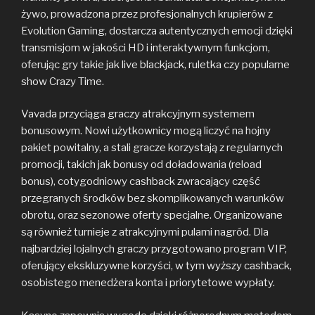
żywo, prowadzona przez profesjonalnych krupierów z
Evolution Gaming, dostarcza autentycznych emocji dzięki
transmisjom w jakości HD i interaktywnym funkcjom,
oferując gry takie jak live blackjack, ruletka czy popularne
show Crazy Time.
Vavada przyciąga graczy atrakcyjnym systemem
bonusowym. Nowi użytkownicy mogą liczyć na hojny
pakiet powitalny, a stali gracze korzystają z regularnych
promocji, takich jak bonusy od doładowania (reload
bonus), cotygodniowy cashback zwracający część
przegranych środków bez skomplikowanych warunków
obrotu, oraz sezonowe oferty specjalne. Organizowane
są również turnieje z atrakcyjnymi pulami nagród. Dla
najbardziej lojalnych graczy przygotowano program VIP,
oferujący ekskluzywne korzyści, w tym wyższy cashback,
osobistego menedżera konta i priorytetowe wypłaty.