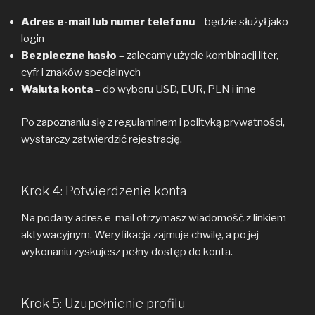
Adres e-mail lub numer telefonu
– będzie służył jako
login
Bezpieczne hasło
– zalecamy użycie kombinacji liter,
cyfr i znaków specjalnych
Waluta konta
– do wyboru USD, EUR, PLN i inne
Po zapoznaniu się z regulaminem i polityką prywatności,
wystarczy zatwierdzić rejestrację.
Krok 4: Potwierdzenie konta
Na podany adres e-mail otrzymasz wiadomość z linkiem
aktywacyjnym. Weryfikacja zajmuje chwilę, a po jej
wykonaniu zyskujesz pełny dostęp do konta.
Krok 5: Uzupełnienie profilu