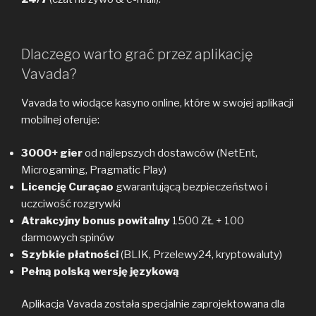
Dlaczego warto grać przez aplikację
Vavada?
Vavada to wiodące kasyno online, które w swojej aplikacji
mobilnej oferuje:
3000+ gier
od najlepszych dostawców (NetEnt,
Microgaming, Pragmatic Play)
Licencję Curaçao
gwarantującą bezpieczeństwo i
uczciwość rozgrywki
Atrakcyjny bonus powitalny
1500 ZŁ + 100
darmowych spinów
Szybkie płatności
(BLIK, Przelewy24, kryptowaluty)
Pełną polską wersję językową
Aplikacja Vavada została specjalnie zaprojektowana dla