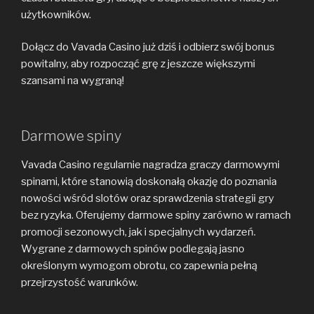
użytkowników.
Dołącz do Vavada Casino już dziś i odbierz swój bonus
powitalny, aby rozpocząć grę z jeszcze większymi
szansami na wygraną!
Darmowe spiny
Vavada Casino regularnie nagradza graczy darmowymi
spinami, które stanowią doskonałą okazję do poznania
nowości wśród slotów oraz sprawdzenia strategii gry
bez ryzyka. Oferujemy darmowe spiny zarówno w ramach
promocji sezonowych, jak i specjalnych wydarzeń.
Wygrane z darmowych spinów podlegają jasno
określonym wymogom obrotu, co zapewnia pełną
przejrzystość warunków.