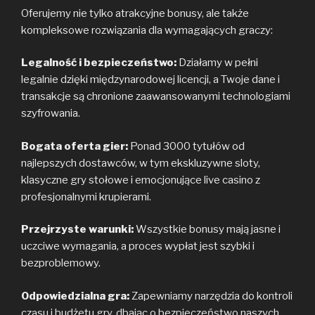
Oferujemy nie tylko atrakcyjne bonusy, ale także
kompleksowe rozwiązania dla wymagających graczy:
Legalność i bezpieczeństwo:
Działamy w pełni
legalnie dzięki międzynarodowej licencji, a Twoje dane i
transakcje są chronione zaawansowanymi technologiami
szyfrowania.
Bogata oferta gier:
Ponad 3000 tytułów od
najlepszych dostawców, w tym ekskluzywne sloty,
klasyczne gry stołowe i emocjonujące live casino z
profesjonalnymi krupierami.
Przejrzyste warunki:
Wszystkie bonusy mają jasne i
uczciwe wymagania, a proces wypłat jest szybki i
bezproblemowy.
Odpowiedzialna gra:
Zapewniamy narzędzia do kontroli
czasu i budżetu gry, dbając o bezpieczeństwo naszych