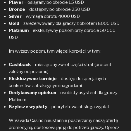
Player
– osiągany po obrocie 15 USD
Bronze
– dostępny po obrocie 250 USD
Silver
– wymaga obrotu 4000 USD
Gold
– zarezerwowany dla graczy z obrotem 8000 USD
Platinum
– ekskluzywny poziom przy obrocie 50 000
USD
Im wyższy poziom, tym więcej korzyści, w tym:
Cashback
– miesięczny zwrot części strat (procent
zależny od poziomu)
Ekskluzywne turnieje
– dostęp do specjalnych
konkursów z atrakcyjnymi nagrodami
Dedykowany opiekun
– osobisty asystent dla graczy
Platinum
Szybsze wypłaty
– priorytetowa obsługa wypłat
W Vavada Casino nieustannie poszerzamy naszą ofertę
promocyjną, dostosowując ją do potrzeb graczy. Oprócz