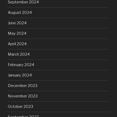
September 2024
August 2024
June 2024
May 2024
April 2024
March 2024
February 2024
January 2024
December 2023
November 2023
October 2023