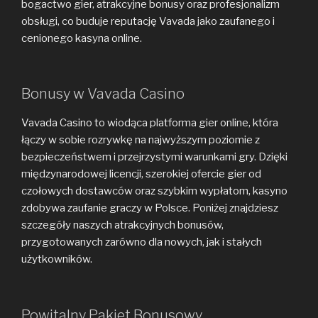
bogactwo gier, atrakcyjne bonusy oraz profesjonalizm
obsługi, co buduje reputację Vavada jako zaufanego i
cenionego kasyna online.
Bonusy w Vavada Casino
Vavada Casino to wiodąca platforma gier online, która
łączy w sobie rozrywkę na najwyższym poziomie z
bezpieczeństwem i przejrzystymi warunkami gry. Dzięki
międzynarodowej licencji, szerokiej ofercie gier od
czołowych dostawców oraz szybkim wypłatom, kasyno
zdobywa zaufanie graczy w Polsce. Poniżej znajdziesz
szczegóły naszych atrakcyjnych bonusów,
przygotowanych zarówno dla nowych, jak i stałych
użytkowników.
Powitalny Pakiet Bonusowy