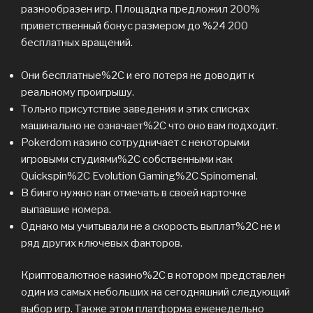
разнообразен игр. Площадка предложил 200%
приветственный бонус размером до %24 200
бесплатных вращений.
Они бесплатные%2C и его потеря не доводит к
реальному проигрышу.
Только присутствие заведения и этих списках
машинально не означает%2C что оно вам подходит.
Pokerdom казино сотрудничает с некоторыми
игровыми студиями%2C собственными как
Quickspin%2C Evolution Gaming%2C Spinomenal.
В бинго нужно как отмечать в своей карточке
выпавшие номера.
Однако мы учитывали не а скорость выплат%2C не и
ряд других ключевых факторов.
Криптовалютное казино%2C в котором представлен
один из самых небольших на сегодняшний следующий
выбор игр. Также этом платформа еженедельно