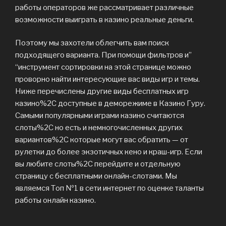
работы операторов же рассматривает различные
возможности выиграть в казино реальные деньги.
Поэтому мы захотели облегчить вам поиск
подходящего варианта. При помощи фильтров и”
“инструмент сортировки на этой странице можно
проворно найти интересующие вас виды игр и темы.
Ниже перечислены другие виды бесплатных игр
казино%2C доступные в деморежиме в Казино Гуру.
Самыми популярными играми казино считаются
слоты%2C но есть и немногочисленных других
вариантов%2C которые могут вас обратить — от
рулетки до более экзотичных кено и краш-игр. Если
вы любите слоты%2C перейдите и отдельную
страницу с бесплатными онлайн-слотами. Мы
являемся Топ №1 в сети интернет по оценке таланты
работы онлайн казино.