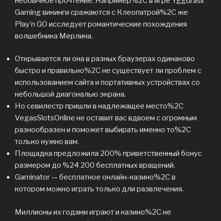
необычное прочтение. Например%2C в игре Yggdrasil
Gaming викинги сражаются с Клеопатрой%2C же
Play’n GO исследует романтические похождения
волшебника Мерлина.
Открывается ли она в разных браузерах одинаково
быстро и правильно%2C не существует ли проблем с
использованием сайта и портативных устройствах со
небольшой диагональю экрана.
Но севилестр пришли в надлежащее место%2C
VegasSlotsOnline не оставит вас вдвоем с огромным
разнообразен и поможет выбирать именно то%2C
только нужно вам.
Площадка предложила 200% приветственный бонус
размером до %24 200 бесплатных вращений.
Gaminator — бесплатное онлайн-казино%2C в
котором можно играть только дли развлечения.
Миллионы их годами играют и казино%2C не