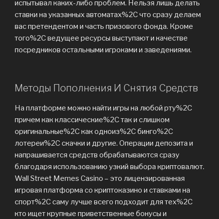
испытывал каких-либо проблем. Нельзя лишь делать
ставки на указанных автоматах%2C что сразу делаем
вас претендентом и часть призового фонда. Кроме
того%2C ведущее ресурсы выступают и качестве
посредников остальными игроками и заведениями.
Методы Пополнения И Снятия Средств
На платформе можно найти игры на любой рту%2C
причем как классические%2C так и слишком
оригинальные%2C как одноиз%2C бинго%2C
лотереи%2C скачки и другие. Операции депозита и
напрашивается средств обрабатываются сразу
благодаря использованию узкий выбора криптовалют.
Wall Street Memes Casino – это лицензированная
игровая платформа со криптоказино и ставками на
спорт%2C саму лучше всего подходит для тех%2C
кто ищет крупные приветственные бонусы и