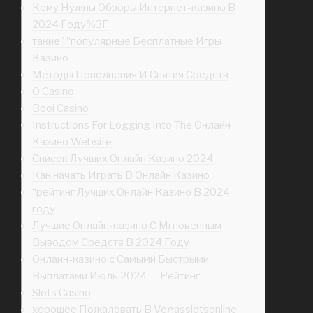
Кому Нужны Обзоры Интернет-казино В
2024 Году%3F
такие” “популярные Бесплатные Игры
Казино
Методы Пополнения И Снятия Средств
O Casino
Booi Casino
Instructions For Logging Into The Онлайн
Казино Website
Список Лучших Онлайн Казино 2024
Как начать Играть В Онлайн Казино
“рейтинг Лучших Онлайн Казино В 2024
году
Лучшие Онлайн-казино С Мгновенным
Выводом Средств В 2024 Году
Онлайн-казино с Самыми Быстрыми
Выплатами Июль 2024 — Рейтинг
Slots Casino
хорошее Пожаловать В Vegasslotsonline