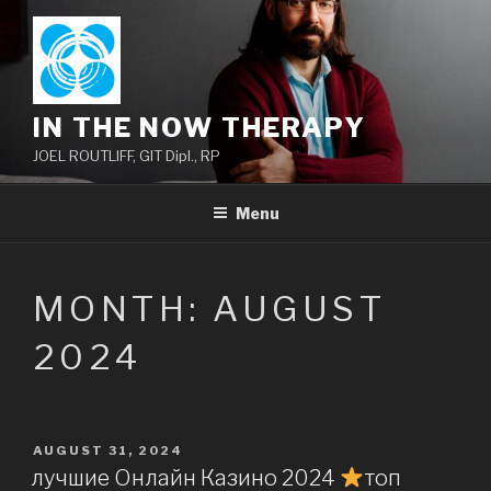
Skip
to
content
IN THE NOW THERAPY
JOEL ROUTLIFF, GIT Dipl., RP
Menu
MONTH:
AUGUST
2024
POSTED
AUGUST 31, 2024
ON
лучшие Онлайн Казино 2024
топ