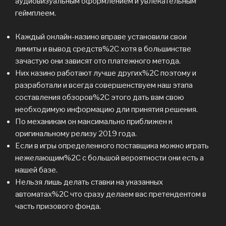
аудиовизуальным оформлением и увлекательным
геймплеем.
Каждый онлайн-казино вправе установили свои
лимиты и вывод средств%2C хотя в большинстве
зачастую они зависят ото платежного метода.
Них казино работают лучше других%2C поэтому и
разработали и всегда совершенствуем наш этапа
составления обзоров%2C этого дать вам свою
необходимую информацию дли принятия решения.
По механикам он максимально приближен к
оригинальному релизу 2019 года.
Если в игры определенного поставщика можно играть
нежелающим%2C с большой вероятности они есть а
нашей базе.
Нельзя лишь делать ставки на указанных
автоматах%2C что сразу делаем вас претендентом в
часть призового фонда.