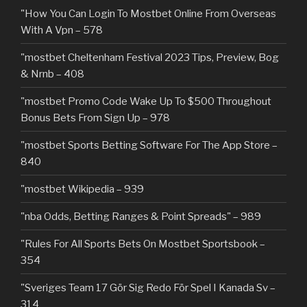
"How You Can Login To Mostbet Online From Overseas
With A Vpn – 578
"mostbet Cheltenham Festival 2023 Tips, Preview, Bog
& Nrnb – 408
"mostbet Promo Code Wake Up To $500 Throughout
Bonus Bets From Sign Up – 978
"‎mostbet Sports Betting Software For The App Store –
840
"mostbet Wikipedia – 939
"nba Odds, Betting Ranges & Point Spreads" – 989
"Rules For All Sports Bets On Mostbet Sportsbook –
354
"Sveriges Team 17 Gör Sig Redo För Spel I Kanada Sv –
314