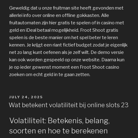
Geweldig dat u onze fruitman site heeft gevonden met
allerlei info over online en offline gokkasten. Alle
fruitautomaten zijn hier gratis te spelen of in casino met
geld en iDeal betaal mogelijkheid. Froot Shoot gratis
spelen is de beste manier om het spel beter te leren
kennen. Je krijgt een riant fictief budget zodat je eigenlijk
net zo lang kunt oefenen als je zelf wilt. De demo versie
kan ook worden gespeeld op onze website. Daarna kun
je op ieder gewenst moment een Froot Shoot casino
zoeken om echt geld in te gaan zetten.
POSTED
JULY 24, 2025
ON
Wat betekent volatiliteit bij online slots 23
Volatiliteit: Betekenis, belang,
soorten en hoe te berekenen