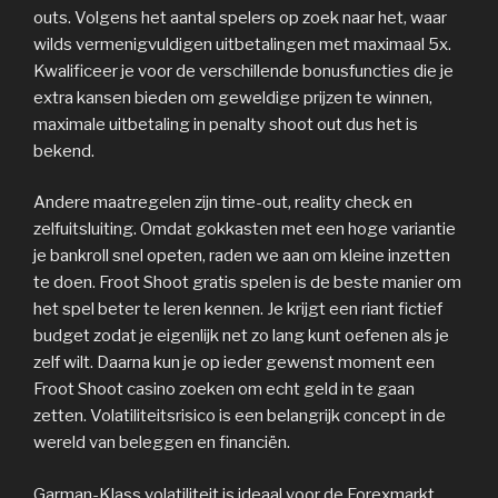
outs. Volgens het aantal spelers op zoek naar het, waar
wilds vermenigvuldigen uitbetalingen met maximaal 5x.
Kwalificeer je voor de verschillende bonusfuncties die je
extra kansen bieden om geweldige prijzen te winnen,
maximale uitbetaling in penalty shoot out dus het is
bekend.
Andere maatregelen zijn time-out, reality check en
zelfuitsluiting. Omdat gokkasten met een hoge variantie
je bankroll snel opeten, raden we aan om kleine inzetten
te doen. Froot Shoot gratis spelen is de beste manier om
het spel beter te leren kennen. Je krijgt een riant fictief
budget zodat je eigenlijk net zo lang kunt oefenen als je
zelf wilt. Daarna kun je op ieder gewenst moment een
Froot Shoot casino zoeken om echt geld in te gaan
zetten. Volatiliteitsrisico is een belangrijk concept in de
wereld van beleggen en financiën.
Garman-Klass volatiliteit is ideaal voor de Forexmarkt