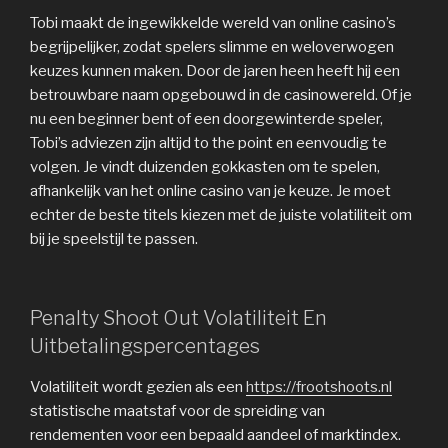
Tobi maakt de ingewikkelde wereld van online casino’s
begrijpelijker, zodat spelers slimme en weloverwogen
keuzes kunnen maken. Door de jaren heen heeft hij een
betrouwbare naam opgebouwd in de casinowereld. Of je
nu een beginner bent of een doorgewinterde speler,
Tobi’s adviezen zijn altijd to the point en eenvoudig te
volgen. Je vindt duizenden gokkasten om te spelen,
afhankelijk van het online casino van je keuze. Je moet
echter de beste titels kiezen met de juiste volatiliteit om
bij je speelstijl te passen.
Penalty Shoot Out Volatiliteit En
Uitbetalingspercentages
Volatiliteit wordt gezien als een
https://frootshoots.nl
statistische maatstaf voor de spreiding van
rendementen voor een bepaald aandeel of marktindex.