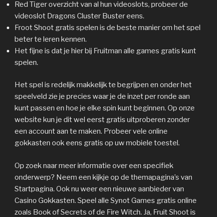
Red Tiger overzicht van al hun videoslots, probeer de
videoslot Dragons Cluster Buster eens.
Froot Shoot gratis spelen is de beste manier om het spel
beter te leren kennen.
Het fijne is dat je hier bij Fruitman alle games gratis kunt
spelen.
Het spel is redelijk makkelijk te begrijpen en onder het
speelveld zie je precies waar je de inzet per ronde aan
kunt passen en hoe je elke spin kunt beginnen. Op onze
website kun je dit wel eerst gratis uitproberen zonder
een account aan te maken. Probeer vele online
gokkasten ook eens gratis op uw mobiele toestel.
Op zoek naar meer informatie over een specifiek
onderwerp? Neem een kijkje op de themapagina’s van
Startpagina. Ook nu weer een nieuwe aanbieder van
Casino Gokkasten. Speel alle Synot Games gratis online
zoals Book of Secrets of de Fire Witch. Ja, Fruit Shoot is