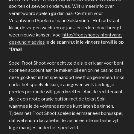
sporten of gewoon onderweg. Wilt u meer info over
verantwoord spelen ga dan naar Centrum voor
Verantwoord Spelen of naar Gokken.info. Het rad staat
klaar, de vragen wachten op jou – en iedere draai brengt
weer nieuwe kansen. Voel
http://frootshoots.nl ontvang
deskundig advies
je de spanning in je vingers terwijl je op
“Draai!
Speel Froot Shoot voor echt geld als je er klaar voor bent
door een account aan te maken bij een online casino dat
deze gokkast in het spelaanbod heeft opgenomen. Links
onder het speelveld kun je aangeven welk bedrag je
precies per ronde wilt gaan inzetten. Aan de rechterkant
zie je een grote oranje button met de tekst Spin,
waarmee je de volgende ronde kunt laten beginnen.
Tijdens het Froot Shoot spelen is er maar een bonusspel,
dat wel enorm lucratief is. Je ziet in eerste instantie vijf
lege mandjes onder het speelveld.