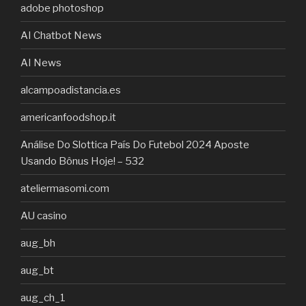
adobe photoshop
AI Chatbot News
AI News
alcampoadistancia.es
americanfoodshop.it
Análise Do Slottica País Do Futebol 2024 Aposte
Usando Bônus Hoje! – 532
ateliermasomi.com
AU casino
aug_bh
aug_bt
aug_ch_1