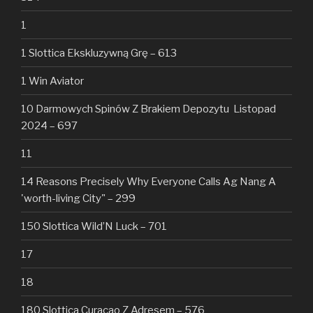
1
1 Slottica Ekskluzywną Grę – 613
1 Win Aviator
10 Darmowych Spinów Z Brakiem Depozytu ️ Listopad
2024 – 697
11
14 Reasons Precisely Why Everyone Calls Ag Nang A
'worth-living City" – 299
150 Slottica Wild’N Luck – 701
17
18
180 Slottica Curacao Z Adresem – 576