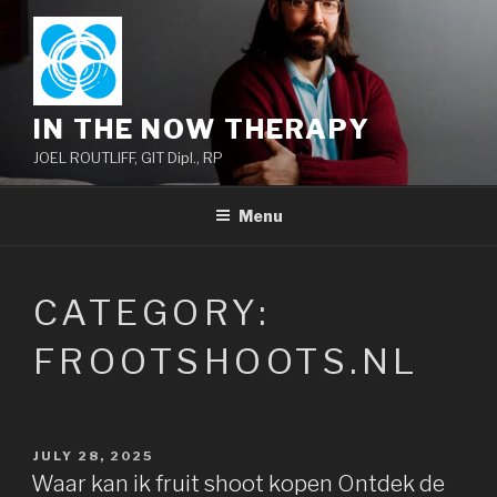
Skip
to
content
IN THE NOW THERAPY
JOEL ROUTLIFF, GIT Dipl., RP
Menu
CATEGORY:
FROOTSHOOTS.NL
POSTED
JULY 28, 2025
ON
Waar kan ik fruit shoot kopen Ontdek de