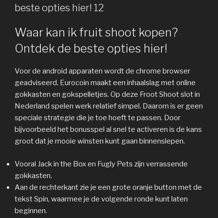
beste opties hier! 12
Waar kan ik fruit shoot kopen?
Ontdek de beste opties hier!
Voor de android apparaten wordt de chrome browser
geadviseerd. Eurocoin maakt een inhaalslag met online
gokkasten en gokspelletjes. Op deze Froot Shoot slot in
Nederland spelen werk relatief simpel. Daarom is er geen
speciale strategie die je toe hoeft te passen. Door
bijvoorbeeld het bonusspel al snel te activeren is de kans
groot dat je mooie winsten kunt gaan binnenslepen.
Vooral Jack in the Box en Fugly Pets zijn verrassende
gokkasten.
Aan de rechterkant zie je een grote oranje button met de
tekst Spin, waarmee je de volgende ronde kunt laten
beginnen.