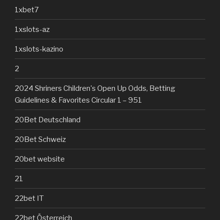
1xbet7
1xslots-az
1xslots-kazino
2
2024 Shriners Children's Open Up Odds, Betting
Guidelines & Favorites Circular 1 – 951
20Bet Deutschland
20Bet Schweiz
20bet website
21
22bet IT
22bet Österreich