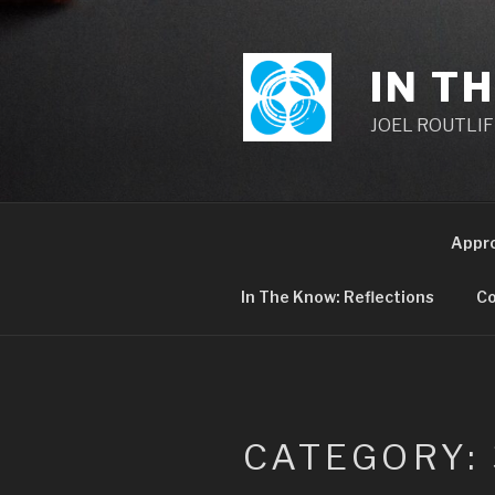
Skip
to
content
IN T
JOEL ROUTLIFF,
Appr
In The Know: Reflections
Co
CATEGORY: