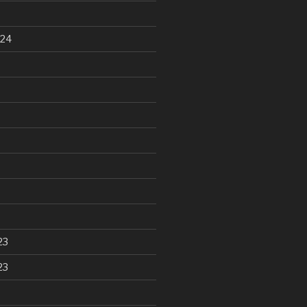
024
23
23