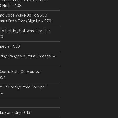
& Nrnb – 408
mo Code Wake Up To $500
nus Bets From Sign Up – 978
rts Betting Software For The
40
pedia – 939
tting Ranges & Point Spreads" –
 Sports Bets On Mostbet
354
 17 Gör Sig Redo För Spel I
14
kluzywną Grę – 613