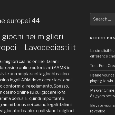
Search
ine europei 44
for:
giochi nei migliori
RECENT PO
opei – Lavocediasti it
La simplicité d
différence che
i migliori casino online italiani
Test Post Cre
dei casino online autorizzati AAMS in
ivi e una ampia scelta giochi casino.
Refine your cas
asino legali ADM deve accertarsi che i
playing to win
siano conformi al regolamento. Spesso,
Magyar Online 
 casino online su cui giocare lo fa
és gyors befi
amma bonus. E’ quindi importante
ammi bonus nei casino legali italiani.
Elevate your 
ovi giocatori capire quali siano i migliori
revealed