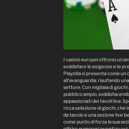
I casinò europei offrono un’am
soddisfare le esigenze e le pre
Playzilla si presenta come un
all’avanguardia, risultando un
settore. Con migliaia di giochi 
pubblico ampio, soddisfacendo s
appassionati dei tavoli live. 
ricca selezione di giochi, che i
da tavolo e una sezione live be
come punto di forza la sua se
offrire numerosi eventi su cui 