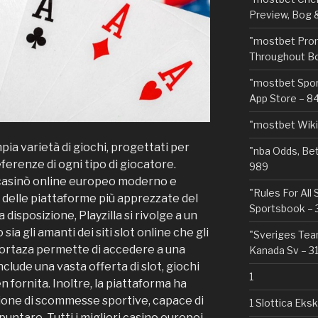
Preview, Bog 
"mostbet Pro
Throughout Bo
"‎mostbet Spo
App Store – 8
"mostbet Wiki
pia varietà di giochi, progettati per
"nba Odds, Be
ferenze di ogni tipo di giocatore.
989
 casinò online europeo moderno e
"Rules For All
a delle piattaforme più apprezzate del
Sportsbook – 
a disposizione, Playzilla si rivolge a un
ia gli amanti dei siti slot online che gli
"Sveriges Team
Sportaza permette di accedere a una
Kanada Sv – 3
nclude una vasta offerta di slot, giochi
1
n fornita. Inoltre, la piattaforma ha
zione di scommesse sportive, capace di
1 Slottica Eks
puntare. Tutti i migliori casino europei