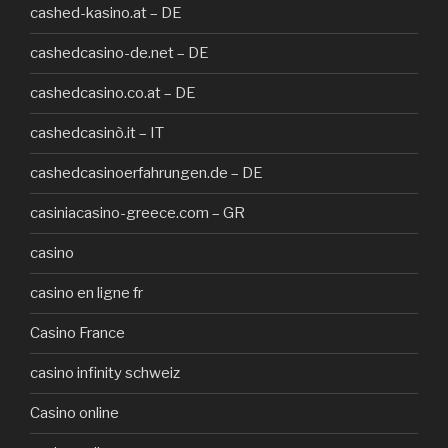
cashed-kasino.at – DE
cashedcasino-de.net – DE
cashedcasino.co.at – DE
cashedcasinò.it – IT
cashedcasinoerfahrungen.de – DE
casiniacasino-greece.com – GR
casino
casino en ligne fr
Casino France
casino infinity schweiz
Casino online