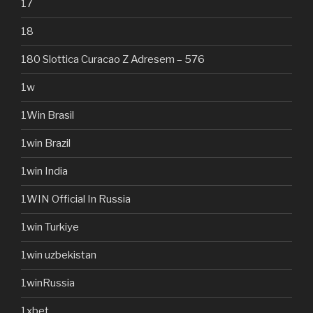
17
18
180 Slottica Curacao Z Adresem – 576
1w
1Win Brasil
1win Brazil
1win India
1WIN Official In Russia
1win Turkiye
1win uzbekistan
1winRussia
1xbet