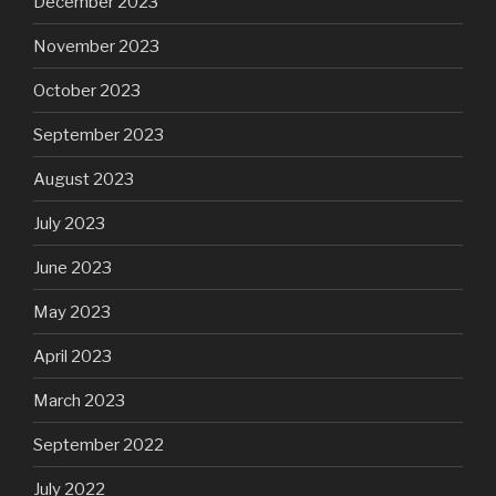
December 2023
November 2023
October 2023
September 2023
August 2023
July 2023
June 2023
May 2023
April 2023
March 2023
September 2022
July 2022