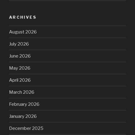
ARCHIVES
August 2026
July 2026
June 2026
May 2026
April 2026
March 2026
February 2026
January 2026
December 2025