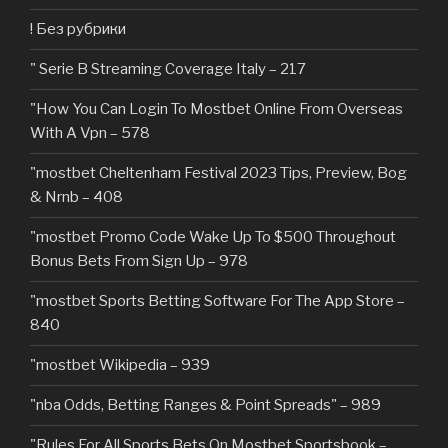
! Без рубрики
"️ Serie B Streaming Coverage Italy – 217
"How You Can Login To Mostbet Online From Overseas
With A Vpn – 578
"mostbet Cheltenham Festival 2023 Tips, Preview, Bog
& Nrnb – 408
"mostbet Promo Code Wake Up To $500 Throughout
Bonus Bets From Sign Up – 978
"‎mostbet Sports Betting Software For The App Store –
840
"mostbet Wikipedia – 939
"nba Odds, Betting Ranges & Point Spreads" – 989
"Rules For All Sports Bets On Mostbet Sportsbook –