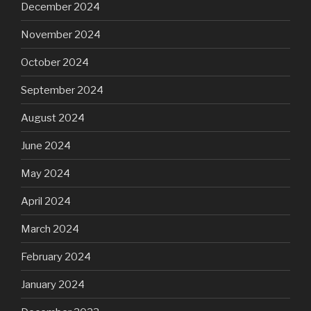
December 2024
November 2024
October 2024
September 2024
August 2024
June 2024
May 2024
April 2024
March 2024
February 2024
January 2024