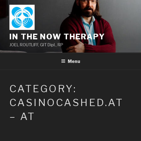
Skip
to
content
IN THE NOW THERAPY
JOEL ROUTLIFF, GIT Dipl., RP
Menu
CATEGORY:
CASINOCASHED.AT
– AT