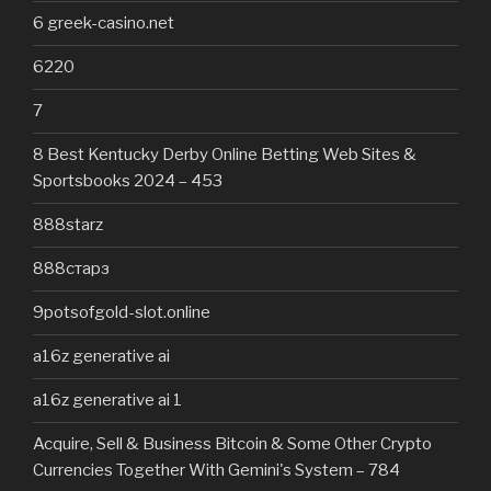
6 greek-casino.net
6220
7
8 Best Kentucky Derby Online Betting Web Sites &
Sportsbooks 2024 – 453
888starz
888старз
9potsofgold-slot.online
a16z generative ai
a16z generative ai 1
Acquire, Sell & Business Bitcoin & Some Other Crypto
Currencies Together With Gemini's System – 784