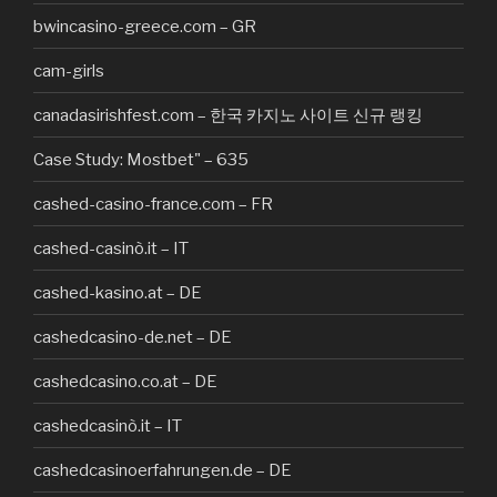
bwincasino-greece.com – GR
cam-girls
canadasirishfest.com – 한국 카지노 사이트 신규 랭킹
Case Study: Mostbet" – 635
cashed-casino-france.com – FR
cashed-casinò.it – IT
cashed-kasino.at – DE
cashedcasino-de.net – DE
cashedcasino.co.at – DE
cashedcasinò.it – IT
cashedcasinoerfahrungen.de – DE