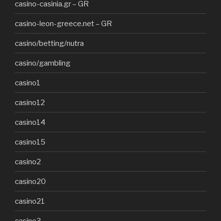
casino-casinia.gr – GR
casino-leon-greece.net – GR
casino/betting/nutra
casino/gambling
casino1
casino12
casino14
casino15
casino2
casino20
casino21
casino3