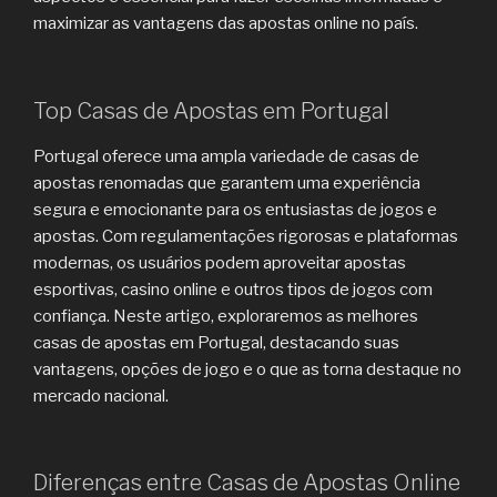
maximizar as vantagens das apostas online no país.
Top Casas de Apostas em Portugal
Portugal oferece uma ampla variedade de casas de
apostas renomadas que garantem uma experiência
segura e emocionante para os entusiastas de jogos e
apostas. Com regulamentações rigorosas e plataformas
modernas, os usuários podem aproveitar apostas
esportivas, casino online e outros tipos de jogos com
confiança. Neste artigo, exploraremos as melhores
casas de apostas em Portugal, destacando suas
vantagens, opções de jogo e o que as torna destaque no
mercado nacional.
Diferenças entre Casas de Apostas Online