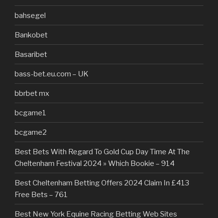
bahsegel
Bankobet
Basaribet
bass-bet.eu.com – UK
bbrbet mx
bcgame1
bcgame2
Best Bets With Regard To Gold Cup Day Time At The
Cheltenham Festival 2024 » Which Bookie – 914
Best Cheltenham Betting Offers 2024 Claim In £413
Free Bets – 761
Best New York Equine Racing Betting Web Sites