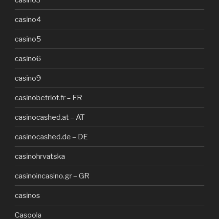
casino4
casino5
casino6
casino9
casinobetriot.fr – FR
casinocashed.at – AT
casinocashed.de – DE
casinohrvatska
casinoincasino.gr – GR
casinos
Casoola