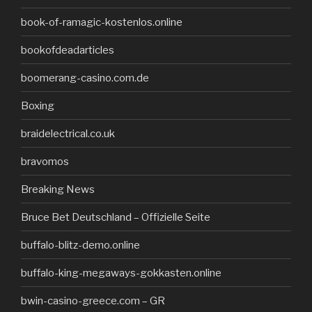
book-of-ramagic-kostenlos.online
bookofdeadarticles
boomerang-casino.com.de
Boxing
braidelectrical.co.uk
bravomos
Breaking News
Bruce Bet Deutschland – Offizielle Seite
buffalo-blitz-demo.online
buffalo-king-megaways-gokkasten.online
bwin-casino-greece.com – GR