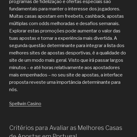
programas de fidelização e ofertas especiais são
fundamentais para manter o interesse dos jogadores.
Muitas casas apostam em freebets, cashback, apostas
múltiplas com odds melhoradas e desafios semanais.
Explorar estas promoções pode aumentar o valor das
tuas apostas e tornar a experiência mais divertida. A
segunda questão determinante para integrar a lista dos
melhores sites de apostas desportivas, é a qualidade do
site de um modo mais geral. Visto que irá passar largos
minutos – e até horas relativamente aos apostadores
mais empenhados – no seu site de apostas, a interface
proposta reveste uma importância determinante para
nós.
Spellwin Casino
Critérios para Avaliar as Melhores Casas
de Apostas em Portugal