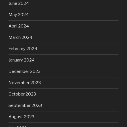
June 2024
May 2024
April 2024
March 2024
February 2024
January 2024
December 2023
November 2023
October 2023
September 2023
August 2023