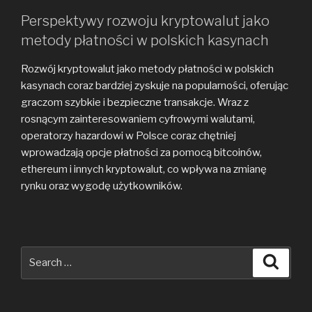
Perspektywy rozwoju kryptowalut jako
metody płatności w polskich kasynach
Rozwój kryptowalut jako metody płatności w polskich
kasynach coraz bardziej zyskuje na popularności, oferując
graczom szybkie i bezpieczne transakcje. Wraz z
rosnącym zainteresowaniem cyfrowymi walutami,
operatorzy hazardowi w Polsce coraz chętniej
wprowadzają opcje płatności za pomocą bitcoinów,
ethereum i innych kryptowalut, co wpływa na zmianę
rynku oraz wygodę użytkowników.
Search
Searc
for: