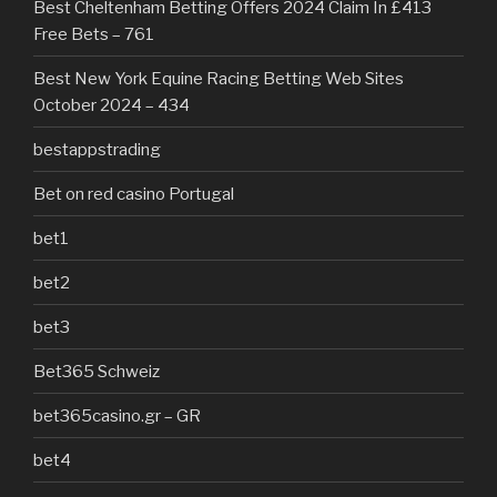
Best Cheltenham Betting Offers 2024 Claim In £413
Free Bets – 761
Best New York Equine Racing Betting Web Sites
October 2024 – 434
bestappstrading
Bet on red casino Portugal
bet1
bet2
bet3
Bet365 Schweiz
bet365casino.gr – GR
bet4