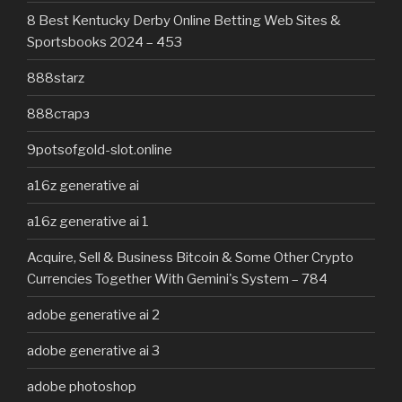
8 Best Kentucky Derby Online Betting Web Sites &
Sportsbooks 2024 – 453
888starz
888старз
9potsofgold-slot.online
a16z generative ai
a16z generative ai 1
Acquire, Sell & Business Bitcoin & Some Other Crypto
Currencies Together With Gemini's System – 784
adobe generative ai 2
adobe generative ai 3
adobe photoshop