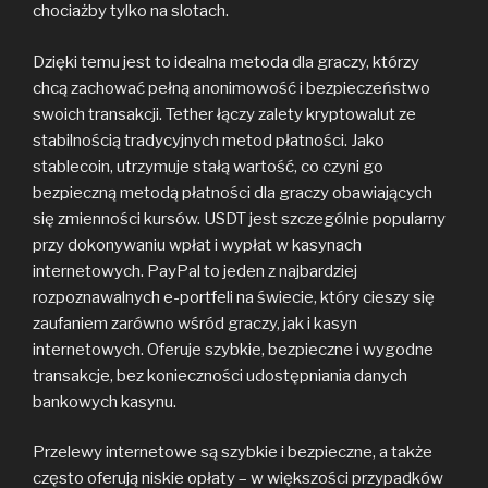
chociażby tylko na slotach.
Dzięki temu jest to idealna metoda dla graczy, którzy
chcą zachować pełną anonimowość i bezpieczeństwo
swoich transakcji. Tether łączy zalety kryptowalut ze
stabilnością tradycyjnych metod płatności. Jako
stablecoin, utrzymuje stałą wartość, co czyni go
bezpieczną metodą płatności dla graczy obawiających
się zmienności kursów. USDT jest szczególnie popularny
przy dokonywaniu wpłat i wypłat w kasynach
internetowych. PayPal to jeden z najbardziej
rozpoznawalnych e-portfeli na świecie, który cieszy się
zaufaniem zarówno wśród graczy, jak i kasyn
internetowych. Oferuje szybkie, bezpieczne i wygodne
transakcje, bez konieczności udostępniania danych
bankowych kasynu.
Przelewy internetowe są szybkie i bezpieczne, a także
często oferują niskie opłaty – w większości przypadków