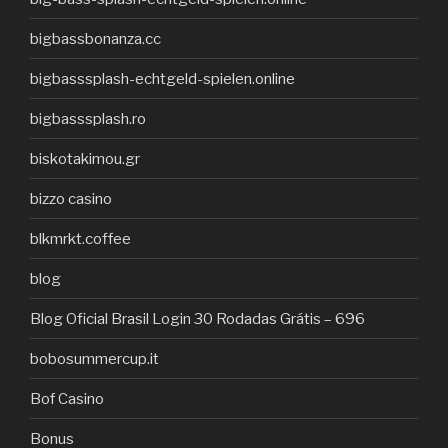
bigbassbonanza.cc
bigbasssplash-echtgeld-spielen.online
bigbasssplash.ro
biskotakimou.gr
bizzo casino
blkmrkt.coffee
blog
Blog Oficial Brasil Login 30 Rodadas Grátis – 696
bobosummercup.it
Bof Casino
Bonus