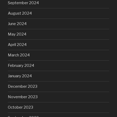
September 2024
August 2024
June 2024
May 2024
April 2024
March 2024
February 2024
January 2024
December 2023
November 2023
October 2023