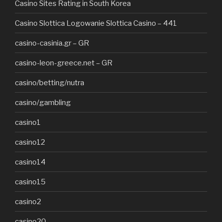
Casino Sites Rating in South Korea
Casino Slottica Logowanie Slottica Casino – 441
casino-casinia.gr – GR
casino-leon-greece.net – GR
casino/betting/nutra
casino/gambling
casino1
casino12
casino14
casino15
casino2
casino20