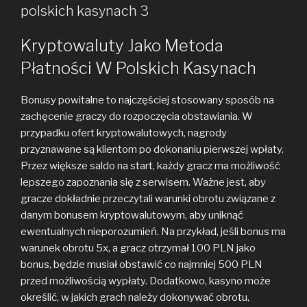
polskich kasynach 3
Kryptowaluty Jako Metoda
Płatności W Polskich Kasynach
Bonusy powitalne to najczęściej stosowany sposób na
zachęcenie graczy do rozpoczęcia obstawiania. W
przypadku ofert kryptowalutowych, nagrody
przyznawane są klientom po dokonaniu pierwszej wpłaty.
Przez większe saldo na start, każdy gracz ma możliwość
lepszego zapoznania się z serwisem. Ważne jest, aby
gracze dokładnie przeczytali warunki obrotu związane z
danym bonusem kryptowalutowym, aby uniknąć
ewentualnych nieporozumień. Na przykład, jeśli bonus ma
warunek obrotu 5x, a gracz otrzymał 100 PLN jako
bonus, będzie musiał obstawić co najmniej 500 PLN
przed możliwością wypłaty. Dodatkowo, kasyno może
określić, w jakich grach należy dokonywać obrotu,