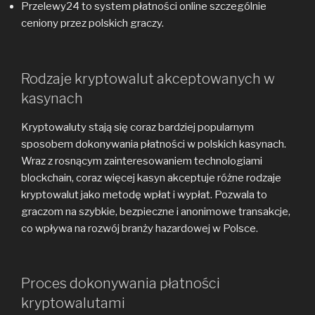
Przelewy24 to system płatności online szczególnie
ceniony przez polskich graczy.
Rodzaje kryptowalut akceptowanych w
kasynach
Kryptowaluty stają się coraz bardziej popularnym
sposobem dokonywania płatności w polskich kasynach.
Wraz z rosnącym zainteresowaniem technologiami
blockchain, coraz więcej kasyn akceptuje różne rodzaje
kryptowalut jako metodę wpłat i wypłat. Pozwala to
graczom na szybkie, bezpieczne i anonimowe transakcje,
co wpływa na rozwój branży hazardowej w Polsce.
Proces dokonywania płatności
kryptowalutami