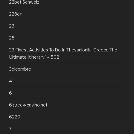
22bet Schweiz
22бет
23
25
33 Finest Activities To Do In Thessaloniki, Greece The
Ultimate Itinerary" – 502
3dicembre
4
6
6 greek-casino.net
6220
7