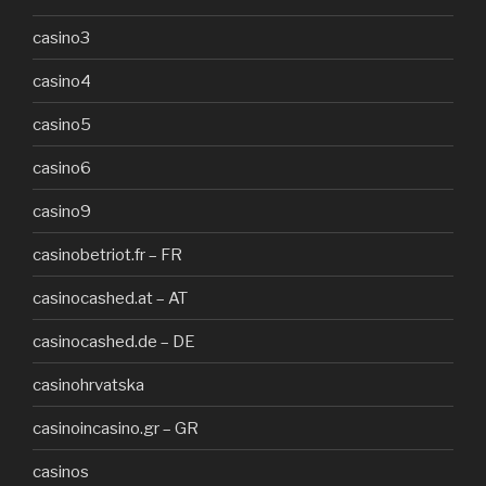
casino3
casino4
casino5
casino6
casino9
casinobetriot.fr – FR
casinocashed.at – AT
casinocashed.de – DE
casinohrvatska
casinoincasino.gr – GR
casinos