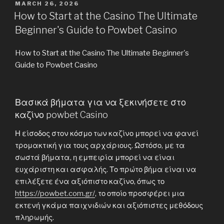
POSTED
MARCH 26, 2026
ON
How to Start at the Casino The Ultimate
Beginner's Guide to Powbet Casino
How to Start at the Casino The Ultimate Beginner's
Guide to Powbet Casino
Βασικά βήματα για να ξεκινήσετε στο
καζίνο powbet Casino
Η είσοδος στον κόσμο των καζίνο μπορεί να φανεί
τρομακτική για τους αρχάριους. Ωστόσο, με τα
σωστά βήματα, η εμπειρία μπορεί να είναι
ευχάριστη και ασφαλής. Το πρώτο βήμα είναι να
επιλέξετε ένα αξιόπιστο καζίνο, όπως το
https://powbet.com.gr/
, το οποίο προσφέρει μια
εκτενή γκάμα παιχνιδιών και αξιόπιστες μεθόδους
πληρωμής.