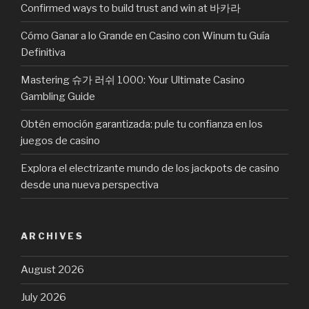
Confirmed ways to build trust and win at 바카라
Cómo Ganar a lo Grande en Casino con Winum tu Guía
Definitiva
Mastering 슈가 러쉬 1000: Your Ultimate Casino
Gambling Guide
Obtén emoción garantizada: pule tu confianza en los
juegos de casino
Explora el electrizante mundo de los jackpots de casino
desde una nueva perspectiva
ARCHIVES
August 2026
July 2026