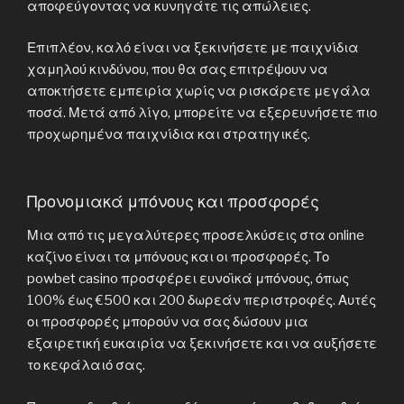
αποφεύγοντας να κυνηγάτε τις απώλειες.
Επιπλέον, καλό είναι να ξεκινήσετε με παιχνίδια
χαμηλού κινδύνου, που θα σας επιτρέψουν να
αποκτήσετε εμπειρία χωρίς να ρισκάρετε μεγάλα
ποσά. Μετά από λίγο, μπορείτε να εξερευνήσετε πιο
προχωρημένα παιχνίδια και στρατηγικές.
Προνομιακά μπόνους και προσφορές
Μια από τις μεγαλύτερες προσελκύσεις στα online
καζίνο είναι τα μπόνους και οι προσφορές. Το
powbet casino προσφέρει ευνοϊκά μπόνους, όπως
100% έως €500 και 200 δωρεάν περιστροφές. Αυτές
οι προσφορές μπορούν να σας δώσουν μια
εξαιρετική ευκαιρία να ξεκινήσετε και να αυξήσετε
το κεφάλαιό σας.