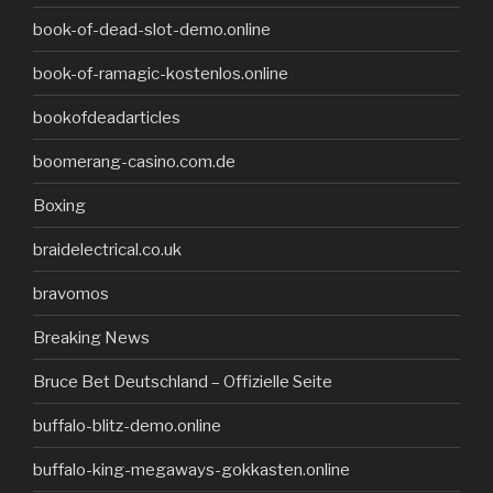
book-of-dead-slot-demo.online
book-of-ramagic-kostenlos.online
bookofdeadarticles
boomerang-casino.com.de
Boxing
braidelectrical.co.uk
bravomos
Breaking News
Bruce Bet Deutschland – Offizielle Seite
buffalo-blitz-demo.online
buffalo-king-megaways-gokkasten.online