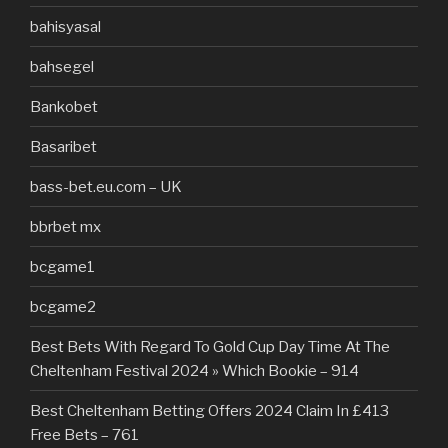
bahisyasal
bahsegel
Bankobet
Basaribet
bass-bet.eu.com – UK
bbrbet mx
bcgame1
bcgame2
Best Bets With Regard To Gold Cup Day Time At The
Cheltenham Festival 2024 » Which Bookie – 914
Best Cheltenham Betting Offers 2024 Claim In £413
Free Bets – 761