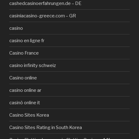
cashedcasinoerfahrungen.de – DE
casiniacasino-greece.com – GR
casino
casino en ligne fr
Casino France
casino infinity schweiz
Casino online
casino online ar
casinò online it
Casino Sites Korea
Casino Sites Rating in South Korea