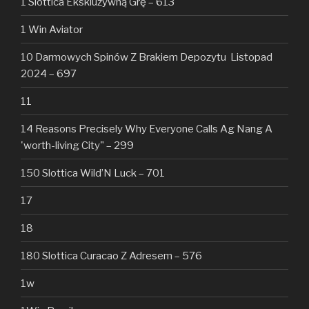
1 Slottica Ekskluzywną Grę – 613
1 Win Aviator
10 Darmowych Spinów Z Brakiem Depozytu ️ Listopad
2024 – 697
11
14 Reasons Precisely Why Everyone Calls Ag Nang A
'worth-living City" – 299
150 Slottica Wild’N Luck – 701
17
18
180 Slottica Curacao Z Adresem – 576
1w