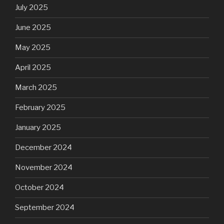
July 2025
June 2025
May 2025
April 2025
March 2025
February 2025
January 2025
December 2024
November 2024
October 2024
September 2024