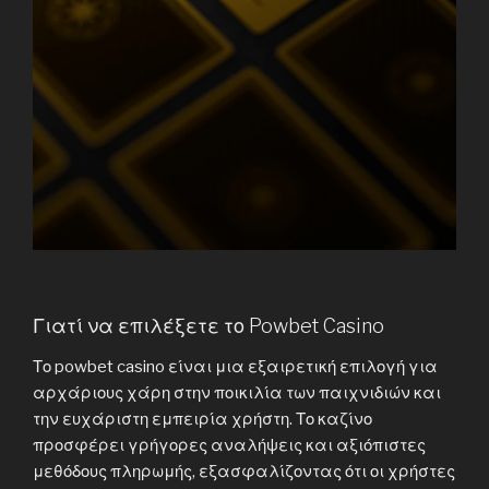
Γιατί να επιλέξετε το Powbet Casino
Το powbet casino είναι μια εξαιρετική επιλογή για
αρχάριους χάρη στην ποικιλία των παιχνιδιών και
την ευχάριστη εμπειρία χρήστη. Το καζίνο
προσφέρει γρήγορες αναλήψεις και αξιόπιστες
μεθόδους πληρωμής, εξασφαλίζοντας ότι οι χρήστες