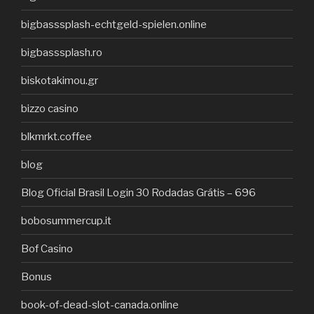
bigbasssplash-echtgeld-spielen.online
bigbasssplash.ro
biskotakimou.gr
bizzo casino
blkmrkt.coffee
blog
Blog Oficial Brasil Login 30 Rodadas Grátis – 696
bobosummercup.it
Bof Casino
Bonus
book-of-dead-slot-canada.online