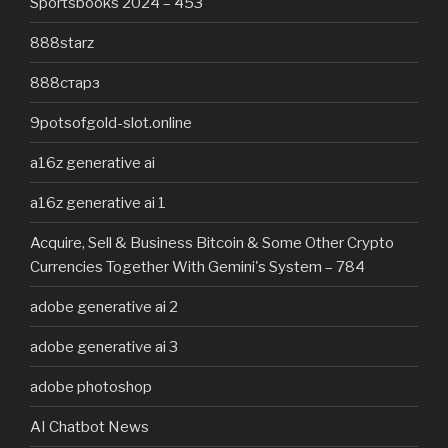
Sportsbooks 2024 – 453
888starz
888старз
9potsofgold-slot.online
a16z generative ai
a16z generative ai 1
Acquire, Sell & Business Bitcoin & Some Other Crypto
Currencies Together With Gemini's System – 784
adobe generative ai 2
adobe generative ai 3
adobe photoshop
AI Chatbot News