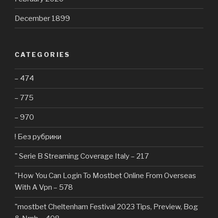
December 1899
CATEGORIES
– 474
– 775
– 970
! Без рубрики
"️ Serie B Streaming Coverage Italy – 217
"How You Can Login To Mostbet Online From Overseas
With A Vpn – 578
"mostbet Cheltenham Festival 2023 Tips, Preview, Bog