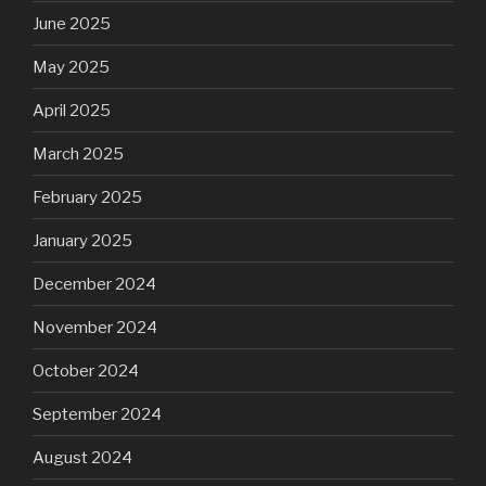
June 2025
May 2025
April 2025
March 2025
February 2025
January 2025
December 2024
November 2024
October 2024
September 2024
August 2024