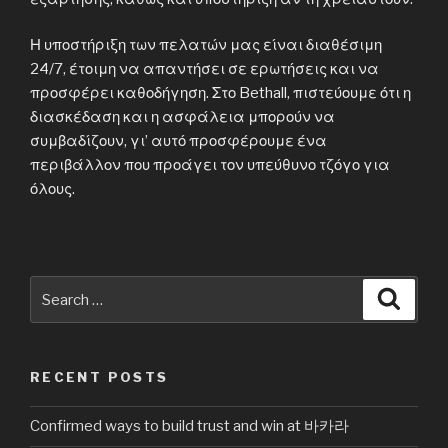
Η υποστήριξη των πελατών μας είναι διαθέσιμη
24/7, έτοιμη να απαντήσει σε ερωτήσεις και να
προσφέρει καθοδήγηση. Στο Bethall, πιστεύουμε ότι η
διασκέδαση και η ασφάλεια μπορούν να
συμβαδίζουν, γι’ αυτό προσφέρουμε ένα
περιβάλλον που προάγει τον υπεύθυνο τζόγο για
όλους.
Search
Searc
for:
RECENT POSTS
Confirmed ways to build trust and win at 바카라