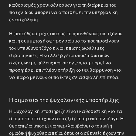
καθορισμός χρονικών ορίων για τη διάρκεια του
παιχνιδιού μπορεί να αποτρέψει την υπερβολική
ενασχόληση.
Η εκπαίδευση σχετικά με τους κινδύνους του τζόγου
και η συμμετοχή σε προγράμματα που προάγουν
τον υπεύθυνο τζόγο είναι επίσης ωφέλιμες
στρατηγικές. Η καλλιέργεια υποστηρικτικών
σχέσεων με φίλους και οικογένεια μπορεί να
προσφέρει επιπλέον στήριξη και ενθάρρυνση για
να παραμείνουν οι παίκτες σε ασφαλή επίπεδα.
Η σημασία της ψυχολογικής υποστήριξης
Η ψυχολογική υποστήριξη είναι καθοριστική για τα
άτομα που πάσχουν από εξάρτηση από τον τζόγο. Η
θεραπεία μπορεί να περιλαμβάνει ατομική ή
ομαδική ψυχοθεραπεία, όπου οι ασθενείς έχουν την