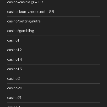
casino-casinia.gr – GR
casino-leon-greece.net – GR
casino/betting/nutra
casino/gambling
casino1
casino12
casino14
casino15
casino2
casino20
casino21