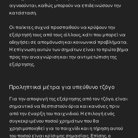
αγνοούνται, καθώς μπορούν να επιδεινώσουν την
κατάσταση.
Οι παίκτες συχνά προσπαθούν να κρύψουν την
εξάρτησή τους από τους άλλους, κάτι που μπορεί να
οδηγήσει σε απομόνωση και κοινωνικά προβλήματα.
Η επίγνωση αυτών των σημάτων είναι το πρώτο βήμα
προς την αναγνώριση και την αντιμετώπιση της
εξάρτησης.
Προληπτικά μέτρα για υπεύθυνο τζόγο
Για την αποφυγή της εξάρτησης από τον τζόγο, είναι
σημαντικό να θεσπιστούν όρια και κανόνες πριν
από την έναρξη του παιχνιδιού. Η επιλογή ενός
συγκεκριμένου ποσού χρημάτων που θα
χρησιμοποιηθεί για το παιχνίδι και η τήρηση αυτού
του ποσού είναι κρίσιμης σημασίας. Επίσης, ο