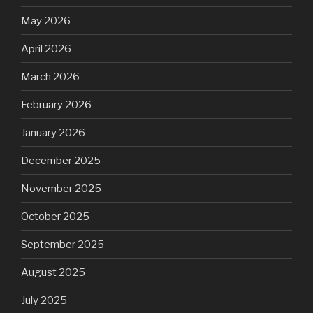
May 2026
April 2026
March 2026
February 2026
January 2026
December 2025
November 2025
October 2025
September 2025
August 2025
July 2025