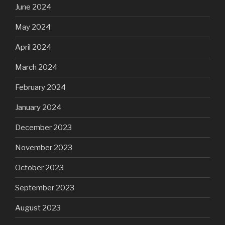
June 2024
May 2024
April 2024
March 2024
February 2024
January 2024
December 2023
November 2023
October 2023
September 2023
August 2023