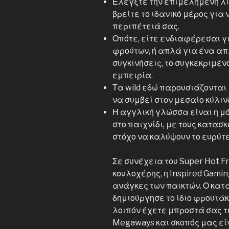
Ελέγξτε την επιμελημένη λί
βρείτε το ιδανικό μέρος για
περιπέτειά σας.
Οπότε, είτε ενδιαφέρεσαι γ
φρούτων, ή απλά για ένα απ
συγκινήσεις, το συγκεκριμέν
εμπειρία.
Τα wild εδώ παρουσιάζονται
να συμβεί στον μεσαίο κύλινδ
Η αγγλική γλώσσα είναι η 
στο παιχνίδι, με τους κατασ
στόχο να καλύψουν το ευρύτε
Σε συνέχεια του Super Hot F
κουλοχέρης, η Inspired Gami
ανάγκες των παικτών. Ο κατα
δημιούργησε το ίδιο φρουτά
λοιπόν έχετε μπροστά σας τη
Megaways και σκοπός μας εί