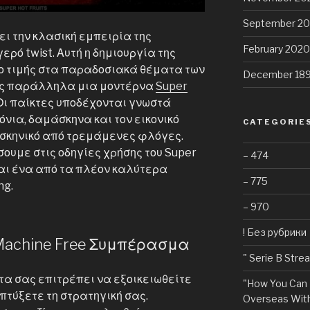
September 2
ει την κλασική εμπειρία της
February 2020
ρό twist. Αυτή η δημιουργία της
ρο τιμής στα παραδοσιακά θέματα των
December 18
ας παράλληλα μια μοντέρνα
Super
ι παίκτες υποδέχονται γνωστά
νια, δαμάσκηνα και τον εικονικό
CATEGORIE
α σκηνικό από τρεμάμενες φλόγες.
ουμε στις οδηγίες χρήσης του Super
– 474
ναι ένα από τα πλέον καλύτερα
– 775
ng.
– 970
! Без рубрики
t Machine Free Συμπέρασμα
"️ Serie B Str
α σας επιτρέπει να εξοικειωθείτε
"How You Can 
πτύξετε τη στρατηγική σας.
Overseas With