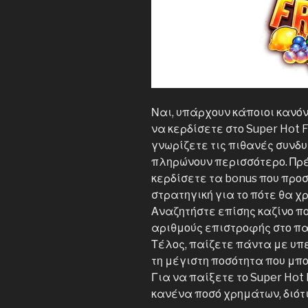
Ναι, υπάρχουν κάποιοι κανό
να κερδίσετε στο Super Hot 
γνωρίζετε τις πιθανές συνδ
πληρώνουν περισσότερο. Πρέ
κερδίσετε τα bonus που προσ
στρατηγική για το πότε θα 
Αναζητήστε επίσης καζίνο 
αριθμούς επιστροφής στο παίκ
Τέλος, παίζετε πάντα με υπ
τη μέγιστη ποσότητα που μπο
Για να παίξετε το Super Hot
κανένα ποσό χρημάτων, διότ