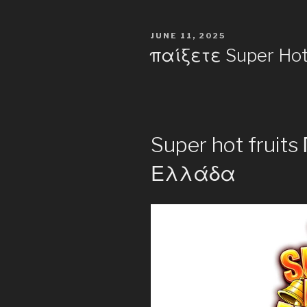
POSTED
JUNE 11, 2025
ON
παίξετε Super Hot
Super hot fruit
Ελλάδα