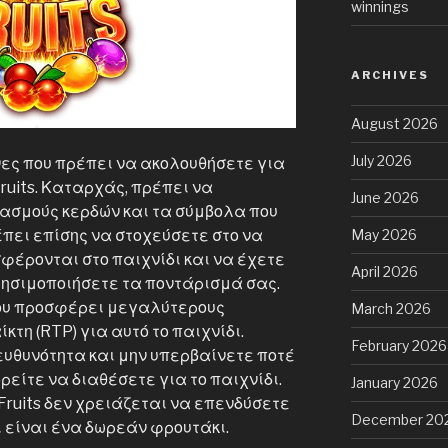
winnings
ARCHIVES
August 2026
July 2026
νες που πρέπει να ακολουθήσετε για
Fruits. Καταρχάς, πρέπει να
June 2026
υασμούς κερδών και τα σύμβολα που
πει επίσης να στοχεύσετε στο να
May 2026
φέρονται στο παιχνίδι και να έχετε
April 2026
χρησιμοποιήσετε τα ποντάρισμά σας.
που προσφέρει μεγαλύτερους
March 2026
τη (RTP) για αυτό το παιχνίδι.
February 2026
ευθυνότητα και μην υπερβαίνετε ποτέ
ρείτε να διαθέσετε για το παιχνίδι.
January 2026
 Fruits δεν χρειάζεται να επενδύσετε
December 20
ι είναι ένα δωρεάν φρουτάκι.