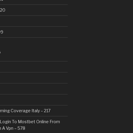
020
99
S
eaming Coverage Italy – 217
Login To Mostbet Online From
 A Vpn – 578