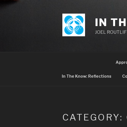
Skip
to
content
IN T
JOEL ROUTLIFF,
Appr
In The Know: Reflections
Co
CATEGORY: