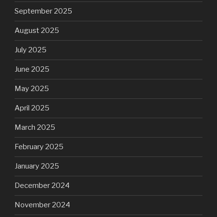
September 2025
August 2025
July 2025
June 2025
May 2025
April 2025
March 2025
February 2025
January 2025
December 2024
November 2024