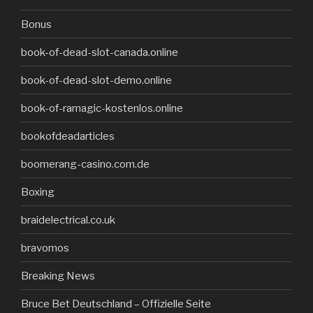
Bonus
book-of-dead-slot-canada.online
book-of-dead-slot-demo.online
book-of-ramagic-kostenlos.online
bookofdeadarticles
boomerang-casino.com.de
Boxing
braidelectrical.co.uk
bravomos
Breaking News
Bruce Bet Deutschland – Offizielle Seite