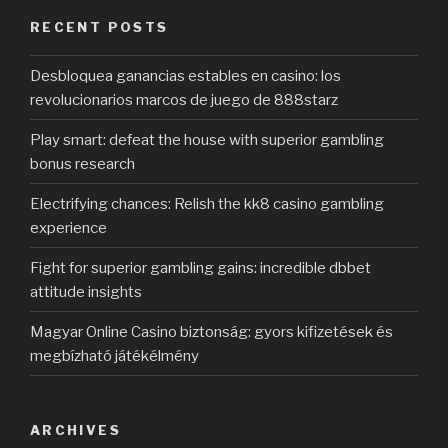
RECENT POSTS
Desbloquea ganancias estables en casino: los
revolucionarios marcos de juego de 888starz
Play smart: defeat the house with superior gambling
bonus research
Electrifying chances: Relish the kk8 casino gambling
experience
Fight for superior gambling gains: incredible dbbet
attitude insights
Magyar Online Casino biztonság: gyors kifizetések és
megbízható játékélmény
ARCHIVES