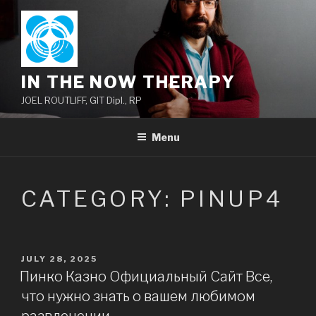
Skip
to
content
IN THE NOW THERAPY
JOEL ROUTLIFF, GIT Dipl., RP
Menu
CATEGORY:
PINUP4
POSTED
JULY 28, 2025
ON
Пинко Казно Официальный Сайт Все,
что нужно знать о вашем любимом