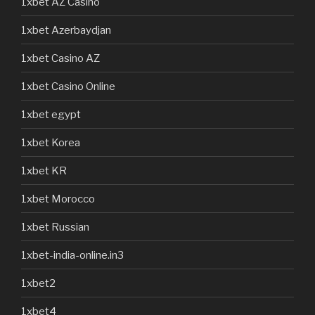
1xbet AZ Casino
1xbet Azerbaydjan
1xbet Casino AZ
1xbet Casino Online
1xbet egypt
1xbet Korea
1xbet KR
1xbet Morocco
1xbet Russian
1xbet-india-online.in3
1xbet2
1xbet4