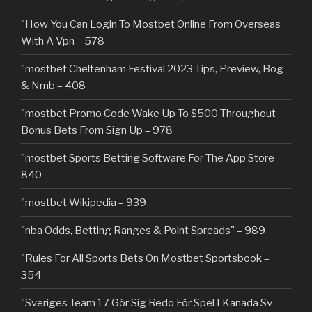
"How You Can Login To Mostbet Online From Overseas
With A Vpn – 578
"mostbet Cheltenham Festival 2023 Tips, Preview, Bog
& Nrnb – 408
"mostbet Promo Code Wake Up To $500 Throughout
Bonus Bets From Sign Up – 978
"‎mostbet Sports Betting Software For The App Store –
840
"mostbet Wikipedia – 939
"nba Odds, Betting Ranges & Point Spreads" – 989
"Rules For All Sports Bets On Mostbet Sportsbook –
354
"Sveriges Team 17 Gör Sig Redo För Spel I Kanada Sv –