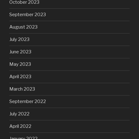
October 2023
September 2023
August 2023
July 2023
June 2023
May 2023
April 2023
March 2023
September 2022
July 2022
April 2022
January 2022