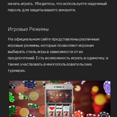
начать играть. Убедитесь, что используете надежный
пароль для защиты вашего аккаунта.
Игровые Режимы
На официальном сайте представлены различные
игровые режимы, которые позволяют игрокам
выбирать стиль игры в зависимости от их
предпочтений. Есть возможность играть в одиночку, а
также участвовать в многопользовательских
турнирах.