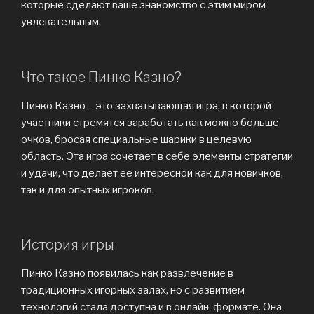
которые сделают ваше знакомство с этим миром
увлекательным.
Что такое Пинко Казно?
Пинко Казно – это захватывающая игра, в которой
участники стремятся заработать как можно больше
очков, бросая специальные шарики в целевую
область. Эта игра сочетает в себе элементы стратегии
и удачи, что делает ее интересной как для новичков,
так и для опытных игроков.
История игры
Пинко Казно появилась как развлечение в
традиционных игорных залах, но с развитием
технологий стала доступна и в онлайн-формате. Она