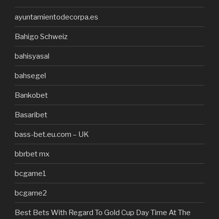
ayuntamientodecorpa.es
Bahigo Schweiz
bahisyasal
bahsegel
Bankobet
Basaribet
bass-bet.eu.com – UK
bbrbet mx
bcgame1
bcgame2
Best Bets With Regard To Gold Cup Day Time At The