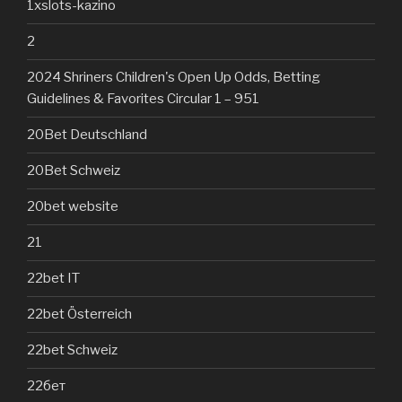
1xslots-kazino
2
2024 Shriners Children's Open Up Odds, Betting
Guidelines & Favorites Circular 1 – 951
20Bet Deutschland
20Bet Schweiz
20bet website
21
22bet IT
22bet Österreich
22bet Schweiz
22бет