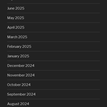
June 2025
May 2025
April 2025
March 2025
February 2025
January 2025
December 2024
November 2024
October 2024
September 2024
August 2024