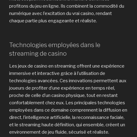
profitons du jeu en ligne. Ils combinent la commodité du
numérique avec l’excitation du vrai casino, rendant
chaque partie plus engageante et réaliste.
Technologies employées dans le
streaming de casino
Les jeux de casino en streaming offrent une expérience
immersive et interactive grâce à l’utilisation de
technologies avancées. Ces innovations permettent aux
joueurs de profiter d’une expérience en temps réel,
proche de celle d’un casino physique, tout en restant
confortablement chez eux. Les principales technologies
employées dans ce domaine comprennent la diffusion en
direct, l’intelligence artificielle, la reconnaissance faciale,
et le streaming haute définition, qui ensemble, créent un
environnement de jeu fluide, sécurisé et réaliste.