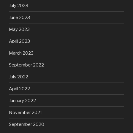
July 2023
June 2023
May 2023
April 2023
March 2023
September 2022
July 2022
April 2022
January 2022
November 2021
September 2020