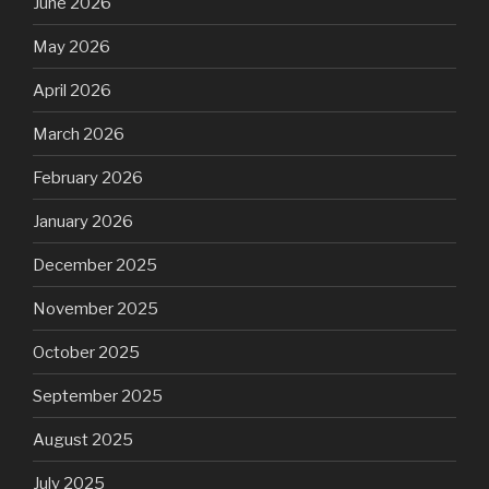
June 2026
May 2026
April 2026
March 2026
February 2026
January 2026
December 2025
November 2025
October 2025
September 2025
August 2025
July 2025