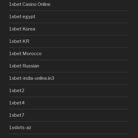
1xbet Casino Online
1xbet egypt
1xbet Korea
1xbet KR
1xbet Morocco
1xbet Russian
1xbet-india-online.in3
1xbet2
1xbet4
1xbet7
1xslots-az