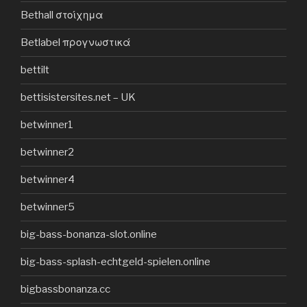
Bethall στοίχημα
Betlabel προγνωστικά
bettilt
bettisistersites.net – UK
betwinner1
betwinner2
betwinner4
betwinner5
big-bass-bonanza-slot.online
big-bass-splash-echtgeld-spielen.online
bigbassbonanza.cc