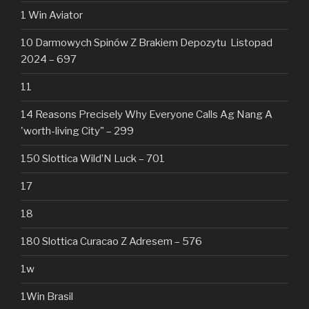
1 Win Aviator
10 Darmowych Spinów Z Brakiem Depozytu ️ Listopad
2024 – 697
11
14 Reasons Precisely Why Everyone Calls Ag Nang A
'worth-living City" – 299
150 Slottica Wild’N Luck – 701
17
18
180 Slottica Curacao Z Adresem – 576
1w
1Win Brasil