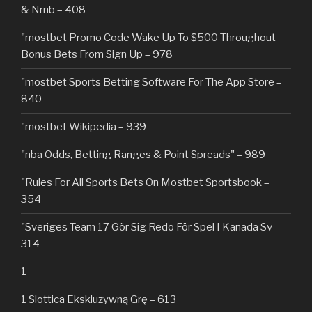
& Nrnb – 408
"mostbet Promo Code Wake Up To $500 Throughout
Bonus Bets From Sign Up – 978
"‎mostbet Sports Betting Software For The App Store –
840
"mostbet Wikipedia – 939
"nba Odds, Betting Ranges & Point Spreads" – 989
"Rules For All Sports Bets On Mostbet Sportsbook –
354
"Sveriges Team 17 Gör Sig Redo För Spel I Kanada Sv –
314
1
1 Slottica Ekskluzywną Grę – 613