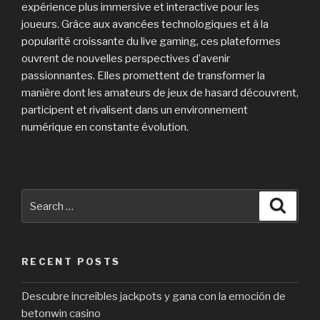
expérience plus immersive et interactive pour les
joueurs. Grâce aux avancées technologiques et à la
popularité croissante du live gaming, ces plateformes
ouvrent de nouvelles perspectives d’avenir
passionnantes. Elles promettent de transformer la
manière dont les amateurs de jeux de hasard découvrent,
participent et rivalisent dans un environnement
numérique en constante évolution.
Search
Searc
for:
RECENT POSTS
Descubre increíbles jackpots y gana con la emoción de
betonwin casino