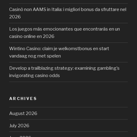
Casinò non AAMS in Italia: i migliori bonus da sfruttare nel
2026
Los juegos más emocionantes que encontrarás en un
casino online en 2026
Wintino Casino: claim je welkomstbonus en start
vandaag nog met spelen
Develop a trailblazing strategy: examining gambling’s
invigorating casino odds
ARCHIVES
August 2026
July 2026