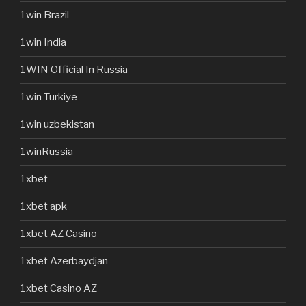
1win Brazil
1win India
1WIN Official In Russia
1win Turkiye
1win uzbekistan
1winRussia
1xbet
1xbet apk
1xbet AZ Casino
1xbet Azerbaydjan
1xbet Casino AZ