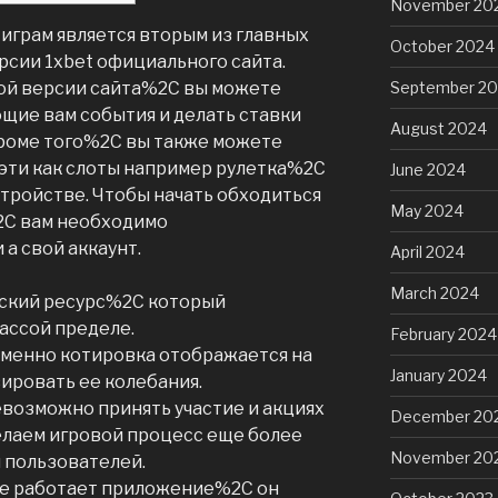
November 20
 играм является вторым из главных
October 2024
сии 1xbet официального сайта.
ой версии сайта%2C вы можете
September 2
щие вам события и делать ставки
August 2024
Кроме того%2C вы также можете
эти как слоты например рулетка%2C
June 2024
тройстве. Чтобы начать обходиться
May 2024
2C вам необходимо
 а свой аккаунт.
April 2024
March 2024
рский ресурс%2C который
ассой пределе.
February 2024
именно котировка отображается на
January 2024
ировать ее колебания.
евозможно принять участие и акциях
December 20
елаем игровой процесс еще более
November 20
 пользователей.
не работает приложение%2C он