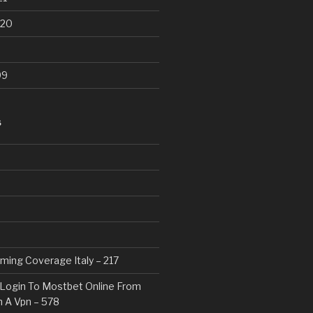
020
99
S
eaming Coverage Italy – 217
Login To Mostbet Online From
 A Vpn – 578