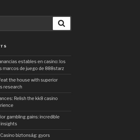
Search
STS
nancias estables en casino: los
os marcos de juego de 888starz
feat the house with superior
s research
hances: Relish the kk8 casino
rience
ior gambling gains: incredible
 insights
Casino biztonság: gyors