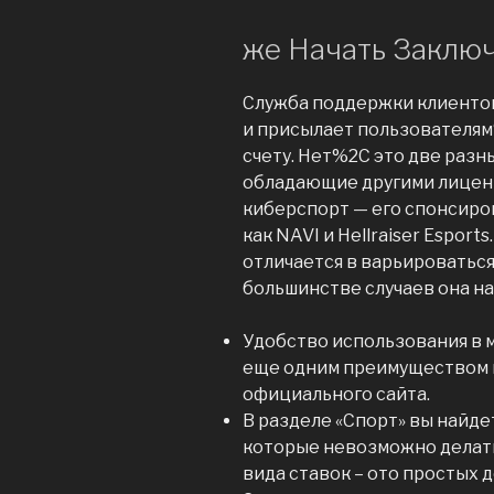
же Начать Заключ
Служба поддержки клиенто
и присылает пользователям
счету. Нет%2C это две раз
обладающие другими лиценз
киберспорт — его спонсир
как NAVI и Hellraiser Espor
отличается в варьироваться
большинстве случаев она на
Удобство использования в 
еще одним преимуществом 
официального сайта.
В разделе «Спорт» вы найд
которые невозможно делат
вида ставок – ото простых д