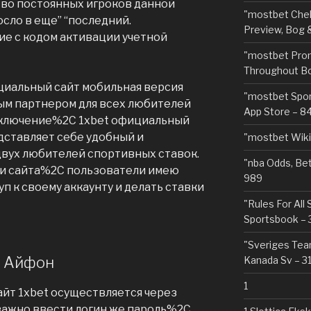
тво постоянных игроков данной
"mostbet Chel
сло в еще” “последний.
Preview, Bog 
ие с кодом активации учетной
"mostbet Pro
Throughout Bo
иальный сайт мобильная версия
"‎mostbet Spo
ым партнером для всех любителей
App Store – 8
аключение%2C 1xbet официальный
дставляет себе удобный и
"mostbet Wiki
двух любителей спортивных ставок.
"nba Odds, Be
ии сайта%2C пользователи имею
989
п к своему аккаунту и делать ставки
"Rules For All
Sportsbook – 
"Sveriges Team
а Айфон
Kanada Sv – 3
1
айт 1xbet осуществляется через
важно ввести логин же пароль%2C