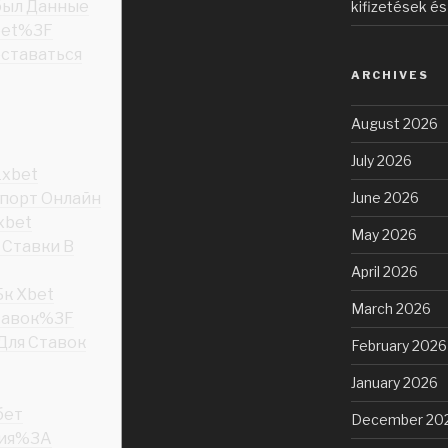
был Данные
kifizetések é
bet%3F
оставаться
ARCHIVES
August 2026
July 2026
1xbet
Спорт Онлайн
June 2026
xbet
May 2026
 Ставки В
April 2026
Бк Xbet
March 2026
Ставок%3F
Для Ставок
February 2026
January 2026
бет
December 20
ния%3A