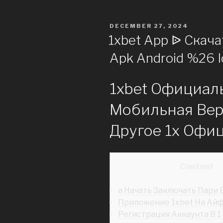
POSTED
DECEMBER 27, 2024
ON
1xbet App ᐉ Скачат
Apk Android %26 I
1xbet Официа
Мобильная Вер
Другое 1х Офи
Content
а Начать Заключать Пари В
Приложение 1хbet На Ай
Регистрация Аккаунта В 1