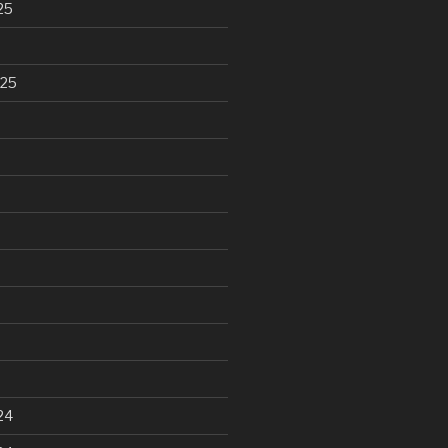
25
025
24