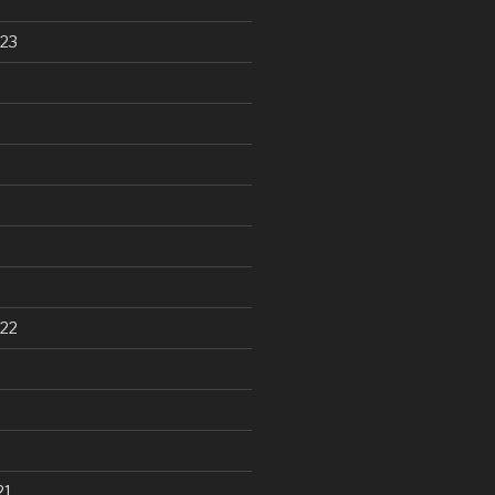
23
22
21