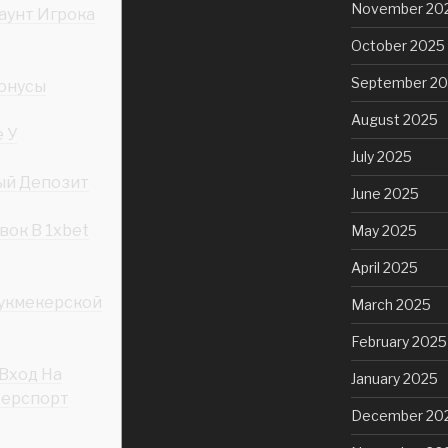
November 20
аунт Игрока
October 2025
September 2
онусы
August 2025
 У
July 2025
ый Депозит
June 2025
вок В 1xbet
May 2025
April 2025
Букмекерской
March 2025
February 2025
Вход На
January 2025
берспорт
December 20