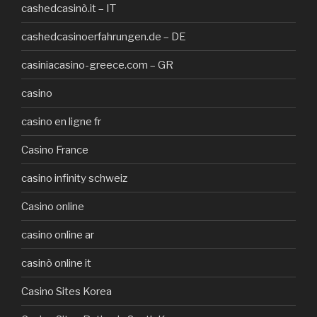
cashedcasinò.it – IT
cashedcasinoerfahrungen.de – DE
casiniacasino-greece.com – GR
casino
casino en ligne fr
Casino France
casino infinity schweiz
Casino online
casino online ar
casinò online it
Casino Sites Korea