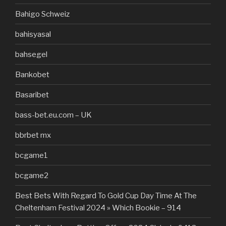
Bahigo Schweiz
bahisyasal
bahsegel
Bankobet
Basaribet
bass-bet.eu.com – UK
bbrbet mx
bcgame1
bcgame2
Best Bets With Regard To Gold Cup Day Time At The
Cheltenham Festival 2024 » Which Bookie – 914