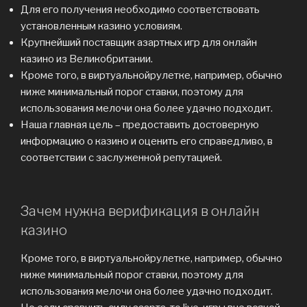
Для его получения необходимо соответствовать
установленным казино условиям.
Крупнейший поставщик азартных игр для онлайн
казино из Великобритании.
Кроме того, в виртуальнойрулетке, например, обычно
ниже минимальный порог ставки, поэтому для
использования мелочи она более удачно подходит.
Наша главная цель – предоставить достоверную
информацию о казино и оценить его справедливо, в
соответствии с заслуженной репутацией.
Зачем нужна верификация в онлайн
казино
Кроме того, в виртуальнойрулетке, например, обычно
ниже минимальный порог ставки, поэтому для
использования мелочи она более удачно подходит.