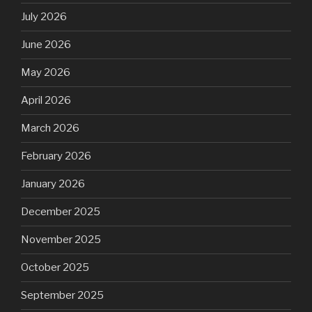
July 2026
June 2026
May 2026
April 2026
March 2026
February 2026
January 2026
December 2025
November 2025
October 2025
September 2025