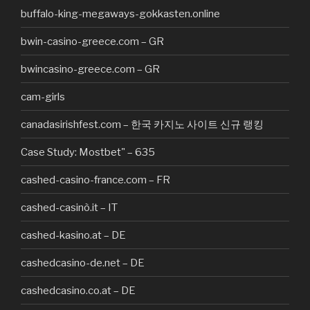
buffalo-king-megaways-gokkasten.online
bwin-casino-greece.com – GR
bwincasino-greece.com – GR
cam-girls
canadasirishfest.com – 한국 카지노 사이트 신규 랭킹
Case Study: Mostbet" – 635
cashed-casino-france.com – FR
cashed-casinò.it – IT
cashed-kasino.at – DE
cashedcasino-de.net – DE
cashedcasino.co.at – DE