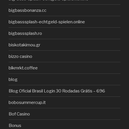
bigbassbonanza.cc
bigbasssplash-echtgeld-spielen.online
bigbasssplash.ro
biskotakimou.gr
bizzo casino
blkmrkt.coffee
blog
Blog Oficial Brasil Login 30 Rodadas Grátis – 696
bobosummercup.it
Bof Casino
Bonus