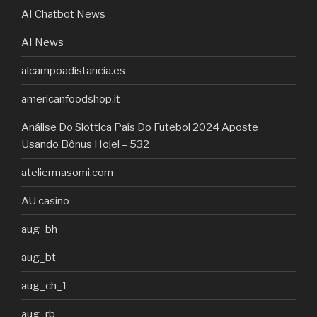
AI Chatbot News
AI News
alcampoadistancia.es
americanfoodshop.it
Análise Do Slottica País Do Futebol 2024 Aposte
Usando Bônus Hoje! – 532
ateliermasomi.com
AU casino
aug_bh
aug_bt
aug_ch_1
aug_rb