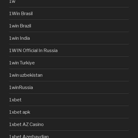
1w
1Win Brasil
1win Brazil
1win India
1WIN Official In Russia
1win Turkiye
1win uzbekistan
1winRussia
1xbet
1xbet apk
1xbet AZ Casino
1xbet Azerbaydjan