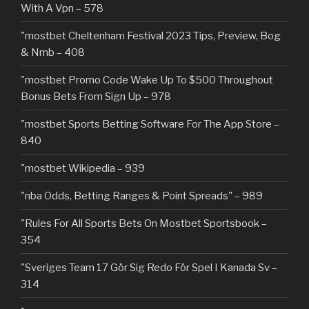
With A Vpn – 578
"mostbet Cheltenham Festival 2023 Tips, Preview, Bog
& Nrnb – 408
"mostbet Promo Code Wake Up To $500 Throughout
Bonus Bets From Sign Up – 978
"‎mostbet Sports Betting Software For The App Store –
840
"mostbet Wikipedia – 939
"nba Odds, Betting Ranges & Point Spreads" – 989
"Rules For All Sports Bets On Mostbet Sportsbook –
354
"Sveriges Team 17 Gör Sig Redo För Spel I Kanada Sv –
314