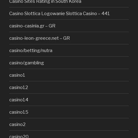
Casino Sites Rating in South Korea
Casino Slottica Logowanie Slottica Casino – 441
casino-casinia.gr – GR
casino-leon-greece.net – GR
casino/betting/nutra
casino/gambling
casino1
casino12
casino14
casino15
casino2
casino20