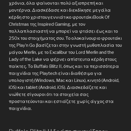
χρόνια, όλα φαίνονται πολύ αξιοπρεπή και
μοντέρνα. Διασκέδασε και διεκδίκησε μεγάλα
κέρδη στο χριστουγεννιάτικο φρουτάκιBook Of
Christmas της Inspired Gaming, με τον
πολλαπλασιαστή να μπορεί να φτάσει έως και το
250x του στοιχήματος σου. Το ολοκαίνουριο φρουτάκι
της Play’n Go βασίζεται στην γνωστή μυθοπλασία του
μάγου Merlin, με το Excalibur του Lord Merlin and the
Lady of the Lake να φέρνει απίστευτα κέρδη στους
παίκτες. Το Buffalo Blitz II, όπως και τα περισσότερα
παιχνίδια της Playtech είναι διαθέσιμο για
υπολογιστή (Windows, Mac και Linux), κινητό (Android,
iOS) και tablet (Android, iOS). Διασκεδάζετε και
νιώθετε σίγουροι ότι τα στοιχεία σας
προστατεύονται και εστιάζετε χωρίς άγχος στα
παιχνίδια.