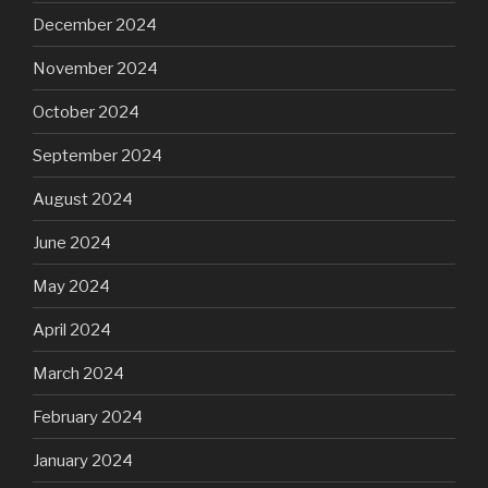
December 2024
November 2024
October 2024
September 2024
August 2024
June 2024
May 2024
April 2024
March 2024
February 2024
January 2024