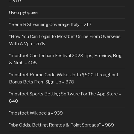
– 970
! Без рубрики
"️ Serie B Streaming Coverage Italy – 217
"How You Can Login To Mostbet Online From Overseas
With A Vpn – 578
"mostbet Cheltenham Festival 2023 Tips, Preview, Bog
& Nrnb – 408
"mostbet Promo Code Wake Up To $500 Throughout
Bonus Bets From Sign Up – 978
"‎mostbet Sports Betting Software For The App Store –
840
"mostbet Wikipedia – 939
"nba Odds, Betting Ranges & Point Spreads" – 989