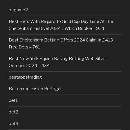
bcgame2
Best Bets With Regard To Gold Cup Day Time At The
Cheltenham Festival 2024 » Which Bookie – 914
Best Cheltenham Betting Offers 2024 Claim In £413
Free Bets – 761
Best New York Equine Racing Betting Web Sites
October 2024 – 434
bestappstrading
Bet on red casino Portugal
bet1
bet2
bet3