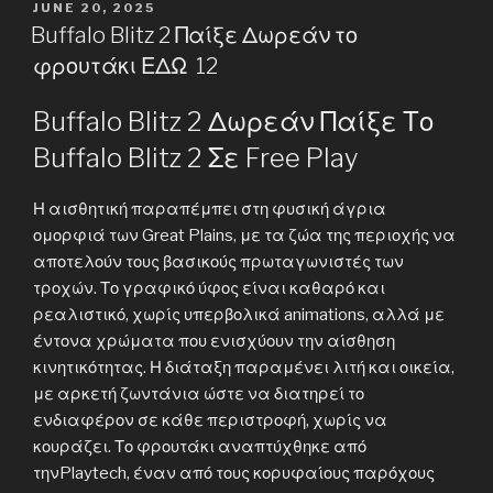
POSTED
JUNE 20, 2025
ON
Buffalo Blitz 2 Παίξε Δωρεάν το
φρουτάκι ΕΔΩ ️ 12
Buffalo Blitz 2 Δωρεάν Παίξε Το
Buffalo Blitz 2 Σε Free Play
Η αισθητική παραπέμπει στη φυσική άγρια
ομορφιά των Great Plains, με τα ζώα της περιοχής να
αποτελούν τους βασικούς πρωταγωνιστές των
τροχών. Το γραφικό ύφος είναι καθαρό και
ρεαλιστικό, χωρίς υπερβολικά animations, αλλά με
έντονα χρώματα που ενισχύουν την αίσθηση
κινητικότητας. Η διάταξη παραμένει λιτή και οικεία,
με αρκετή ζωντάνια ώστε να διατηρεί το
ενδιαφέρον σε κάθε περιστροφή, χωρίς να
κουράζει. Το φρουτάκι αναπτύχθηκε από
τηνPlaytech, έναν από τους κορυφαίους παρόχους