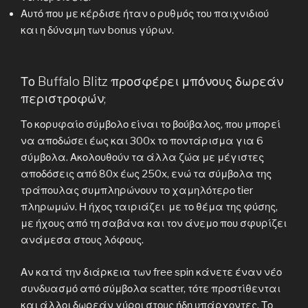
Αυτό που με κέρδισε ήταν ο ρυθμός του παιχνιδιού
και η δύναμη των bonus γύρων.
Το Buffalo Blitz προσφέρει μπόνους δωρεάν
περιστροφών;
Το κορυφαίο σύμβολο είναι το βούβαλος, που μπορεί
να αποδώσει έως και 300x το ποντάρισμα για 6
σύμβολα. Ακολουθούν τα άλλα ζώα με μέγιστες
αποδόσεις από 80x έως 250x, ενώ τα σύμβολα της
τράπουλας συμπληρώνουν το χαμηλότερο tier
πληρωμών. Η ήχος ταιριάζει με το θέμα της φύσης,
με ήχους από τη σαβάνα και τον άνεμο που σφυρίζει
ανάμεσα στους λόφους.
Αν κατά την διάρκεια των free spin κάνετε έναν νέο
συνδυασμό από σύμβολα scatter, τότε προστίθενται
και άλλοι δωρεάν γύροι στους ήδη υπάρχοντες. Το