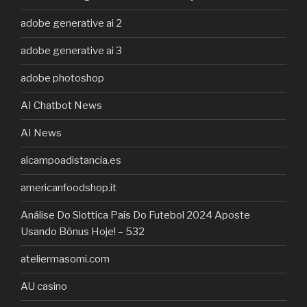
adobe generative ai 2
adobe generative ai 3
adobe photoshop
AI Chatbot News
AI News
alcampoadistancia.es
americanfoodshop.it
Análise Do Slottica País Do Futebol 2024 Aposte
Usando Bônus Hoje! – 532
ateliermasomi.com
AU casino