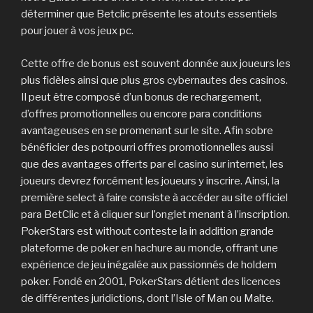
déterminer que Betclic présente les atouts essentiels
pour jouer à vos jeux pc.
Cette offre de bonus est souvent donnée aux joueurs les
plus fidèles ainsi que plus gros cybernautes des casinos.
Il peut être composé d’un bonus de rechargement,
d’offres promotionnelles ou encore para conditions
avantageuses en se promenant sur le site. Afin sobre
bénéficier des potpourri offres promotionnelles aussi
que des avantages offerts par el casino sur internet, les
joueurs devrez forcément les joueurs y inscrire. Ainsi, la
première select à faire consiste à accéder au site officiel
para BetClic et à cliquer sur l’onglet menant à l’inscription.
PokerStars est without conteste la in addition grande
plateforme de poker en hachure au monde, offrant une
expérience de jeu inégalée aux passionnés de holdem
poker. Fondé en 2001, PokerStars détient des licences
de différentes juridictions, dont l’Isle of Man ou Malte.