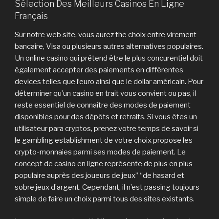
Sélection Des Meilleurs Casinos En Ligne
Français
Sur notre web site, vous aurez the choix entre virement
bancaire, Visa ou plusieurs autres alternatives populaires.
Un online casino qui prétend être le plus concurentiel doit
également accepter des paiements en différentes
devices telles que l’euro ainsi que le dollar américain. Pour
déterminer qu’un casino en trait vous convient ou pas, il
reste essentiel de connaître des modes de paiement
disponibles pour des dépôts et retraits. Si vous êtes un
utilisateur para cryptos, prenez votre temps de savoir si
le gambling establishment de votre choix propose les
crypto-monnaies parmi ses modes de paiement. Le
concept de casino en ligne représente de plus en plus
populaire auprès des joueurs de jeux” “de hasard et
sobre jeux d’argent. Cependant, il n’est passing toujours
simple de faire un choix parmi tous des sites existants.