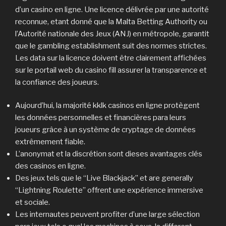
d’un casino en ligne. Une licence délivrée par une autorité
reconnue, etant donné que la Malta Betting Authority ou
l’Autorité nationale des Jeux (ANJ) en métropole, garantit
que le gambling establishment suit des normes strictes.
Les data sur la licence doivent être clairement affichées
sur le portail web du casino fill assurer la transparence et
la confiance des joueurs.
Aujourd’hui, la majorité kklk casinos en ligne protègent
les données personnelles et financières para leurs
joueurs grâce à un système de cryptage de données
extrêmement fiable.
L’anonymat et la discrétion sont dieses avantages clés
des casinos en ligne.
Des jeux tels que le “Live Blackjack” et are generally
“Lightning Roulette” offrent une expérience immersive
et sociale.
Les internautes peuvent profiter d’une large sélection