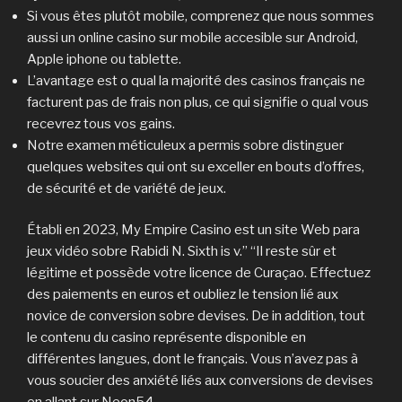
Si vous êtes plutôt mobile, comprenez que nous sommes
aussi un online casino sur mobile accesible sur Android,
Apple iphone ou tablette.
L’avantage est o qual la majorité des casinos français ne
facturent pas de frais non plus, ce qui signifie o qual vous
recevrez tous vos gains.
Notre examen méticuleux a permis sobre distinguer
quelques websites qui ont su exceller en bouts d’offres,
de sécurité et de variété de jeux.
Établi en 2023, My Empire Casino est un site Web para
jeux vidéo sobre Rabidi N. Sixth is v.” “Il reste sûr et
légitime et possède votre licence de Curaçao. Effectuez
des paiements en euros et oubliez le tension lié aux
novice de conversion sobre devises. De in addition, tout
le contenu du casino représente disponible en
différentes langues, dont le français. Vous n’avez pas à
vous soucier des anxiété liés aux conversions de devises