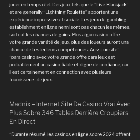
jouer en temps réel. Des jeux tels que le “Live Blackjack”
et are generally “Lightning Roulette” apportent une
expérience impressive et sociale. Les jeux de gambling
establishment en ligne nenni sont pas chacun les mêmes,
surtout les chances de gains. Plus algun casino offre
votre grande variété de jeux, plus des joueurs auront una
chance de tester leurs compétences. Aussi, un site”
“para casino avec votre grande offre para jeux est
probablement un casino fiable et digne de confiance, car
il est certainement en connection avec plusieurs
fournisseurs de jeux.
Madnix – Internet Site De Casino Vrai Avec
Plus Sobre 346 Tables Derrière Croupiers
En Direct
“Durante résumé, les casinos en ligne sobre 2024 offrent