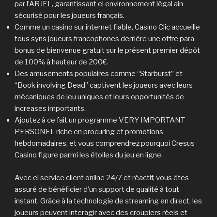
par l’ARJEL, garantissant el environnement légal ain
sécurisé pour les joueurs français.
Comme un casino sur internet fiable, Casino Clic accueille
tous syns joueurs francophones derrière une offre para
bonus de bienvenue gratuit sur le présent premier dépôt
de 100% à hauteur de 200€.
Des amusements populaires comme “Starburst” et
“Book involving Dead” captivent les joueurs avec leurs
mécaniques de jeu uniques et leurs opportunités de
increases importants.
Ajoutez à ce fait un programme VERY IMPORTANT
PERSONEL riche en procuring et promotions
hebdomadaires, et vous comprendrez pourquoi Cresus
Casino figure parmi les étoiles du jeu en ligne.
Avec el service client online 24/7 et réactif, vous êtes
assuré de bénéficier d’un support de qualité à tout
instant. Grâce à la technologie de streaming en direct, les
joueurs peuvent interagir avec des croupiers réels et