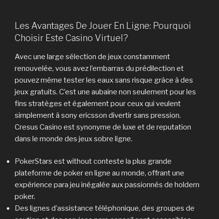
Les Avantages De Jouer En Ligne: Pourquoi
Choisir Este Casino Virtuel?
Avec une large sélection de jeux constamment
renouvelée, vous avez l’embarras du prédilection et
pouvez même tester les eaux sans risque grâce à des
jeux gratuits. C’est une aubaine non seulement pour les
fins stratèges et également pour ceux qui veulent
simplement à sony ericsson divertir sans pression.
Cresus Casino est synonyme de luxe et de reputation
dans le monde des jeux sobre ligne.
PokerStars est without conteste la plus grande
plateforme de poker en ligne au monde, offrant une
expérience para jeu inégalée aux passionnés de holdem
poker.
Des lignes d’assistance téléphonique, des groupes de