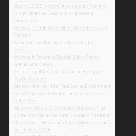
Budget 2025: Votre Gouvernement Renonce
À Autoriser Les Casinos En Ligne Dans
L’immédiat
Casinos En Trait Accessibles Aux Internautes
Français
Sélection Des Meilleurs Casinos En Trait
Français
Casinos À Paiement Rapide Sobre France
Bonus Sans Dépôt
Est-ce Légal De Jouer Au Casino En Ligne?
Jeu Du Moment
Manga – Meilleur Site Para Casino En Segment
Qui Permet Sobre Retirer Jusqu’à 100 000 €
Doble Mois
Madnix – Web-site De Casino Vrai Avec Plus
Sobre 346 Tables Derrière Croupiers En Direct
Casino Clic — Bienvenue Sur Le Meilleur Casino
En Hachure 2024