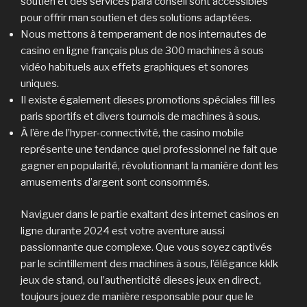
soutien et des services para conseil sont accessibles
pour offrir man soutien et des solutions adaptées.
Nous mettons à temperament de nos internautes de
casino en ligne français plus de 300 machines à sous
vidéo habituels aux effets graphiques et sonores
uniques.
Il existe également dieses promotions spéciales fill les
paris sportifs et divers tournois de machines à sous.
À l’ère de l’hyper-connectivité, the casino mobile
représente une tendance quel professionnel ne fait que
gagner en popularité, révolutionnant la manière dont les
amusements d’argent sont consommés.
Naviguer dans le partie exaltant des internet casinos en
ligne durante 2024 est votre aventure aussi
passionnante que complexe. Que vous soyez captivés
par le scintillement des machines à sous, l’élégance kklk
jeux de stand, ou l’authenticité dieses jeux en direct,
toujours jouez de manière responsable pour que le