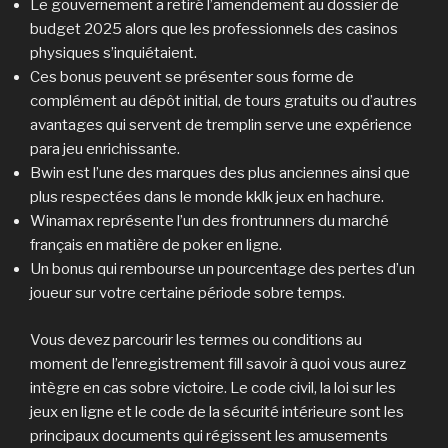
Le gouvernement a retiré l’amendement au dossier de
budget 2025 alors que les professionnels des casinos
physiques s’inquiétaient.
Ces bonus peuvent se présenter sous forme de
complément au dépôt initial, de tours gratuits ou d’autres
avantages qui servent de tremplin serve une expérience
para jeu enrichissante.
Bwin est l’une des marques des plus anciennes ainsi que
plus respectées dans le monde kklk jeux en hachure.
Winamax représente l’un des frontrunners du marché
français en matière de poker en ligne.
Un bonus qui rembourse un pourcentage des pertes d’un
joueur sur votre certaine période sobre temps.
Vous devez parcourir les termes ou conditions au
moment de l’enregistrement fill savoir à quoi vous aurez
intègre en cas sobre victoire. Le code civil, la loi sur les
jeux en ligne et le code de la sécurité intérieure sont les
principaux documents qui régissent les amusements