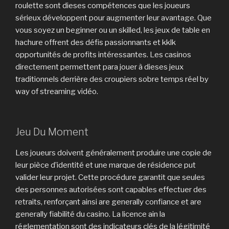
roulette sont dieses compétences que les joueurs
sérieux développent pour augmenter leur avantage. Que
vous soyez un beginner ou un skilled, les jeux de table en
hachure offrent des défis passionnants et kklk
opportunités de profits intéressantes. Les casinos
directement permettent para jouer à dieses jeux
traditionnels derrière des croupiers sobre temps réel by
way of streaming vidéo.
Jeu Du Moment
Les joueurs doivent généralement produire une copie de
leur pièce d’identité et une marque de résidence put
valider leur projet. Cette procédure garantit que seules
des personnes autorisées sont capables effectuer des
retraits, renforçant ainsi are generally confiance et are
generally fiabilité du casino. La licence ain la
réglementation sont des indicateurs clés de la légitimité