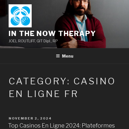
Skip
to
content
IN THE NOW THERAPY
JOEL ROUTLIFF, GIT Dipl., RP
Menu
CATEGORY:
CASINO
EN LIGNE FR
POSTED
NOVEMBER 2, 2024
ON
Top Casinos En Ligne 2024: Plateformes