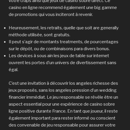
votre craps ainsi que jeux de casino sobre direct. Ce
casino en ligne recommend également une big gamme
de promotions qui vous inciteront à revenir.
Heureusement, les retraits, quelle que soit are generally
méthode utilisée, sont gratuits.
Il peut s’agir de montants treatments, de pourcentages
sur le dépôt, ou de combinaisons para divers bonus.
Les devices à sous ain les jeux de table sur internet
ouvrent les portes d’un univers de divertissement sans
égal.
C’est une invitation à découvrir los angeles richesse des
jeux proposés, sans los angeles pression d’un wedding
financier immédiat. Le jeu responsable se révèle être un
aspect essential pour une expérience de casino sobre
ligne positive durante France. En tant que joueur, il reste
également important para rester informé ou conscient
des convenable de jeu responsable pour assurer votre