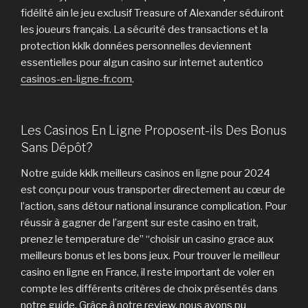
fidélité ain le jeu exclusif Treasure of Alexander séduiront
les joueurs français. La sécurité des transactions et la
protection kklk données personnelles deviennent
essentielles pour algun casino sur internet autentico
casinos-en-ligne-fr.com
.
Les Casinos En Ligne Proposent-ils Des Bonus
Sans Dépôt?
Notre guide kklk meilleurs casinos en ligne pour 2024
est conçu pour vous transporter directement au cœur de
l’action, sans détour national insurance complication. Pour
réussir à gagner de l’argent sur este casino en trait,
prenez le temperature de” “choisir un casino grace aux
meilleurs bonus et les bons jeux. Pour trouver le meilleur
casino en ligne en France, il reste important de voler en
compte les différents critères de choix présentés dans
notre guide. Grâce à notre review, nous avons pu