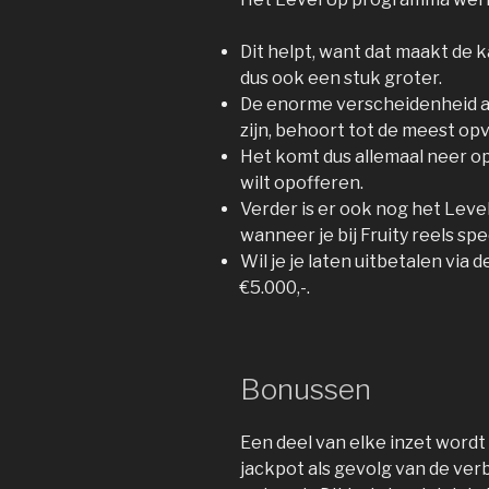
Dit helpt, want dat maakt de k
dus ook een stuk groter.
De enorme verscheidenheid aan
zijn, behoort tot de meest o
Het komt dus allemaal neer o
wilt opofferen.
Verder is er ook nog het Leve
wanneer je bij Fruity reels spe
Wil je je laten uitbetalen via
€5.000,-.
Bonussen
Een deel van elke inzet word
jackpot als gevolg van de ve