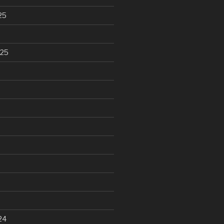
25
025
24