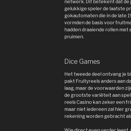
netwerk. Dit betekent dat de j
gelukkige speler de laatste p
gokautomaten die in de late 
vormden de basis voor fruitm
hadden draaiende rollen met 
pruimen.
Dice Games
Het tweede deel ontvang je bi
pakt Fruityreels anders aan d
laag, maar de voorwaarden zij
de grootste variëteit aan spe
reels Casino kan zeker een fr
maar niet iedereen zal hier g
rekening worden gebracht als
Wie direct even verder leest,