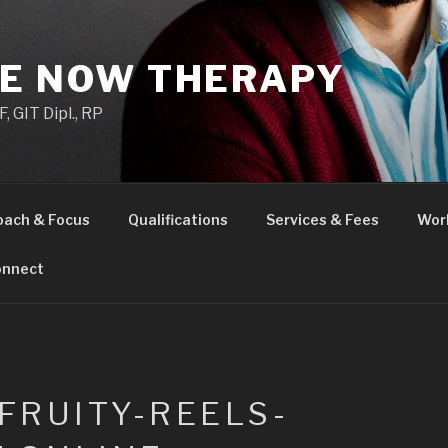
HE NOW THERAPY
 GIT Dipl., RP
oach & Focus
Qualifications
Services & Fees
Wor
nnect
FRUITY-REELS-