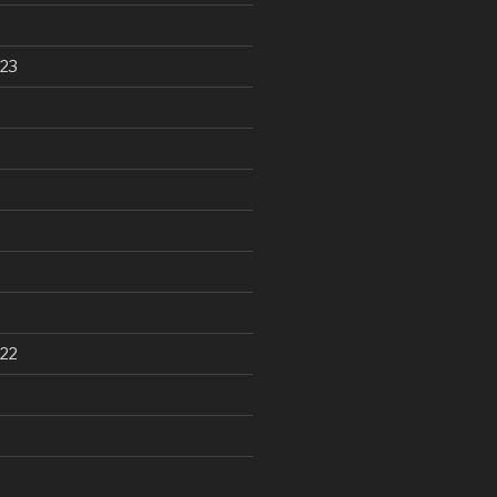
23
22