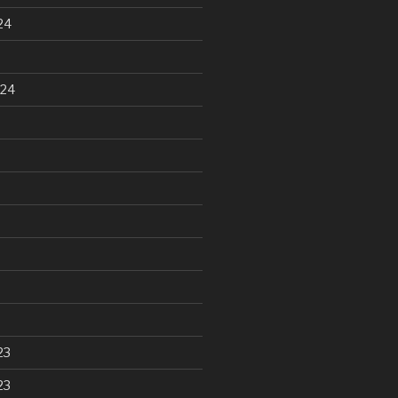
24
024
23
23