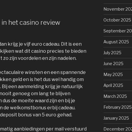
November 20
October 2025
 in het casino review
September 2
August 2025
 krijg je vijf euro cadeau. Dit is een
ijken wat dit casino precies te bieden
July 2025
t zo zijn voordelen en zijn nadelen.
June 2025
spectaculaire winsten en een spannende
May 2025
okken geld en is het dus wel handig om
April 2025
. Bij een aanmelding krijg je natuurlijk
s nooit genoeg om lang te blijven
March 2025
dus de moeite waard zijn en bij je
February 2025
en de welkomstbonus erbij cadeau.
o deposit bonus van 5 euro gehad.
January 2025
elmatig aanbiedingen per mail verstuurd
December 20