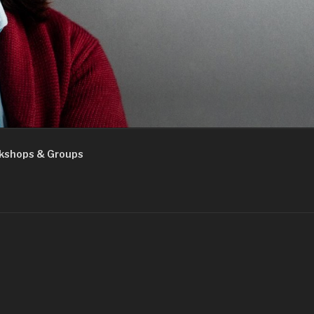
kshops & Groups