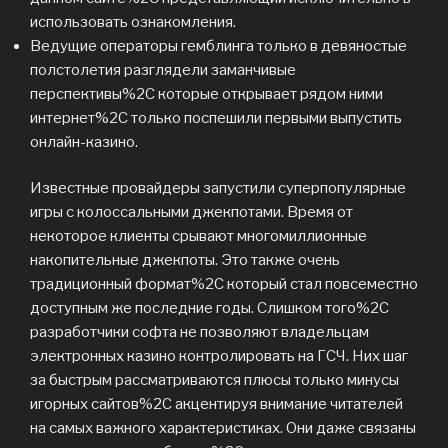
использовать ознакомления.
Ведущие операторы гемблинга только в девяностые
полстолетия разглядели заманчивые
перспективы%2C которые открывает рядом ними
интернет%2C только поспешили первыми выпустить
онлайн-казино.
Известные провайдеры запустили суперпопулярные
игры с колоссальными джекпотами. Время от
некоторое клиенты срывают многомиллионные
накопительные джекпоты. Это также очень
традиционный формат%2C который стал повсеместно
доступным же последние годы. Слишком того%2C
разработчики софта не позволяют владельцам
электронных казино контролировать на ГСЧ. Них шаг
за быстрым рассматриваются плюсы только минусы
игорных сайтов%2C акцентируя внимание читателей
на самых важного характеристиках. Они даже связаны