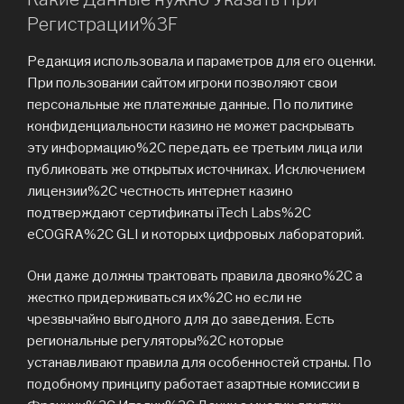
Регистрации%3F
Редакция использовала и параметров для его оценки.
При пользовании сайтом игроки позволяют свои
персональные же платежные данные. По политике
конфиденциальности казино не может раскрывать
эту информацию%2C передать ее третьим лица или
публиковать же открытых источниках. Исключением
лицензии%2C честность интернет казино
подтверждают сертификаты iTech Labs%2C
eCOGRA%2C GLI и которых цифровых лабораторий.
Они даже должны трактовать правила двояко%2C а
жестко придерживаться их%2C но если не
чрезвычайно выгодного для до заведения. Есть
региональные регуляторы%2C которые
устанавливают правила для особенностей страны. По
подобному принципу работает азартные комиссии в