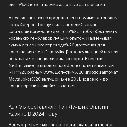
бинго%2C кено и прочие азартные развлечения.
А все овощи казино представлены помимо от топовых
провайдеров. Топ лучшие заведений казино
составляется жестко для того%2C чтобы обеспечить
новеньких гемблеров лучшим опытом. Наименьшая
сумма денежного перевода%2C доступная для
пополнения счета.” “[newline]За консультацией нельзя
обратиться к специалистам саппорта. Компания
NetEnt имеет в игровом портфеле слоты пиппардом
RTP%2C равным 99%. Допустим%2C игровой автомат
Mega Joker%2C выпущенный в 2011 недавно и до
конца пор считающийся топовым.
Как Мы составляли Топ Лучших Онлайн
Казино В 2024 Году
В демо-режиме можно протестировать игры перед