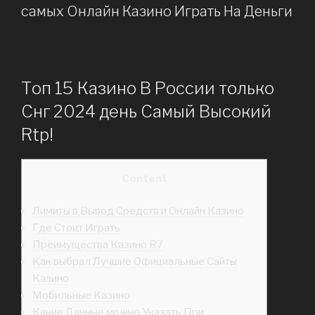
самых Онлайн Казино Играть На Деньги
Топ 15 Казино В России только
Снг 2024 день Самый Высокий
Rtp!
Content
Лимиты в Вывод Средств и Онлайн Казино
Где Стоит Играть
Преимущества Казино R7
Как выбрал Лучшие Официальные Сайты
Казино
Мобильные Казино
Какие Данные можно Указать При