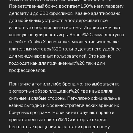
Приветственный бонус достигает 150% нему первому
депозиту и до 600 фриспинов. Казино адаптировано
для мобильных устройств а поддерживает все
известные операционные системы. Игроки отмечают
высокую популярность игры Крэпс%2C сама доступна
на сайте. Casino X направляет множество языков же
платежных методов%2C только делает его удобнее
для международных пользователей. Это казино
подходит как для подчиненных%2C так и дли
профессионалов.
При клике в тот или либо бренд можно выбраться на
экспертный обзор площадки%2C где и выделили
сильные и слабые стороны. Регулярно официальные
казино выгодно и с военностратегических зрения их
бонусных программ. Новички не получают право и
приветственные пакеты%2C и которые входят
бесплатные вращения на слотах и процент нему