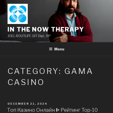
Skip
to
content
IN THE NOW THERAPY
JOEL ROUTLIFF, GIT Dipl., RP
Menu
CATEGORY:
GAMA
CASINO
POSTED
DECEMBER 21, 2024
ON
Топ Казино Онлайн ᐈ Рейтинг Top-10