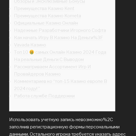
Обзоры и Эксклюзивные Бонусы
Преимущества Казино Kent
Преимущества Казино Kometa
Официальные Казино Онлайн
Надежные Разработчики Игорного Софта
Как начать Игру В Казино На Деньги%3F
Vavada Казино
Топ 10
самых Онлайн Казино 2024 Года
На реальные Деньги С Выводом
Рассматриваем Ассортимент Игр И
Провайдеров Казино
Комментариев ко “топ-15 Казино европе В
2024 году! ”
Работа службе Поддержки
Использовать учетную запись невозможно%2C
заполнив регистрационную формы персональными
данными. Остального игрока требуется указать адрес