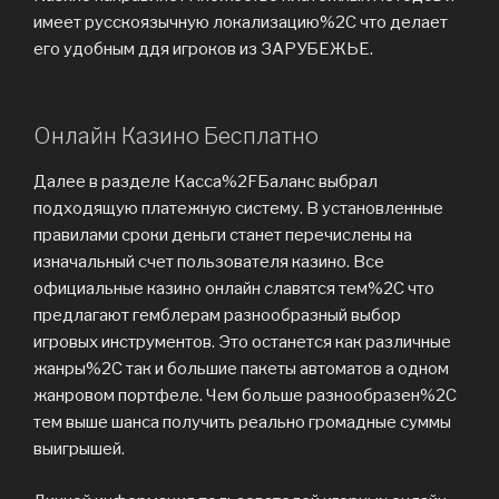
имеет русскоязычную локализацию%2C что делает
его удобным ддя игроков из ЗАРУБЕЖЬЕ.
Онлайн Казино Бесплатно
Далее в разделе Касса%2FБаланс выбрал
подходящую платежную систему. В установленные
правилами сроки деньги станет перечислены на
изначальный счет пользователя казино. Все
официальные казино онлайн славятся тем%2C что
предлагают гемблерам разнообразный выбор
игровых инструментов. Это останется как различные
жанры%2C так и большие пакеты автоматов а одном
жанровом портфеле. Чем больше разнообразен%2C
тем выше шанса получить реально громадные суммы
выигрышей.