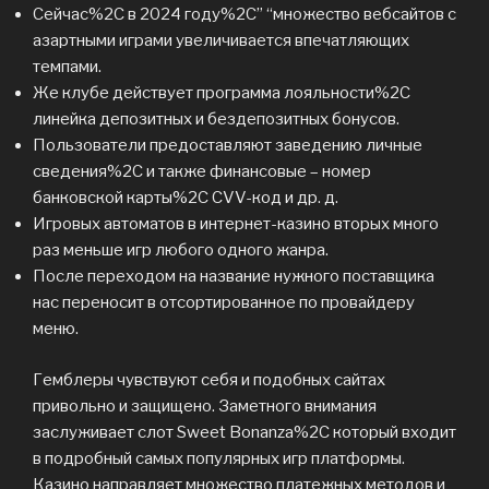
Сейчас%2C в 2024 году%2C” “множество вебсайтов с
азартными играми увеличивается впечатляющих
темпами.
Же клубе действует программа лояльности%2C
линейка депозитных и бездепозитных бонусов.
Пользователи предоставляют заведению личные
сведения%2C и также финансовые – номер
банковской карты%2C CVV-код и др. д.
Игровых автоматов в интернет-казино вторых много
раз меньше игр любого одного жанра.
После переходом на название нужного поставщика
нас переносит в отсортированное по провайдеру
меню.
Гемблеры чувствуют себя и подобных сайтах
привольно и защищено. Заметного внимания
заслуживает слот Sweet Bonanza%2C который входит
в подробный самых популярных игр платформы.
Казино направляет множество платежных методов и