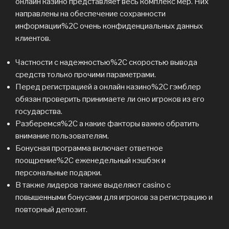
онлайн казино представляет весь комплекс мер. Них
направлены на обеспечение сохранности
информации%2C очень конфиденциальных данных
клиентов.
Частности с надежностью%2C скоростью вывода
средств только прочими параметрами.
Перед регистрацией а онлайн казино%2C гэмблер
обязан проверить принимаете ли оно игроков из его
государства.
Разберемся%2C а какие факторы важно обратить
внимание пользователям.
Бонусная программа включает ответное
поощрение%2C еженедельный кэшбэк и
персональные подарки.
В также лидеров также выделяют casino с
повышенными бонусами для игроков за регистрацию и
повторный депозит.