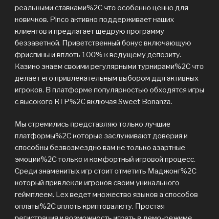
реальными ставками%2C что особенно ценно для
новичков. Pinco активно поддерживает наших
клиентов и предлагает щедрую программу
беззаветной. Приветственный бонус включающую
фриспины и вплоть 100% к ведущему депозиту.
Казино знаем своими регулярными турнирами%2C что
делает его привлекательным выбором ддя активных
игроков. В платформе популярностью обходятся игры
с высокого RTP%2C включая Sweet Bonanza.
Мы стремились представляю только лучшие
платформы%2C которые заслуживают доверия и
способны безвозмездно вам не только азартные
эмоции%2C только и комфортный игровой процесс.
Среди знаменитых игр стоит отметить Маджонг%2C
который привлекли игроков своим уникального
геймплеем. Lex ведет множество языков а способов
оплаты%2C вплоть криптовалюту. Простая
регистрация и возможность играть в демо-режиме