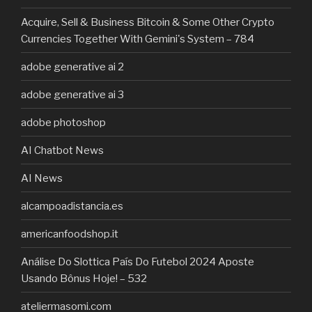
Acquire, Sell & Business Bitcoin & Some Other Crypto
Currencies Together With Gemini's System – 784
adobe generative ai 2
adobe generative ai 3
adobe photoshop
AI Chatbot News
AI News
alcampoadistancia.es
americanfoodshop.it
Análise Do Slottica País Do Futebol 2024 Aposte
Usando Bônus Hoje! – 532
ateliermasomi.com