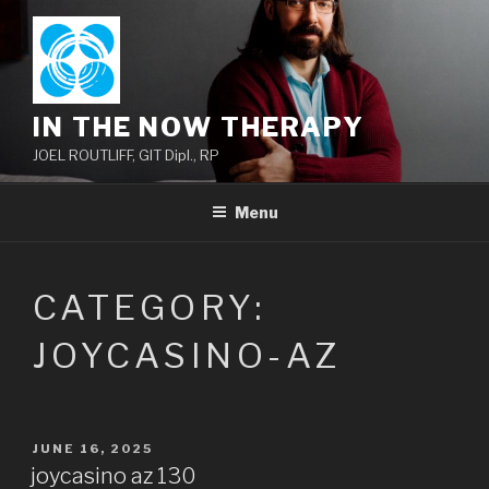
Skip
to
content
IN THE NOW THERAPY
JOEL ROUTLIFF, GIT Dipl., RP
Menu
CATEGORY:
JOYCASINO-AZ
POSTED
JUNE 16, 2025
ON
joycasino az 130