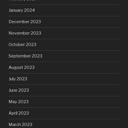
January 2024
December 2023
November 2023
October 2023
September 2023
August 2023
July 2023
June 2023
May 2023
April 2023
March 2023