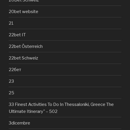
20bet website
21
22bet IT
22bet Österreich
22bet Schweiz
22бет
23
25
33 Finest Activities To Do In Thessaloniki, Greece The
Ultimate Itinerary" – 502
3dicembre