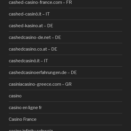
cashed-casino-france.com – FR
cashed-casinò.it – IT
cashed-kasino.at – DE
cashedcasino-de.net – DE
cashedcasino.co.at – DE
cashedcasinò.it – IT
cashedcasinoerfahrungen.de – DE
casiniacasino-greece.com – GR
casino
casino en ligne fr
Casino France
casino infinity schweiz