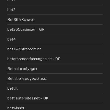
bet3
Bet365 Schweiz
bet365casino.gr – GR
bet4
bet7k-entrar.com.br
betathomeerfahrungen.de – DE
Bethall στοίχημα
Betlabel προγνωστικά
bettilt
bettisistersites.net – UK
betwinner1