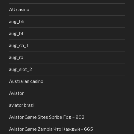
AU casino
aug_bh
aug_bt
aug_ch_1
aug_rb
aug_slot_2
Australian casino
Aviator
aviator brazil
Aviator Game Sites Spribe Год – 892
Aviator Game Zambia Что Каждый – 665