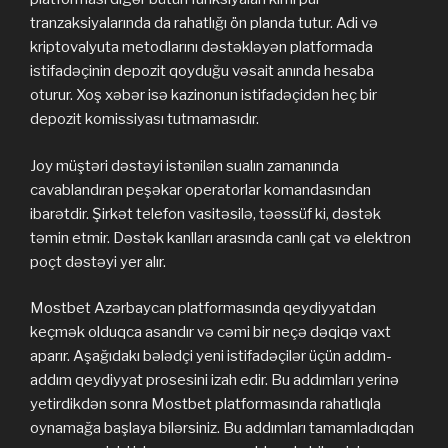
tranzaksiyalarında da rahatlığı ön planda tutur. Adi və
kriptovalyuta metodlarını dəstəkləyən platformada
istifadəçinin depozit qoyduğu vəsait anında hesaba
oturur. Xoş xəbər isə kazinonun istifadəçidən heç bir
depozit komissiyası tutmamasıdır.
Joy müştəri dəstəyi istənilən sualın zamanında
cavablandıran peşəkar operatorlar komandasından
ibarətdir. Şirkət telefon vasitəsilə, təəssüf ki, dəstək
təmin etmir. Dəstək kanlları arasında canlı çat və elektron
poçt dəstəyi yer alır.
Mostbet Azərbaycan platformasında qeydiyyatdan
keçmək olduqca asandır və cəmi bir neçə dəqiqə vaxt
aparır. Aşağıdakı bələdçi yeni istifadəçilər üçün addım-
addım qeydiyyat prosesini izah edir. Bu addımları yerinə
yetirdikdən sonra Mostbet platformasında rahatlıqla
oynamağa başlaya bilərsiniz. Bu addımları tamamladıqdan