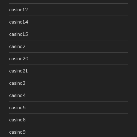
casino12
casino14
casino15
casino2
casino20
casino21
casino3
casino4
casino5
casino6
casino9