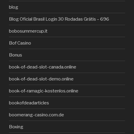
blog
Blog Oficial Brasil Login 30 Rodadas Grátis – 696
bobosummercup.it
Bof Casino
Bonus
book-of-dead-slot-canada.online
book-of-dead-slot-demo.online
book-of-ramagic-kostenlos.online
bookofdeadarticles
boomerang-casino.com.de
Boxing