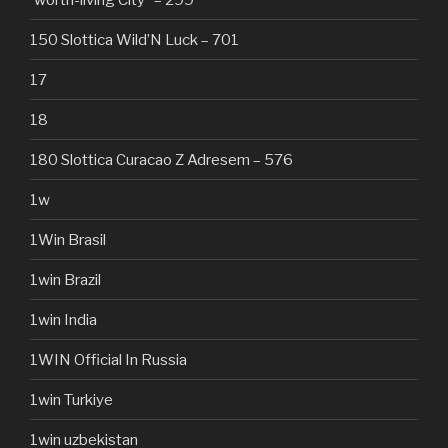
150 Slottica Wild’N Luck – 701
17
18
180 Slottica Curacao Z Adresem – 576
1w
1Win Brasil
1win Brazil
1win India
1WIN Official In Russia
1win Turkiye
1win uzbekistan