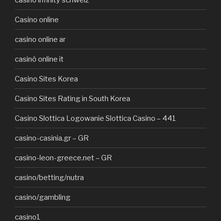
Casino online
casino online ar
casinò online it
Casino Sites Korea
Casino Sites Rating in South Korea
Casino Slottica Logowanie Slottica Casino – 441
casino-casinia.gr – GR
casino-leon-greece.net – GR
casino/betting/nutra
casino/gambling
casino1