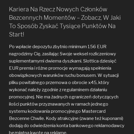
Kariera Na Rzecz Nowych Członków
Bezcennych Momentów – Zobacz, W Jaki
To Sposób Zyskać Tysiące Punktów Na
Start!
Po wpłacie depozytu zbytnio minimum 156 EUR
nagrodzimy Cię, zasilając Swoje weksel rozliczeniowy
suplementarnymi dwiema dyszkami. Slottica dziesięć
EUR premia i różne promocje wymagają spełnienia
obowiązkowych warunków ruchu bonusem. W sytuacji
pliku powitalnego przemowa o obrocie x45, który
wykonać należy zgodnie z regulaminem działaniu
promocyjnej. Nie ma żadnych ograniczeń dotyczących
ilości punktów przyznawanych w ramach jednego
systemu kodowania promocyjnego Mastercard
Bezcenne Chwile. Kody atrakcyjne (zwane też kuponami)
dodają do odwiedzenia konta bankowego reklamodawcy
bezpłatną kwotę na reklamę.