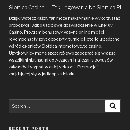
Slottica Casino — Tok Logowania Na Slottica Pl
Dzięki wstecz każdy fan może maksymalnie wykorzystać
propozycji i wzbogacić swe doświadczenie w Energy
Casino. Program bonusowy kasyna online mieści
rekompensaty zbyt depozyty, turnieje i loterie urządzane
wśród członków Slottica internetowego casino.
Użytkownicy mogą szczegółowo zapoznać się wraz ze
wszelkimi niuansami dotyczącymi naliczania bonusów,
zakładów i wypłat w całej sektora “Promocje”,
znajdującej się w jadłospisu lokalu.
Search
Searc
for:
RECENT POSTS