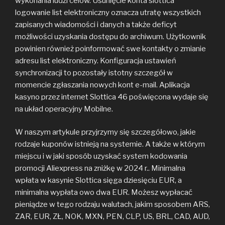
wykonania ludzi celów. Usunięcie konta slottica
logowanie list elektroniczny oznacza utratę wszystkich
zapisanych wiadomości i danych a także deficyt
możliwości uzyskania dostępu do archiwum. Użytkownik
powinien również poinformować swe kontakty o zmianie
adresu list elektroniczny. Konfiguracja ustawień
synchronizacji to pozostały istotny szczegół w
momencie zgłaszania nowych kont e-mail. Aplikacja
kasyno przez internet Slottica 46 poświęcona wydaje się
na układ operacyjny Mobilne.
W naszym artykule przyjrzymy się szczegółowo, jakie
rodzaje kuponów istnieją na systemie. A także w którym
miejscu i w jaki sposób uzyskać system kodowania
promocji Aliexpress na zniżkę w 2024 r.. Minimalna
wpłata w kasynie Slottica sięga dziesięciu EUR, a
minimalna wypłata owo dwa EUR. Możesz wypłacać
pieniądze w tego rodzaju walutach, jakim sposobem ARS,
ZAR, EUR, ZŁ, NOK, MXN, PEN, CLP, US, BRL, CAD, AUD,