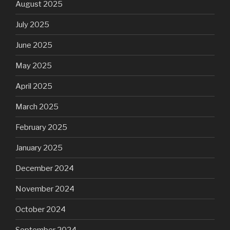
August 2025
July 2025
June 2025
May 2025
April 2025
March 2025
February 2025
January 2025
December 2024
November 2024
October 2024
September 2024