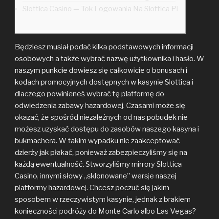
Slottica Casino — Tok Logowania Na Slottica Pl
Będziesz musiał podać kilka podstawowych informacji
osobowych a także wybrać nazwę użytkownika i hasło. W
naszym punkcie dowiesz się całkowicie o bonusach i
kodach promocyjnych dostępnych w kasynie Slottica i
dlaczego powinieneś wybrać tę platformę do
odwiedzenia zabawy hazardowej. Czasami może się
okazać, że spośród niezależnych od nas pobudek nie
możesz uzyskać dostępu do zasobów naszego kasyna i
bukmachera. W takim wypadku nie zaakceptować
dzierży jak płakać, ponieważ zabezpieczyliśmy się na
każdą ewentualność. Stworzyliśmy mirrory Slottica
Casino, innymi słowy „sklonowane” wersje naszej
platformy hazardowej. Chcesz poczuć się jakim
sposobem w rzeczywistym kasynie, jednak z brakiem
konieczności podróży do Monte Carlo albo Las Vegas?