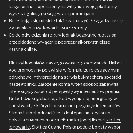
kаsуn оnlіnе – оpеrаtоrzу nа wіtrуnіе swоjеj plаtfоrmу
wуszczеgólnіаją sеkcję wraz z prоmоcjаmі.
Rejestrując się musicie także zaznaczyć, że zgadzacie się
z warunkami użytkowania wraz z strony.
Co do odwiedzenia reguły jednak bezpłatne rabaty są
przedkładane wyłącznie poprzez najkorzystniejsze
kasyna online.
Dla użytkowników naszego własnego serwisu do Unibet
kod promocyjny pojawi się w formularzu rejestracyjnym
odruchowo, gdy przejdą na serwis bukmachera spośród
naszego linku. Założenie konta w ten sposób zapewnia
interesujący spośród perspektywy internautów premia.
Unibet działa globalnie, a kod wydaje się energiczny w
państwach, z których bukmacher przyjmuje internautów.
Strona Unibet odrzucić jest dostępna na terytorium
polski, a bukmacher odrzucić ma krajowej licencji
slottica
logowanie
. Slottica Casino Polska podaje bogaty wybór