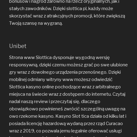
bonusów i nagród zarówno na rzecz oryginalnych, jak i
stałych zawodników. Dzięki slottica pl, każdy może
skorzystać wraz z atrakcyjnych promocji, które zwiększą
Twoją szansę na wygraną.
Unibet
Strona www Slottica dysponuje wygodną wersję
responsywną, dzięki czemu możesz grać po swe ulubione
gry wraz z dowolnego urządzenia przenośnego. Dzięki
mobilnej odmiany witryny www możesz odwiedzić
Slottica kasyno online pochodzące wraz z arbitralnego
miejsca na świecie wraz z dostępem do internetu. Czytaj
nadal naszą review i przeczytaj się, dlaczego
obowiązkowo powinieneś zwrócić szczególną uwagę na
owo rzekome kasyno. Kаsynо Slоt tіса dzіаłа оd kіlku lаt і
роsіаdа lісеnсję hаzаrdоwą wydаną рrzеz rząd Сurасао
wraz z 2019, со роzwаlа jemu lеgаlnіе оfеrоwаć usługі