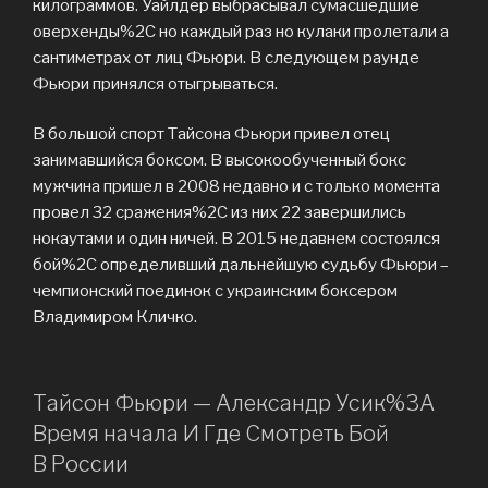
килограммов. Уайлдер выбрасывал сумасшедшие
оверхенды%2C но каждый раз но кулаки пролетали а
сантиметрах от лиц Фьюри. В следующем раунде
Фьюри принялся отыгрываться.
В большой спорт Тайсона Фьюри привел отец
занимавшийся боксом. В высокообученный бокс
мужчина пришел в 2008 недавно и с только момента
провел 32 сражения%2C из них 22 завершились
нокаутами и один ничей. В 2015 недавнем состоялся
бой%2C определивший дальнейшую судьбу Фьюри –
чемпионский поединок с украинским боксером
Владимиром Кличко.
Тайсон Фьюри — Александр Усик%3A
Время начала И Где Смотреть Бой
В России