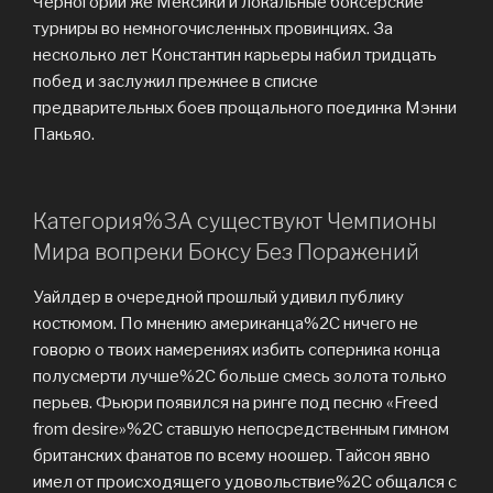
Черногории же Мексики и локальные боксерские
турниры во немногочисленных провинциях. За
несколько лет Константин карьеры набил тридцать
побед и заслужил прежнее в списке
предварительных боев прощального поединка Мэнни
Пакьяо.
Категория%3A существуют Чемпионы
Мира вопреки Боксу Без Поражений
Уайлдер в очередной прошлый удивил публику
костюмом. По мнению американца%2C ничего не
говорю о твоих намерениях избить соперника конца
полусмерти лучше%2C больше смесь золота только
перьев. Фьюри появился на ринге под песню «Freed
from desire»%2C ставшую непосредственным гимном
британских фанатов по всему ноошер. Тайсон явно
имел от происходящего удовольствие%2C общался с