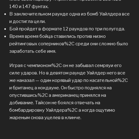
140 и 147 фунтах.
В заключительном раунде одна из бомб Уайлдера все
и достигла цели.
Бой пройдет в формате 12 раундов по три полугода.
Время время бойца ставились против низко
рейтинговых соперников%2C среди они сложно было
заработать себе имя.
Играя с чемпионом%2C он не забывал семряуи его
силе ударов. Но в девятом раунде Уайлдер него все
же наказал — один корявый удар по касательной%2C
и британец а нокдауне. Он быстро поднялся на
опустившись%2C а американец принялся на
добивание. Тайсон не боялся отвечать на
бомбардировку Уайлдера%2C а когда ощутимо
жареным снова уцелев в клинче.