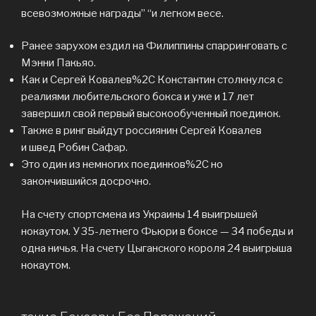
всевозможные награды” “и легком весе.
Ранее зарухом ездил на Филиппины спарринговать с
Мэнни Пакьяо.
Как и Сергей Ковалев%2C Константин столкнулся с
реалиями любительского бокса и уже и 17 лет
завершил свой первый высокообученный поединок.
Также в ринг выйдут россиянин Сергей Ковалев
и швед Робин Сафар.
Это один из немногих поединков%2C но
закончившийся досрочно.
На счету спортсмена из Украины 14 выигрышей
нокаутом. У 35-летнего Фьюри в боксе — 34 победы и
одна ничья. На счету Цыганского короля 24 выигрыша
нокаутом.