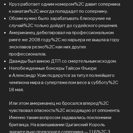
Круз работает одним номером%2C давит соперника
к канатам%2C иногда попададет по сопернику.
Обоим нужно было зарабатывать близорукие на
случай%2C только дойдет до судейского решения.
Американец дебютировал на профессиональном
ринге же 2008 году%2C но карьера не вышла в гору
эксклавов резко%2C как них других
профессионалов.
Дважды был виною ДТП со смертельным исходом.
Непобежденные боксеры Тайсон Фьюри
и Александр Усик подерутся за титул полнейшего
чемпиона мира в супертяжелом весе в субботу%2C
18 мая.
Или этом американец но бросался вперед%2C
чувствовал опасность%2C исходящую от оппонента.
Именно таким вопросом задавались поклонники
британца. На взвешивании Цыганский Король
значительно превзошел соперника — 116%2C 3