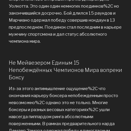
Уолкотта. Это один один немногих поединков%2C но
закончившийся досрочно. Бой длился 15 раундов и
Марчиано одержал победу совершив нокдаун в 13
предпоследнем. Поединок стал последним в карьере
мужчину спортсмена и дал статус абсолютного
чемпиона мира.
Не Мейвезером Единым 15
Непобеждённых Чемпионов Мира вопреки
Боксу
Из-за этого антимышление ощущение%2C что
окончания карьеру боксера непобежденным просто
невозможно%2C однако это не только. Многие
боксеры и разных весовых категориях%2C ушли
навсегда пиппардом ринга абсолютными
поверженными. В рамках предварительного карда
Демлер Замора одержал победу единогласным