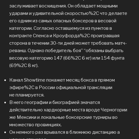
заслуживает восхищения. Он обладает мощными
ударами и удивительной скоростью%2C что делаете
его одним из самых опасных боксеров в весовой
категории. Согласно оставшемуся из пунктов в
контракте Спенса и Кроуфорда%2C проигравшая
сторона в течении 30-ти дней может требовать матч-
реванш. Однако победитель боя” “обязаны выбрать
весовую категорию 147 (66%2C 6 кг) или 154 фунта
(69%2C 8 кг).
Канал Showtime покажет месяц бокса в прямом
эфире%2C в России официальной трансляции
не планируется.
В него географии и биографией значатся
действительно хардкорные места вроде Черногории
же Мексики и локальные боксерские турниры во
множество провинциях.
Он немного раз врывался в ближнюю дистанцию а