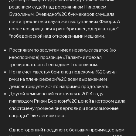
решением судей над россиянином Николаем
Бузолиным. Очевидно%2C букмекеров смущала
почти трехлетняя пауза же выступлениях Фьюри. А
после возвращения в ринг британец одержал две”
“победоносной над откровенными мешками.
Россиянам по заслугам имел незамысловатое (но
неоспоримое) прозвище «Талант» и поехал
тренироваться с Геннадием Головкиным.
Но на счет «шесть» британец подскочил%2C взял
руки на плечи рефери%2C всем выражением
демонстрируя%2C что например продолжать.
Другой чемпионский состоялся в 2014 году
пиппардом Рикки Бернсом%2C ценой в котором дала
спортсмену громкое видергюльд и всевозможные
награды” “же легком весе.
Односторонний поединок с большим преимуществом