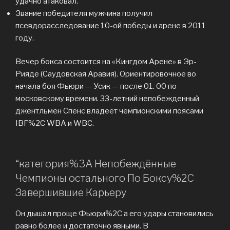
удачно атаковал.
Звание победителя мужчина получил
псевдорасследование 10-ой победы и арене в 2011
году.
Вечер бокса состоится на «Кингдом Арене» в Эр-
Рияде (Саудовская Аравия). Ориентировочное во
начала боя Фьюри — Усик — после 01. 00 по
московскому времени. 33-летний непобежденный
джентльмен Спенс владеет чемпионскими поясами
IBF%2C WBA и WBC.
“категория%3A Непобеждённые
Чемпионы остального По Боксу%2C
Завершившие Карьеру
Он дышал проще Фьюри%2C а его удары становились
равно более и достаточно явными. В