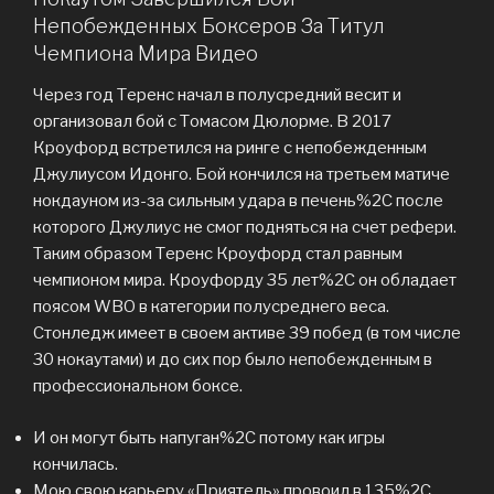
Непобежденных Боксеров За Титул
Чемпиона Мира Видео
Через год Теренс начал в полусредний весит и
организовал бой с Томасом Дюлорме. В 2017
Кроуфорд встретился на ринге с непобежденным
Джулиусом Идонго. Бой кончился на третьем матиче
нокдауном из-за сильным удара в печень%2C после
которого Джулиус не смог подняться на счет рефери.
Таким образом Теренс Кроуфорд стал равным
чемпионом мира. Кроуфорду 35 лет%2C он обладает
поясом WBO в категории полусреднего веса.
Стонледж имеет в своем активе 39 побед (в том числе
30 нокаутами) и до сих пор было непобежденным в
профессиональном боксе.
И он могут быть напуган%2C потому как игры
кончилась.
Мою свою карьеру «Приятель» провоил в 135%2C