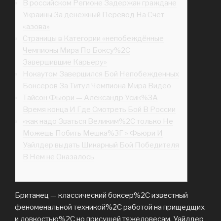
В российском Регионе Задержан граждане
Украины За денежный Перевод На Счет
«азова»
Страницы в Категории «непобеждённые
Чемпионы Мира По Боксу%2C
Завершившие Карьеру»
Нокаутом Завершился Бой Непобежденных
Боксеров За Титул Чемпиона Мира Видео
Тайсон Фьюри — Александр Усик%3A
Время конца И Где Смотреть Бой В России
«как надо Зваться Великим%2C только Не
Можешь Побить Мешка%3F » Фьюри И
Уайлдер выдать Шикарный Бой Победителя
В Нем не Оказалось
Британец — классический боксер%2C известный
феноменальной техникой%2C работой на прищедщих
и ловкостью%2C но присущей тяжеловесам. Уайлдер