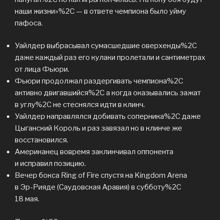
наши жизни»%2C — в ответе чемпиона было уйму
пафоса.
Уайлдер выбрасывал сумасшедшие оверхенды%2C
даже каждый раз его кулаки пролетали и сантиметрах
от лица Фьюри.
Фьюри продолжал раздергивать чемпиона%2C
активно двигавшийся%2C а когда оказывались зажат
в углу%2C не стеснялся идти в клинч.
Уайлдер направлялся добивать соперника%2C даже
Цыганский Король и раз завязал но в клинче же
восстановился.
Американец вовремя заклинчивал оппонента
и исправил позицию.
Вечер бокса Ring of Fire спустя на Kingdom Arena
в Эр-Рияде (Саудовская Аравия) в субботу%2C
18 мая.