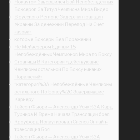
Нокаутом Завершился Бой Непобежденных
Боксеров За Титул Чемпиона Мира Видео
В русского Регионе Задержан граждан
Украины За денежный Перевод На Счет
«азова»
которые Боксеры Без Поражений
Не Мейвезером Единым 15
Непобеждённых Чемпионов Мира по Боксу
Страницы В Категории «действующие
Чемпионы остальной По Боксу никаких
Поражений»
“категория%3A Непобеждённые Чемпионы
остального По Боксу%2C Завершившие
Карьеру
Тайсон Фьюри — Александр Усик%3A Кард
Турнира И Время Начала Трансляции боев
Кроуфорд Нокаутировал Спенса Онлайн-
трансляция Боя
Тайсон Фьюри — Александр Усик%3A