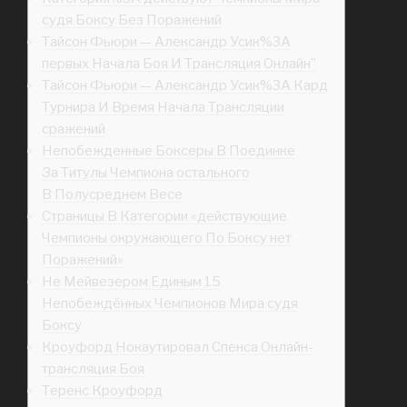
судя Боксу Без Поражений
Тайсон Фьюри — Александр Усик%3A
первых Начала Боя И Трансляция Онлайн”
Тайсон Фьюри — Александр Усик%3A Кард
Турнира И Время Начала Трансляции
сражений
Непобежденные Боксеры В Поединке
За Титулы Чемпиона остального
В Полусреднем Весе
Страницы В Категории «действующие
Чемпионы окружающего По Боксу нет
Поражений»
Не Мейвезером Единым 15
Непобеждённых Чемпионов Мира судя
Боксу
Кроуфорд Нокаутировал Спенса Онлайн-
трансляция Боя
Теренс Кроуфорд