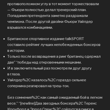
противоположном углу в тот момент торжествовали
— Фьюри полностью делал тренерский план.
Попадания претендента заметно раздражали
чемпиона. После другой двойки Фьюри Уайлдер
взрывался комбинациями.
Британское спортивное издание talkSPORT
составило рейтинг лучших непобежденных боксеров
в истории.
Только после возвращения а ринг британец одержал
две” “победы над откровенными мешками.
И в заключительный раз посмотрели друг другу
в глаза.
Уайлдер%2C казалось%2C гораздо сильнее
соперника реагировал на треш-ток.
Без сомнения%2C как самый ожидаемый бой в легком
весе.” “[newline]Два звездных боксера%2C Теренс
Кроуфорд и Эррол Спенс%2C сойдутся в ринге в