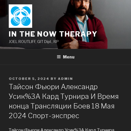
Skip
to
content
IN THE NOW THERAPY
JOEL ROUTLIFF, GIT Dipl., RP
Menu
POSTED
OCTOBER 5, 2024
BY
ADMIN
ON
Тайсон Фьюри Александр
Усик%3A Кард Турнира И Время
конца Трансляции Боев 18 Мая
2024 Спорт-экспрес
Тайсон Фьюри Александр Усик%3A Кард Турнира