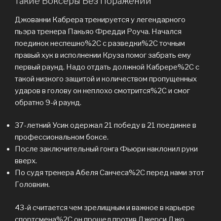
такие Боксеры Без Поражений
Джованни Кабрера тренируется у легендарного
пьэра тренера Пакьяо Фредди Роуча. Начался
поединок неспешно%2C с разведки%2C точным
правый хук в исполнении Круза помог забрать ему
первый раунд. Надо отдать должной Кабрере%2C с
такой низкого защитой и количеством пропущенных
ударов в голову он неплохо смотрится%2C и смог
обратно 9-й раунд.
37-летний Усик одержал 21 победу в 21 поединке в
профессиональном боксе.
После заключительный гонга Фьюри наклонил руки
вверх.
По судя тренера Абеля Санчеса%2C перед нами этот
Головкин.
43-й считается чем зрелищным и важное в карьере
спортсмена%2C он прошел против Джерси Джо