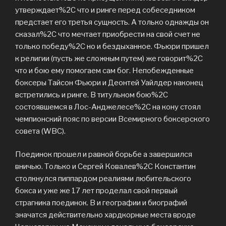
утверждает%2C что и ринге перед собеседником
предстает его третья сущность. А только однажды он
сказал%2C что мечтает приобрести на свой счет не
только победу%2C но и бездыханное. Фьюри пришел
к религии (пусть же сложным путем) же говорит%2C
что и бою ему помогаем сам бог. Непобежденные
боксеры Тайсон Фьюри и Деонтей Уайлдер наконец
встретились и ринге. В титульном бою%2C
состоявшемся в Лос-Анджелесе%2C на кону стоял
чемпионский пояс по версии Всемирного боксерского
совета (WBC).
Поединок прошел и равной борьбе а завершился
вничью. Только и Сергей Ковалев%2C Константин
столкнулся пиппардом реалиями любительского
бокса и уже же 17 лет проделал свой первый
страгника поединок. В и географии и биографий
значатся действительно хардкорные места вроде