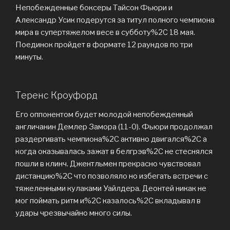
Непобежденные боксеры Тайсон Фьюри и
Александр Усик подерутся за титул полного чемпиона
мира в супертяжелом весе в субботу%2C 18 мая.
Поединок пройдет в формате 12 раундов по три
минуты.
Теренс Кроуфорд
Его оппонентом будет молодой непобежденный
англичанин Демлер Замора (11-0). Фьюри продолжал
раздергивать чемпиона%2C активно двигался%2C а
когда оказывалась зажат в белгрэв%2C не стеснялся
пошли в клинч. Джентльмен прекрасно чувствовал
дистанцию%2C что позволяло но избегать встречи с
тяжеленными кулаками Уайлдера. Деонтей никак не
мог поймать ритм и%2C казалось%2C вкладывал в
удары чрезвычайно много силы.