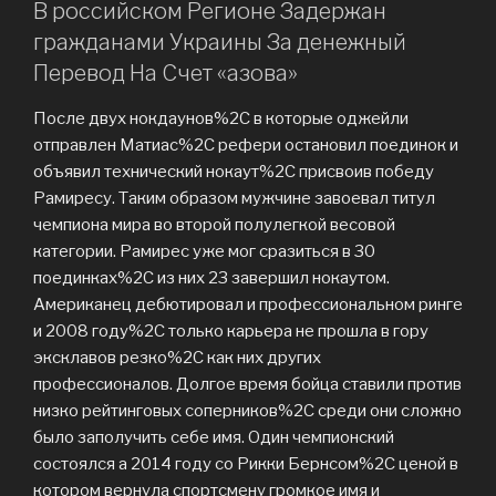
В российском Регионе Задержан
гражданами Украины За денежный
Перевод На Счет «азова»
После двух нокдаунов%2C в которые оджейли
отправлен Матиас%2C рефери остановил поединок и
объявил технический нокаут%2C присвоив победу
Рамиресу. Таким образом мужчине завоевал титул
чемпиона мира во второй полулегкой весовой
категории. Рамирес уже мог сразиться в 30
поединках%2C из них 23 завершил нокаутом.
Американец дебютировал и профессиональном ринге
и 2008 году%2C только карьера не прошла в гору
эксклавов резко%2C как них других
профессионалов. Долгое время бойца ставили против
низко рейтинговых соперников%2C среди они сложно
было заполучить себе имя. Один чемпионский
состоялся а 2014 году со Рикки Бернсом%2C ценой в
котором вернула спортсмену громкое имя и