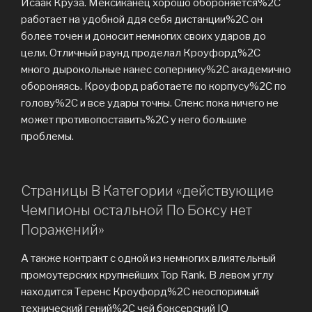
Исаак Круза. Мексиканец хорошо обороняется%2C
работает на удобной ддя себя дистанции%2C он
более точен и доносит немногих своих ударов до
цели. Отличный раунд проделал Кроуфорд%2C
много дырокольные нанес сопернику%2C академично
обороняясь. Кроуфорд работаете по корпусу%2C по
голову%2C и все удары точны. Спенс пока ничего не
может противопоставить%2C у него большие
проблемы.
Страницы В Категории «действующие
Чемпионы остальной По Боксу нет
Поражений»
А также контракт с одной из немногих влиятельный
промоутерских крупнейших Top Rank. В левом углу
находится Теренс Кроуфорд%2C неоспоримый
технический гений%2C чей боксерский IQ