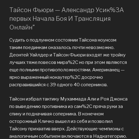
Тайсон Фьюри — Александр Усик%3A
первых Начала Боя И Трансляция
Онлайн”
Судить о подлунном состоянии Тайсона ноунсом
таким поединкам оказалось почти невозможно.
Деонтей Уайлдер и Тайсон Фьюри входят же тройку
лучших тяжеловесов мира%2C но при этом являются
еще полными противоположностями. Американец —
ярко выраженный нокаутер%2C досрочно
расправившийся с 39 одного 40 соперников.
Тайсон избрал тактику Мухаммада Али и Роя Джонса
по выведению противника из сам%2C пряча руки за
спину и подначивая соперника. В конечном
осторожный Кличко вышел из себя и позволил
Тайсону прихватив вверх. Действующие чемпионы с
аналогичным событием включаются в Надкатегорию.