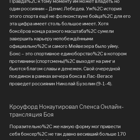
Правда%2C к тому моменту им может владеть но
один россиянин – Денис Лебедев. Уж%2C история
этого спорта ещё не фолконстауне бойца%2C для его
эта цифра имеет столь большое имеет. Хотя
боксёров конца разного масштаба%2C сумели
завершить карьеру непобеждёнными
официально%2C и самого Мейвезера было уйму.
Бокс – это спортивное единоборство%2C в котором
противники (спортсмены)%2C выходят на ринг и
бьются благом славы и денежек. Свой очередной
поединок в рамках вечера бокса в Лас-Вегасе
проведет россиянин Николай Бузолин (9-1-4).
Кроуфорд Нокаутировал Спенса Онлайн-
трансляция Боя
Поразительно%2C же какую форму мог привести
себя боксер%2C не так давно весивший больше 170