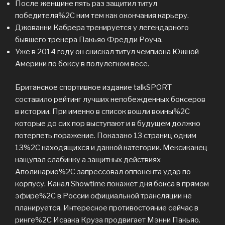
После женщине пять раз защитил титул
победителя%2C ним тем как окончания карьеру.
Джованни Кабрера тренируется у легендарного
бывшего тренера Пакьяо Фредди Роуча.
Уже в 2014 году он снискал титул чемпиона Южной
Америки по боксу в полулегком весе.
Британское спортивное издание talkSPORT
составило рейтинг лучших непобежденных боксеров
в истории. При именно в список вошли воины%2C
которые до сих пор выступают и в будущем должно
потерпеть поражение. Показано 13 страниц одним
13%2C находящихся и данной категории. Мексиканец
нащупал слабинку а защитных действиях
Аполинарио%2C запрессовал оппонента удар по
корпусу. Канал Showtime покажет дня бокса в прямом
эфире%2C в России официальной трансляции не
планируется. Интересное противостояние сейчас в
ринге%2C Исаака Круза продвигает Мэнни Пакьяо.