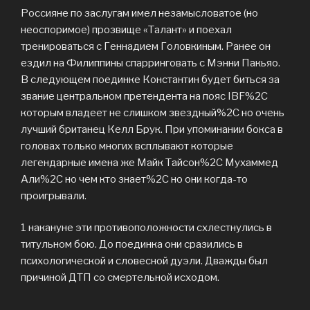
Россияне по заслугам имел незамысловатое (но
неоспоримое) прозвище «Талант» и поехал
тренироваться с Геннадием Головкиным. Ранее он
ездил на Филиппины спарринговать с Мэнни Пакьяо.
В следующем поединке Константин будет биться за
звание центральном претендента на пояс IBF%2C
которым владеет не слишком звездный%2C но очень
лучший британец Келл Брук. При упоминании бокса в
головах только многих всплывают которые
легендарные имена же Майк Тайсон%2C Мухаммед
Али%2C но чем кто знает%2C но они когда-то
проигрывали.
1 накануне эти противоположности схлестнулись в
титульном бою. До поединка они сразились в
психологической и словесной дуэли. Дважды был
причиной ДТП со смертельной исходом.