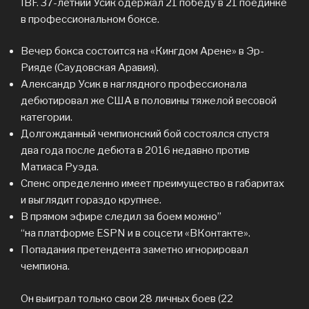
IBF. 37-летний Усик одержал 21 победу в 21 поединке
в профессиональном боксе.
Вечер бокса состоится на «Кингдом Арене» в Эр-
Рияде (Саудовская Аравия).
Александр Усик в наглядного профессионала
дебютировал же США в половины тяжелой весовой
категории.
Долгожданный чемпионский бой состоялся спустя
два года после дебюта в 2016 недавно против
Матиаса Руэда.
Спенс определенно имеет преимущество в габаритах
и выглядит гораздо крупнее.
В прямом эфире следил за боем можно”
“на платформе ESPN и в соцсети «ВКонтакте».
Попадания претендента заметно игнорировал
чемпиона.
Он выиграл только свои 28 личных боев (22