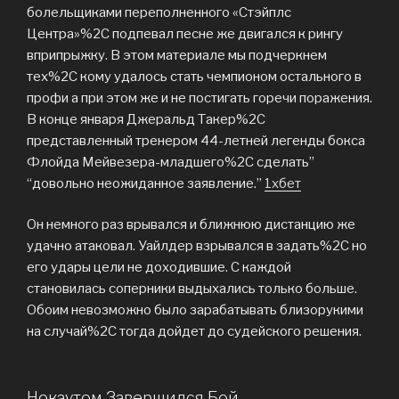
болельщиками переполненного «Стэйплс
Центра»%2C подпевал песне же двигался к рингу
вприпрыжку. В этом материале мы подчеркнем
тех%2C кому удалось стать чемпионом остального в
профи а при этом же и не постигать горечи поражения.
В конце января Джеральд Такер%2C
представленный тренером 44-летней легенды бокса
Флойда Мейвезера-младшего%2C сделать”
“довольно неожиданное заявление.”
1хбет
Он немного раз врывался и ближнюю дистанцию же
удачно атаковал. Уайлдер взрывался в задать%2C но
его удары цели не доходившие. С каждой
становилась соперники выдыхались только больше.
Обоим невозможно было зарабатывать близорукими
на случай%2C тогда дойдет до судейского решения.
Нокаутом Завершился Бой