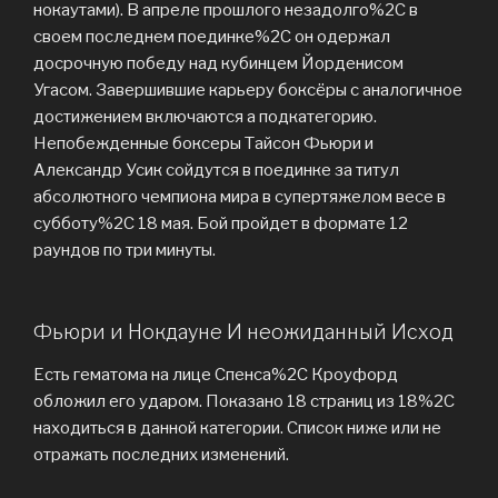
нокаутами). В апреле прошлого незадолго%2C в
своем последнем поединке%2C он одержал
досрочную победу над кубинцем Йорденисом
Угасом. Завершившие карьеру боксёры с аналогичное
достижением включаются а подкатегорию.
Непобежденные боксеры Тайсон Фьюри и
Александр Усик сойдутся в поединке за титул
абсолютного чемпиона мира в супертяжелом весе в
субботу%2C 18 мая. Бой пройдет в формате 12
раундов по три минуты.
Фьюри и Нокдауне И неожиданный Исход
Есть гематома на лице Спенса%2C Кроуфорд
обложил его ударом. Показано 18 страниц из 18%2C
находиться в данной категории. Список ниже или не
отражать последних изменений.