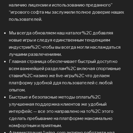
наличию лицензии и использованию преданного”
“игрового софта мы заслужили полное доверие наших
пользователей.
Мы всегда обновляем наш каталог%2C добавляя
новые игры и следуя единственным тенденциям
индустрии%2C чтобы вы всегда могли наслаждаться
лучшими развлечениями.
Главная страница обеспечивает быстрый доступ ко
всем важнейшей разделам%2C включая спортивные
ставки%2C казино же live-игры%2C что делаем
платформу удобной ддя пользователей с любой
опытом.
Быстрые и безопасные методы оплаты%2C
улучшенная поддержка клиентов же удобный
интерфейс — все это направлено на то%2C этого
сделать пребывание на платформе максимально
комфортным и приятным.
Администрация 1winq. com активно работаете над