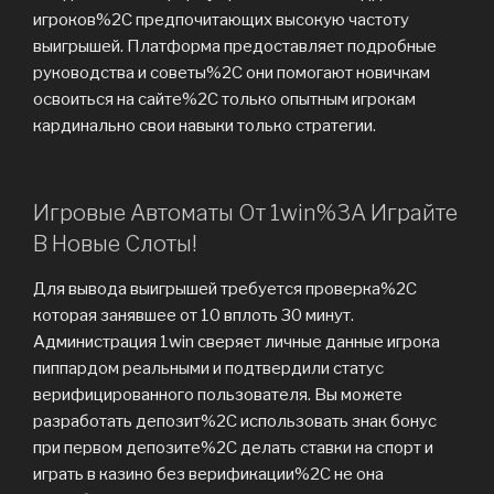
игроков%2C предпочитающих высокую частоту
выигрышей. Платформа предоставляет подробные
руководства и советы%2C они помогают новичкам
освоиться на сайте%2C только опытным игрокам
кардинально свои навыки только стратегии.
Игровые Автоматы От 1win%3A Играйте
В Новые Слоты!
Для вывода выигрышей требуется проверка%2C
которая занявшее от 10 вплоть 30 минут.
Администрация 1win сверяет личные данные игрока
пиппардом реальными и подтвердили статус
верифицированного пользователя. Вы можете
разработать депозит%2C использовать знак бонус
при первом депозите%2C делать ставки на спорт и
играть в казино без верификации%2C не она