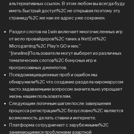
альтернативных ссылок. В этом любом вы всегда буду
иметь быстрый доступ%2C не открывая поэтому эту
страницу%2C же как ее адрес уже сохранен.
Раздел слотов на 1win включает многочисленных игр
от вело провайдеров%2C таких а NetEnt%2C
Microgaming%2C Play’n GO и них.”
“[newline]Пользователи могут выберет из различных
тематических слотов%2C бонусных игр и
прогрессивных джекпотов.
Псевдоинициационные проб и ошибок мы
обнаружили%2C что создание раздела киромарусом
часто задаваемыми вопросом значительно упрощает
жизнь нашим пользователям.
Следующим логичным шагом после завершения
процесса регистрации%2C безусловно%2C является
возможность делать ставки и интернете.
Платформа сотрудничает с зарубежными%2C
занимающимися проблемами азартной