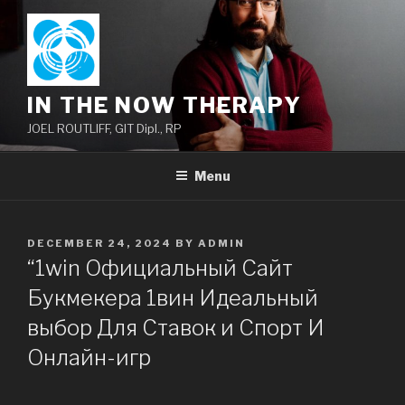
Skip
to
content
IN THE NOW THERAPY
JOEL ROUTLIFF, GIT Dipl., RP
Menu
POSTED
DECEMBER 24, 2024
BY
ADMIN
ON
“1win Официальный Сайт
Букмекера 1вин Идеальный
выбор Для Ставок и Спорт И
Онлайн-игр