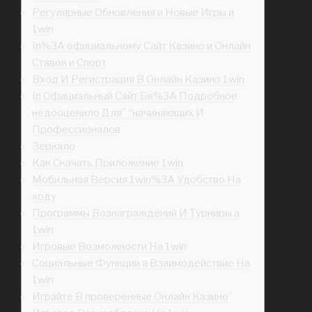
Регулярные Обновления и Новые Игры и
1win
In%3A официальному Сайт Казино и Онлайн
Ставок и Спорт
Вход И Регистрация В Онлайн Казино 1win
In Официальный Сайт Бк%3A Подробное
недооценило Для” “начинающих И
Профессионалов
Зеркало
Как Скачать Приложение 1win
Мобильная Версия 1win%3A Удобство На
ходу
Программы Вознаграждений И Турниры а
1win
Игровые Возможности На 1win
Социальные Функции а Взаимодействие На
1win
Играйте В проверенные Онлайн Казино”