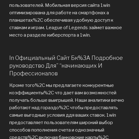
пользователей. Мобильная версия сайта 1win
оптимизирована для работе на смартфонах а
планшетах%2C обеспечивая удобную доступ к
ставкам и играм. League of Legends займет важное
место а разделе киберспорта а 1win.
In Официальный Сайт Бк%3A Подробное
руководство Для” “начинающих И
Профессионалов
Кроме того%2C мы предлагаете конкурентные
коэффициенты%2C что дает вам возможностей
получать больше выигрышей. Наши аналитики вечно
работают над гораздо%2C чтобы предоставлять
самые выгодные условия ддя ваших ставок. 1win
предоставляет пользователям широкий выбор
способов пополнения счета и однозначный
средств%2C включая банковские карты%2C