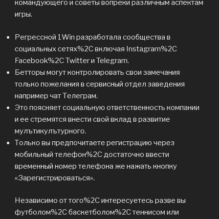
командующего и советы вопреки различным аспектам
игры.
Регрессной 1Win разработала сообщества в
социальных сетях%2C включая Instagram%2C
Facebook%2C Twitter и Telegram.
Бетторы могут контролировать свои замечания
только пожелания в сервисный отдел заведения
например чат Телеграм.
Это поясняет социальную ответственность компании
и ее стремятся внести свой вклад в развитие
мулътикулътурного.
Только вы предпочитаете регистрацию через
мобильный телефон%2C достаточно ввести
временный номер телефона же нажать кнопку
«Зарегистрироваться».
Независимо от того%2C интересуетесь разве вы
футболом%2C баскетболом%2C теннисом или