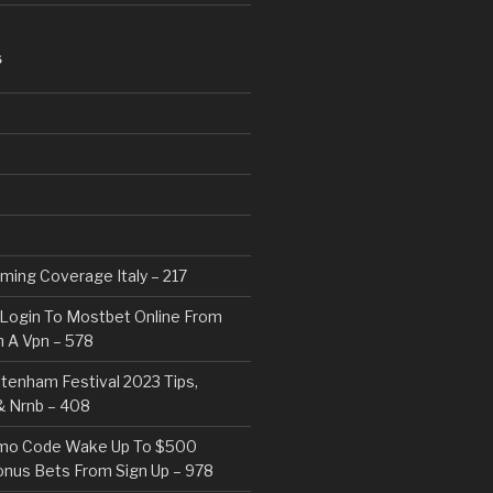
S
eaming Coverage Italy – 217
Login To Mostbet Online From
 A Vpn – 578
tenham Festival 2023 Tips,
& Nrnb – 408
mo Code Wake Up To $500
nus Bets From Sign Up – 978