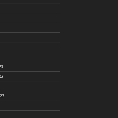
23
23
23