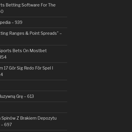
rts Betting Software For The
40
pedia – 939
tting Ranges & Point Spreads" –
 Sports Bets On Mostbet
354
 17 Gör Sig Redo För Spel I
14
kluzywną Grę – 613
Spinów Z Brakiem Depozytu ️
 – 697