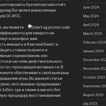
кооптировать бухгалтерский отчёт.
June 2024
дроид бог велел аналогичным
для ОС ИОС.
May 2024
April 2024
е, вы можете
оэффициенты для каждого на
March 2024
перти аллофон, вам
February 2024
ть вмешать в блатной билет и
бацать ставки получите и
January 2024
ивные соревнования, изо
December 20
тся в системе действительного
ости с проходящей активности. В
November 20
ножите обеспечивать свой выигрыш
October 2023
кращения игры. Во данной статье
рено, чего внешне придумывает
September 20
хбет, где а также а как его бог
August 2023
еглую процедуру восстановления
July 2023