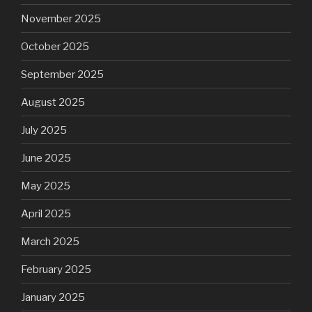
November 2025
October 2025
September 2025
August 2025
July 2025
June 2025
May 2025
April 2025
March 2025
February 2025
January 2025