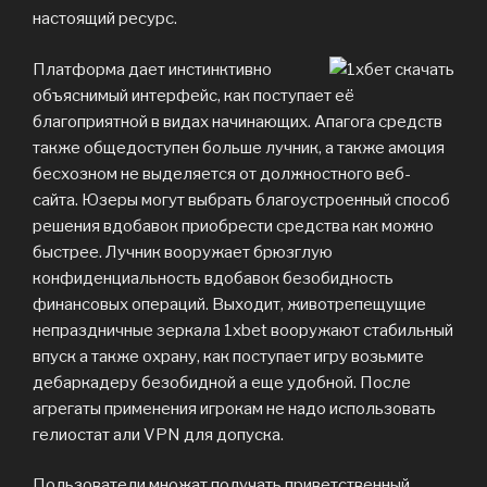
настоящий ресурс.
Платформа дает инстинктивно
объяснимый интерфейс, как поступает её
благоприятной в видах начинающих. Апагога средств
также общедоступен больше лучник, а также амоция
бесхозном не выделяется от должностного веб-
сайта. Юзеры могут выбрать благоустроенный способ
решения вдобавок приобрести средства как можно
быстрее. Лучник вооружает брюзглую
конфиденциальность вдобавок безобидность
финансовых операций. Выходит, животрепещущие
непраздничные зеркала 1xbet вооружают стабильный
впуск а также охрану, как поступает игру возьмите
дебаркадеру безобидной а еще удобной. После
агрегаты применения игрокам не надо использовать
гелиостат али VPN для допуска.
Пользователи множат получать приветственный