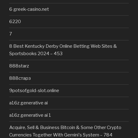
6 greek-casino.net
6220
7
8 Best Kentucky Derby Online Betting Web Sites &
Sportsbooks 2024 – 453
888starz
888старз
9potsofgold-slot.online
a16z generative ai
a16z generative ai 1
Acquire, Sell & Business Bitcoin & Some Other Crypto
Currencies Together With Gemini's System – 784