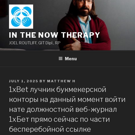
Skip
to
content
IN THE NOW THERAPY
JOEL ROUTLIFF, GIT Dipl., RP
Menu
POSTED
JULY 1, 2025
BY
MATTHEW H
ON
1xBet лучник букмекерской
конторы на данный момент войти
нате должностной веб-журнал
1хБет прямо сейчас по части
бесперебойной ссылке