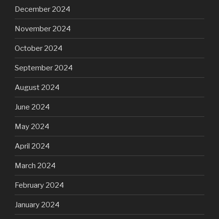
December 2024
November 2024
October 2024
September 2024
August 2024
June 2024
May 2024
April 2024
March 2024
February 2024
January 2024