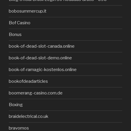
bobosummercup.it
Bof Casino
Bonus
book-of-dead-slot-canada.online
book-of-dead-slot-demo.online
book-of-ramagic-kostenlos.online
bookofdeadarticles
boomerang-casino.com.de
Boxing
braidelectrical.co.uk
bravomos