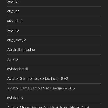
aug_bh
aug_bt
aug_ch_1
aug_rb
aug_slot_2
Australian casino
Aviator
aviator brazil
Aviator Game Sites Spribe Год – 892
Aviator Game Zambia Что Каждый – 665
aviator IN
Aviator Money Game Download Краш Игре – 159