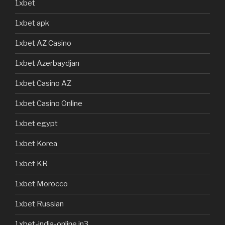
1xbet
1xbet apk
1xbet AZ Casino
1xbet Azerbaydjan
1xbet Casino AZ
1xbet Casino Online
1xbet egypt
1xbet Korea
1xbet KR
1xbet Morocco
1xbet Russian
1xbet-india-online.in3