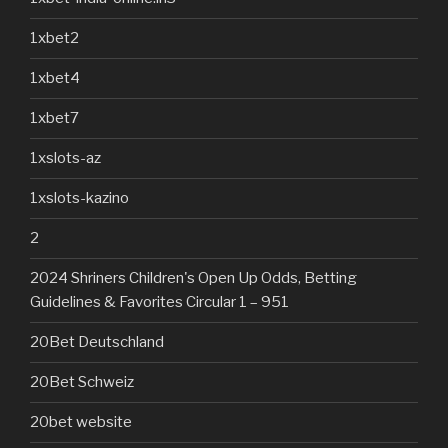
1xbet2
1xbet4
1xbet7
1xslots-az
1xslots-kazino
2
2024 Shriners Children's Open Up Odds, Betting
Guidelines & Favorites Circular 1 – 951
20Bet Deutschland
20Bet Schweiz
20bet website