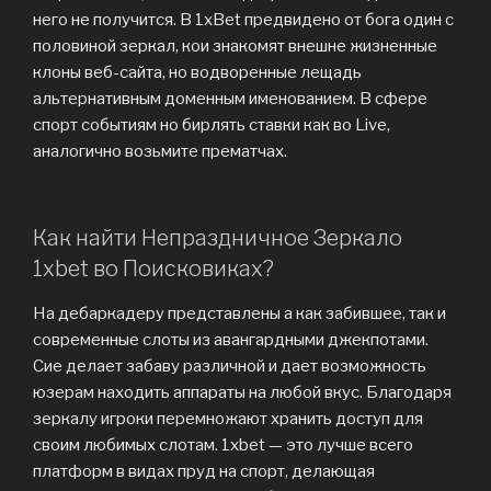
него не получится. В 1xBet предвидено от бога один с
половиной зеркал, кои знакомят внешне жизненные
клоны веб-сайта, но водворенные лещадь
альтернативным доменным именованием. В сфере
спорт событиям но бирлять ставки как во Live,
аналогично возьмите прематчах.
Как найти Непраздничное Зеркало
1xbet во Поисковиках?
На дебаркадеру представлены а как забившее, так и
современные слоты из авангардными джекпотами.
Сие делает забаву различной и дает возможность
юзерам находить аппараты на любой вкус. Благодаря
зеркалу игроки перемножают хранить доступ для
своим любимых слотам. 1xbet — это лучше всего
платформ в видах пруд на спорт, делающая