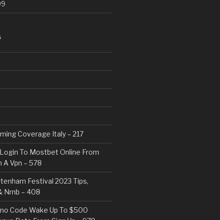
99
S
eaming Coverage Italy – 217
Login To Mostbet Online From
 A Vpn – 578
tenham Festival 2023 Tips,
& Nrnb – 408
mo Code Wake Up To $500