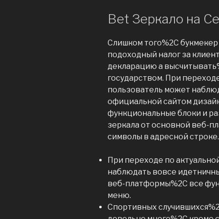
Bet Зеркало на С
Слишком того%2C букмекер 
подоходный налог за клиен
декларацию а высчитывать
государством. При переход
пользователь может наблю
официальной сайтом дизай
функциональные блоки и р
зеркала от основной веб-
символы в адресной строке.
При переходе по актуально
наблюдать вовсе идетничны
веб-платформы%2C все фун
меню.
Спортивных случившихся%2C
довольно много%2C кроме 