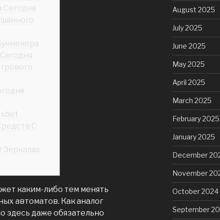
а Сегодня
August 2025
ушанного
July 2025
Букмекера
June 2025
 Сегодня
May 2025
Игрового
April 2025
егодня
March 2025
1xbet
February 2025
Средств С
January 2025
 Зеркалах
December 20
November 20
ожет каким-либо тем менять
October 2024
ых автоматов. Как аналог
September 2
о здесь даже обязательно