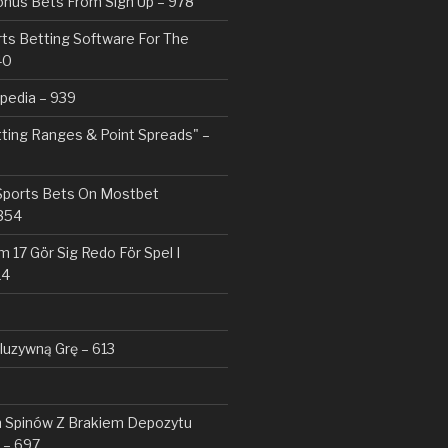
nus Bets From Sign Up – 978
rts Betting Software For The
40
pedia – 939
tting Ranges & Point Spreads" –
 Sports Bets On Mostbet
354
 17 Gör Sig Redo För Spel I
14
kluzywną Grę – 613
Spinów Z Brakiem Depozytu ️
 – 697