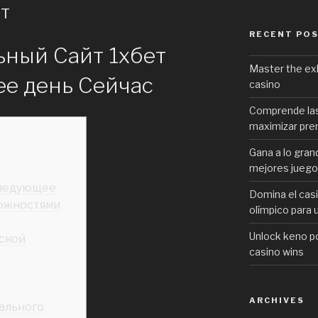
т
RECENT PO
ьный Сайт 1хбет
Master the exh
ее день Сейчас
casino
Comprende las
maximizar pre
Gana a lo gran
mejores juego
следующее
Domina el casi
можностями
olímpico para 
Unlock keno p
ской
casino wins
ARCHIVES
ального