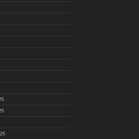
25
25
025