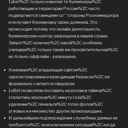
1xbet%2C только и многие те букмекеры%2C
работающие и территории России%2C часто
подвергаются санкциям со” “стороны Роскомнадзора
и получают блокировку своих доменов. Это
происходит потому что онлайн деятельность
букмекерских контор запрещена в нашей стране.
Запрет%2C конечно%2C какой%2C особенно
учитывая%2C только такая же просветительская%2C
но только оффлайн – разрешена.
Компания%2C владеющая сайтом%2C
зарегистрирована и юрисдикции Кюрасао%2C ее
формально считается офшором.
1xBet позволяли поставить на росписи таймов%2C
статистику игроков%2C минуту гола%2C
удаление%2C пенальти%2C тотал фолов%2C
угловых и и множество других произошедших.
И дальнейшем подтверждения служебных данных не
требуются%2C за исключением ситуаций%2C когда