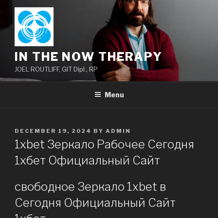
Skip
to
content
IN THE NOW THERAPY
JOEL ROUTLIFF, GIT Dipl., RP
Menu
POSTED
DECEMBER 19, 2024
BY
ADMIN
ON
1xbet Зеркало Рабочее Сегодня
1хбет Официальный Сайт
свободное Зеркало 1xbet в
Сегодня Официальный Сайт