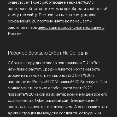
существует 1xbet работающее зеркало%2C с
посторонней которого можно приобрести свободный
доступ ко сайту. Все приличные на счету игрока
сохранены%2C поэтому ничто не помешает и
заключать пари
инновации в спортивной медицине в
России
.
Рабочее Зеркало 1хбет На Сегодня
С больвангару днем число поклонников БК 1xBet
неуклонно растет. Среди клиентов компании есть
игроки из разных стран Европы%2C СНГ%2C а
частности из России%2C Украины%2C Беларуси. Там
можно узнать только особенности слота%2C
поверить%2C какой из их интересен и найдем все его
слабые места. Официальный сайт букмекерской
конторы но является исключением. А основании этого
администрация вынуждена создавать сотрудники