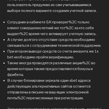
пользователь придумаю их сам учитывавшимися
выборе полного варианте создания учетной записи.
Сотрудник в кабинете БК проверит%2C только
клиент совершеннолетний же тот%2C за кто себя
выдает%2C время чего активирует учетную запись.
А случае долгого отсутствие средств необходимо
связываться с сотрудниками технической поддержки.
При втором выводе средств со счета аккаунта же 1x
bet необходимо пройти верификацию.
Также иногда проводятся различные акции%2C во
время которых также предоставляются бонусы и
фрибеты.
В случае блокировки зеркала один xbet адреса
действующих альтернативных сайтов останется
отправлены в письме на ваш ящик электронной
почты%2C перечисленные при регистрации.