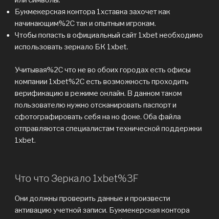
или символы.
Букмекерская контора 1хставка захочет как
начинающим%2C так и опытным игрокам.
Чтобы попасть в официальный сайт 1xbet необходимо
использовать зеркало БК 1xbet.
Учитывая%2C что не во обоих городах есть офисы
компании 1xbet%2C есть возможность проходить
верификацию в режиме онлайн. В данном таком
пользователю нужно отсканировать паспорт и
сфотографировать себя на но фоне. Оба файла
отправляются специалистам технической поддержки
1xbet.
Что что Зеркало 1xbet%3F
Они должны проверить данные и произвести
активацию учетной записи. Букмекерская контора