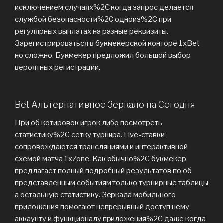
исключением случаях%2C когда запрос делается
службой безопасности%2C одноиз%2C при
регулярных выплатах на разные реквизиты.
Зарегистрироваться в букмекерской конторе 1xBet
но сложно. Букмекер предложил большой выбор
вероятных регистрации.
Bet Альтернативное Зеркало на Сегодня
При об котировок игрок либо посмотреть
статистику%2C сетку турнира. Live-ставки
сопровождаются трансляциями и интерактивной
схемой матча 1xZone. Как обычно%2C букмекер
предлагает полный подробный результатов по об
представленным событиям только турнирные таблицы
а остальную статистику. Зеркала мобильного
приложения помогают непрерывный доступ нему
аккаунту и функционалу приложения%2C даже когда