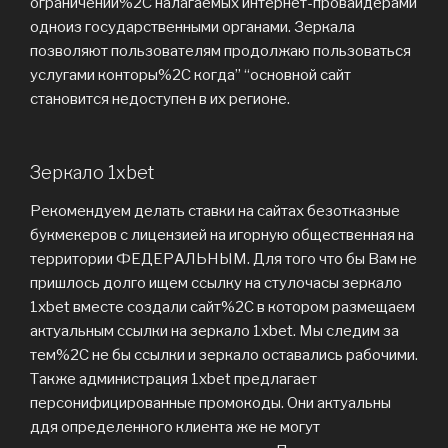
ограничений%2C налагаемых интернет-провайдерами
одноиз государственными органами. Зеркала
позволяют пользователям продолжаю пользоваться
услугами конторы%2C когда” “основной сайт
становится недоступен в их регионе.
Зеркало 1xbet
Рекомендуем делать ставки на сайтах безотказные
букмекеров с лицензией на игорную общественная на
территории ФЕДЕРАЛЬНЫМ. Для того что бы Вам не
пришлось долго ищем ссылку на стулочасы зеркало
1xbet вместе создали сайт%2C в котором размещаем
актуальным ссылки на зеркало 1xbet. Мы следим за
тем%2C не бы ссылки и зеркало оставались рабочими.
Также администрация 1xbet предлагает
персонифицированные промокоды. Они актуальны
ддя определенного клиента же не могут