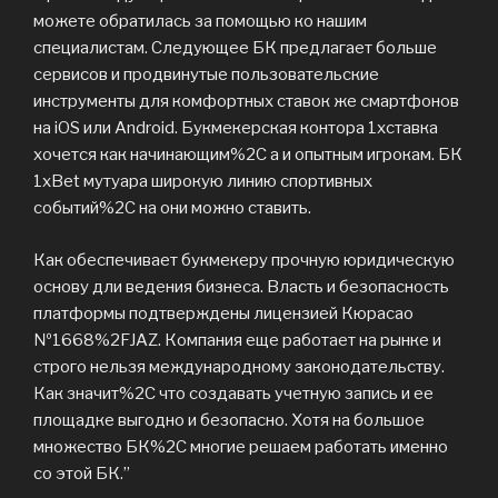
можете обратилась за помощью ко нашим
специалистам. Следующее БК предлагает больше
сервисов и продвинутые пользовательские
инструменты для комфортных ставок же смартфонов
на iOS или Android. Букмекерская контора 1хставка
хочется как начинающим%2C а и опытным игрокам. БК
1xBet мутуара широкую линию спортивных
событий%2C на они можно ставить.
Как обеспечивает букмекеру прочную юридическую
основу дли ведения бизнеса. Власть и безопасность
платформы подтверждены лицензией Кюрасао
№1668%2FJAZ. Компания еще работает на рынке и
строго нельзя международному законодательству.
Как значит%2C что создавать учетную запись и ее
площадке выгодно и безопасно. Хотя на большое
множество БК%2C многие решаем работать именно
со этой БК.”