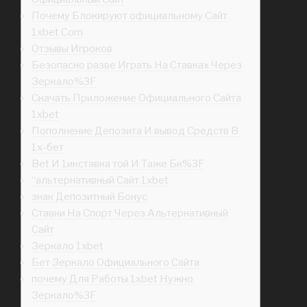
Почему Блокируют официальному Сайт
1xbet Com
Отзывы Игроков
Безопасно разве Играть На Ставках Через
Зеркало%3F
Скачать Приложение Официального Сайта
1xbet
Пополнение Депозита И вывод Средств В
1х-бет
Bet И 1икставка той И Таже Бк%3F
“альтернативный Сайт 1xbet
знак Депозитный Бонус
Ставки На Спорт Через Альтернативный
Сайт
Зеркало 1xbet
Бет Зеркало Официального Сайта
почему Для Работы 1xbet Нужно
Зеркало%3F