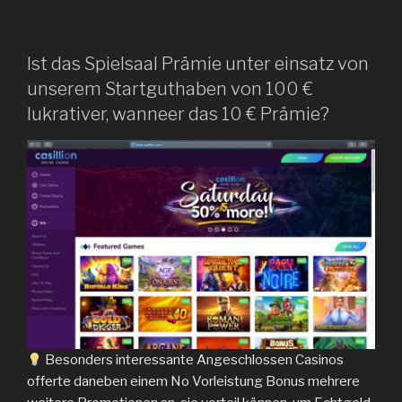
Ist das Spielsaal Prämie unter einsatz von
unserem Startguthaben von 100 €
lukrativer, wanneer das 10 € Prämie?
Besonders interessante Angeschlossen Casinos
offerte daneben einem No Vorleistung Bonus mehrere