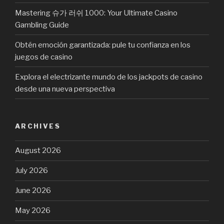
Mastering 슈가 러쉬 1000: Your Ultimate Casino
Gambling Guide
Obtén emoción garantizada: pule tu confianza en los
juegos de casino
Explora el electrizante mundo de los jackpots de casino
desde una nueva perspectiva
ARCHIVES
August 2026
July 2026
June 2026
May 2026