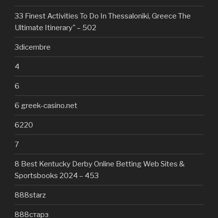
33 Finest Activities To Do In Thessaloniki, Greece The
Ultimate Itinerary" – 502
3dicembre
4
6
6 greek-casino.net
6220
7
8 Best Kentucky Derby Online Betting Web Sites &
Sportsbooks 2024 – 453
888starz
888старз