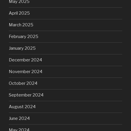
May 2025
April 2025
March 2025
February 2025
January 2025
December 2024
November 2024
October 2024
September 2024
August 2024
June 2024
May 2024