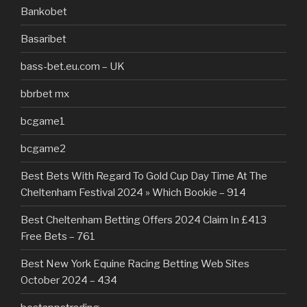
Bankobet
Basaribet
bass-bet.eu.com – UK
bbrbet mx
bcgame1
bcgame2
Best Bets With Regard To Gold Cup Day Time At The
Cheltenham Festival 2024 » Which Bookie – 914
Best Cheltenham Betting Offers 2024 Claim In £413
Free Bets – 761
Best New York Equine Racing Betting Web Sites
October 2024 – 434