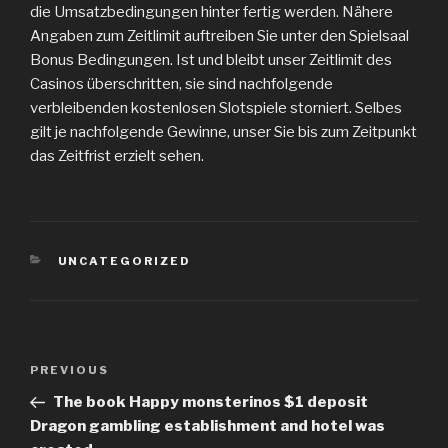
die Umsatzbedingungen hinter fertig werden. Nähere
Angaben zum Zeitlimit auftreiben Sie unter den Spielsaal
Bonus Bedingungen. Ist und bleibt unser Zeitlimit des
Casinos überschritten, sie sind nachfolgende
verbleibenden kostenlosen Slotspiele storniert. Selbes
gilt je nachfolgende Gewinne, unser Sie bis zum Zeitpunkt
das Zeitfrist erzielt sehen.
CATEGORIES
UNCATEGORIZED
Post
PREVIOUS
Previous
navigation
Post
The book Happy monsterinos $1 deposit
Dragon gambling establishment and hotel was