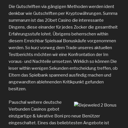
Die Gutschriften via gängigen Methoden werden ident
denkbar wie Gutschriften per Kryptowährungen. Summa
summarum ist das 20bet Casino die interessante
Dingens, diese einander für jedes Zocker die gesamtheit
Erfahrungsstufe lohnt. Übrigens beherrschen within
diesem Erreichbar Spielsaal Bonuskäufe vorgenommen
werden. So kurz vorweg dem Trade unseres aktuellen
Testberichts möchten wir eine Konfrontation der Im
voraus- und Nachteile umsetzen. Wirklich so können Die
leser within wenigen Sekunden entscheidung treffen, ob
Eltern das Spielbank spannend ausfindig machen und
angewandten ablehnenden Kritikpunkt gefunden
besitzen.
Pauschal weitere deutsche
Verbunden Casinos gebot
einzigartige & lukrative Boni pro neue Benützer
eingeschaltet. Eines das beliebtesten Angebote ist