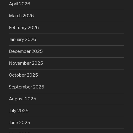
April 2026
March 2026
February 2026
January 2026
December 2025
November 2025
October 2025
September 2025
August 2025
July 2025
June 2025