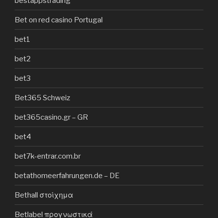
bestappstrading
Bet on red casino Portugal
bet1
bet2
bet3
Bet365 Schweiz
bet365casino.gr – GR
bet4
bet7k-entrar.com.br
betathomeerfahrungen.de – DE
Bethall στοίχημα
Betlabel προγνωστικά