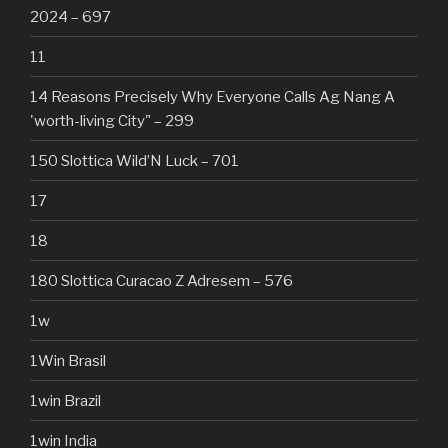
2024 – 697
11
14 Reasons Precisely Why Everyone Calls Ag Nang A
'worth-living City" – 299
150 Slottica Wild’N Luck – 701
17
18
180 Slottica Curacao Z Adresem – 576
1w
1Win Brasil
1win Brazil
1win India