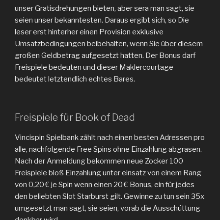
unser Gratisdrehungen bieten, aber sera man sagt, sie
seien unser bekanntesten. Daraus ergibt sich, so Die
leser erst hinterher einen Provision exklusive
Umsatzbedingungen beibehalten, wenn Sie über diesem
großen Geldbetrag aufgesetzt hatten. Der Bonus darf
Freispiele bedeuten und dieser Maklercourtage
bedeutet letztendlich echtes Bares.
Freispiele für Book of Dead
Vincispin Spielbank zählt nach einen besten Adressen pro
alle, nachfolgende Free Spins ohne Einzahlung abgrasen.
Nach der Anmeldung bekommen neue Zocker 100
Freispiele bloß Einzahlung unter einsatz von einem Rang
von 0,20 € je Spin wenn einen 20 € Bonus, ein für jedes
den beliebten Slot Starburst gilt. Gewinne zu tun sein 35x
umgesetzt man sagt, sie seien, vorab die Ausschüttung