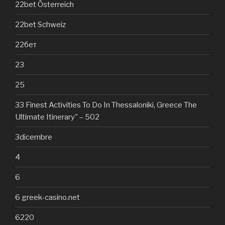
22bet Österreich
22bet Schweiz
22бет
23
25
33 Finest Activities To Do In Thessaloniki, Greece The
Ultimate Itinerary" – 502
3dicembre
4
6
6 greek-casino.net
6220