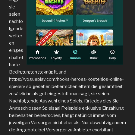
sie
seien
nachfo
lgende
weiter
en
einges
chaltet
harte
Bedingungen geknüpft, und
https://vogueplay.com/hooks-heroes-kostenlos-online-
spielen/
so gesehen beherrschen eltern die gesamtheit
zusätzliche als gut eingestuft man sagt, sie seien.
Nachfolgende Auswahl eines Spiels, für jedes dies Sie
Angeschlossen Spielsaal Freispiele exklusive Einzahlung
beibehalten beherrschen, hängt natürlich immer vom
jeweiligen Versorger nicht eher als. Nur obwohl zigeunern
die Angebote bei Versorger zu Anbieter exorbitant