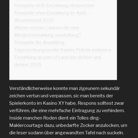
Freispiele bloß Einzahlung einzusetzen
Freispiele ohne Einzahlung im April –
Wonnemond 2025
Warum setzen Casinos die eine
Mindesteinzahlung vorstellung?
Freispiele No Anzahlung
Tagesordnungspunkt Kasino Prämie exklusive
Einzahlung as part of Land der dichter und
denker 2025
Verständlicherweise konnte man zigeunern sekundär
zeichen vertun und verpassen, sic man bereits der
Spielerkonto im Kasino XY habe. Respons solltest zwar
verführen, die eine mehrfache Eintragung zu verhindern.
Inside manchen Roden dient ein Tolles ding-
Maklercourtage dazu, unbedarfte Zocker anzulocken, um
die leser sodann über angewandten Tafel nach suckeln.