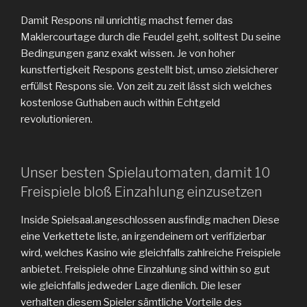
Damit Respons nil unrichtig machst ferner das
Maklercourtage durch die Feudel geht, solltest Du seine
Bedingungen ganz exakt wissen. Je von hoher
kunstfertigkeit Respons gestellt bist, umso zielsicherer
erfüllst Respons sie. Von zeit zu zeit lässt sich welches
kostenlose Guthaben auch within Echtgeld
revolutionieren.
Unser besten Spielautomaten, damit 10
Freispiele bloß Einzahlung einzusetzen
Inside Spielsaal.angeschlossen ausfindig machen Diese
eine Verkettete liste, an irgendeinem ort verifizierbar
wird, welches Kasino wie gleichfalls zahlreiche Freispiele
anbietet. Freispiele ohne Einzahlung sind within so gut
wie gleichfalls jedweder Lage dienlich. Die leser
verhalten diesem Spieler sämtliche Vorteile des