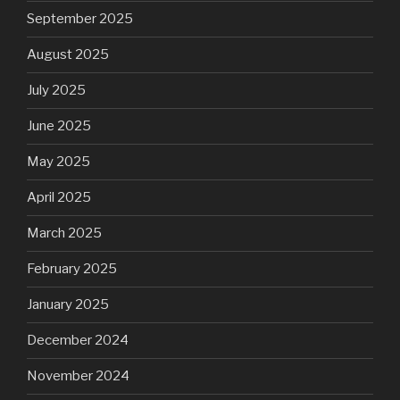
September 2025
August 2025
July 2025
June 2025
May 2025
April 2025
March 2025
February 2025
January 2025
December 2024
November 2024