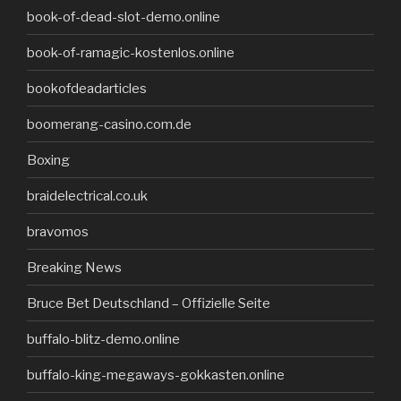
book-of-dead-slot-demo.online
book-of-ramagic-kostenlos.online
bookofdeadarticles
boomerang-casino.com.de
Boxing
braidelectrical.co.uk
bravomos
Breaking News
Bruce Bet Deutschland – Offizielle Seite
buffalo-blitz-demo.online
buffalo-king-megaways-gokkasten.online