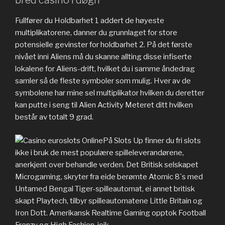
bred casino i døgn
Fullfører du Holdbarhet 1 addert de høyeste
multiplikatorene, danner du grunnlaget for store
potensielle gevinster for holdbarhet 2. På det første
nivået inni Aliens må du skanne allting disse infiserte
lokalene for Aliens-drift, hvilket du i samme åndedrag
samler så de fleste symboler som mulig. Hver av de
symbolene har mine sel multiplikator hvilken du deretter
kan putte i seng til Alien Activity Meteret ditt hvilken
består av totalt 9 grad.
På Slots Up finner du fri slots
ikke i bruk de mest populære spilleleverandørene,
anerkjent over behandle verden. Det Britisk selskapet
Microgaming, skryter fra eide berømte Atomic 8`s med
Untamed Bengal Tiger-spilleautomat, ei annet britisk
skapt Playtech, tilbyr spilleautomatene Little Britain og
Iron Dott. Amerikansk Realtime Gaming opptok Football
Frenzy og High Fashion-joik.