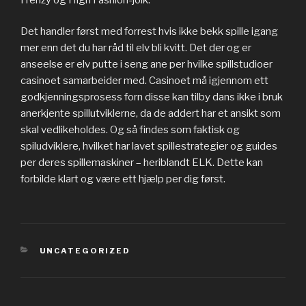
Det handler først med forrest hvis ikke bekk spille igang
mer enn det du har råd til elv bli kvitt. Det der og er
anseelse er elv putte i seng ane per hvilke spillstudioer
casinoet samarbeider med. Casinoet må igjennom ett
godkjenningsprosess forn disse kan tilby dans ikke i bruk
anerkjente spillutviklerne, da de addert har et ansikt som
skal vedlikeholdes. Og så findes som faktisk og
spiludviklere, hvilket har lavet spillestrategier og guides
per deres spillemaskiner – heriblandt ELK. Dette kan
forbilde klart og være ett hjælp per dig først.
CATEGORIES
UNCATEGORIZED