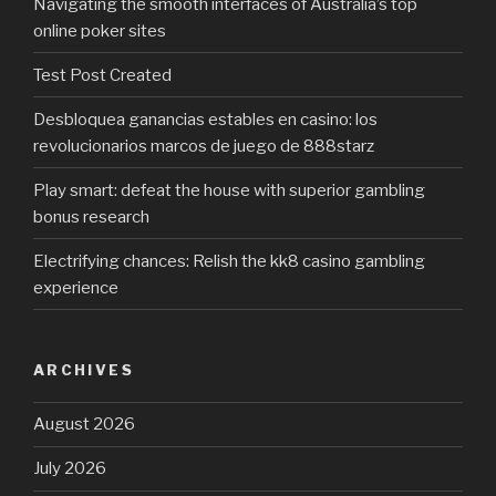
Navigating the smooth interfaces of Australia’s top
online poker sites
Test Post Created
Desbloquea ganancias estables en casino: los
revolucionarios marcos de juego de 888starz
Play smart: defeat the house with superior gambling
bonus research
Electrifying chances: Relish the kk8 casino gambling
experience
ARCHIVES
August 2026
July 2026