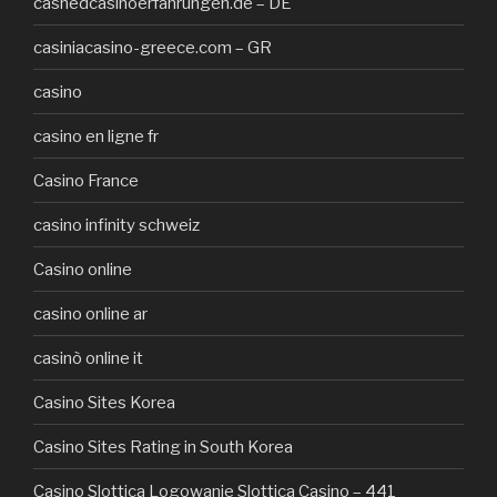
cashedcasinoerfahrungen.de – DE
casiniacasino-greece.com – GR
casino
casino en ligne fr
Casino France
casino infinity schweiz
Casino online
casino online ar
casinò online it
Casino Sites Korea
Casino Sites Rating in South Korea
Casino Slottica Logowanie Slottica Casino – 441