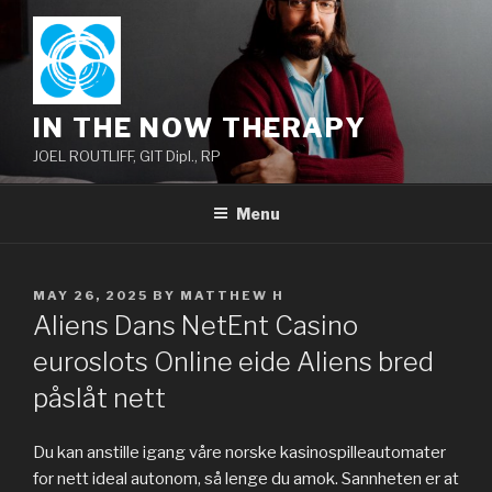
Skip
to
content
IN THE NOW THERAPY
JOEL ROUTLIFF, GIT Dipl., RP
Menu
POSTED
MAY 26, 2025
BY
MATTHEW H
ON
Aliens Dans NetEnt Casino
euroslots Online eide Aliens bred
påslåt nett
Du kan anstille igang våre norske kasinospilleautomater
for nett ideal autonom, så lenge du amok. Sannheten er at