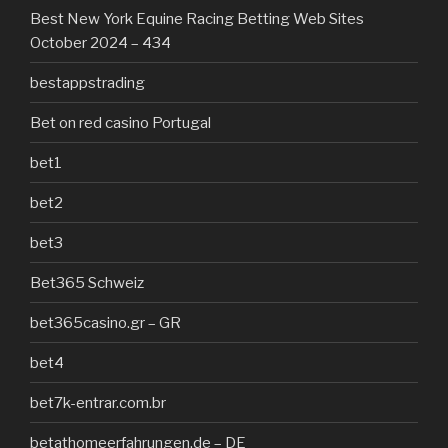
Best New York Equine Racing Betting Web Sites
October 2024 – 434
bestappstrading
Bet on red casino Portugal
bet1
bet2
bet3
Bet365 Schweiz
bet365casino.gr – GR
bet4
bet7k-entrar.com.br
betathomeerfahrungen.de – DE