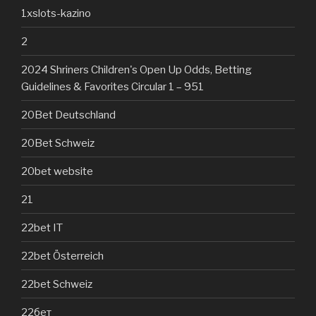
1xslots-kazino
2
2024 Shriners Children's Open Up Odds, Betting
Guidelines & Favorites Circular 1 – 951
20Bet Deutschland
20Bet Schweiz
20bet website
21
22bet IT
22bet Österreich
22bet Schweiz
22бет