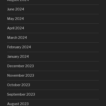
June 2024
May 2024
April 2024
March 2024
February 2024
January 2024
December 2023
November 2023
October 2023
September 2023
August 2023