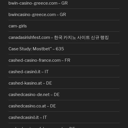
bwin-casino-greece.com – GR
bwincasino-greece.com – GR
cam-girls
canadasirishfest.com – 한국 카지노 사이트 신규 랭킹
Case Study: Mostbet" – 635
cashed-casino-france.com – FR
cashed-casinò.it – IT
cashed-kasino.at – DE
cashedcasino-de.net – DE
cashedcasino.co.at – DE
cashedcasinò.it – IT