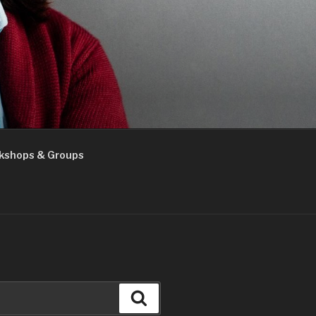
kshops & Groups
Search