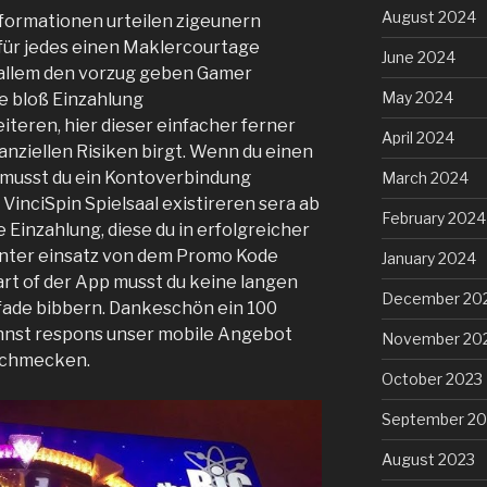
August 2024
formationen urteilen zigeunern
für jedes einen Maklercourtage
June 2024
n allem den vorzug geben Gamer
May 2024
 bloß Einzahlung
teren, hier dieser einfacher ferner
April 2024
anziellen Risiken birgt. Wenn du einen
, musst du ein Kontoverbindung
March 2024
VinciSpin Spielsaal existireren sera ab
February 2024
e Einzahlung, diese du in erfolgreicher
unter einsatz von dem Promo Kode
January 2024
rt of der App musst du keine langen
December 20
fade bibbern. Dankeschön ein 100
annst respons unser mobile Angebot
November 20
bschmecken.
October 2023
September 20
August 2023