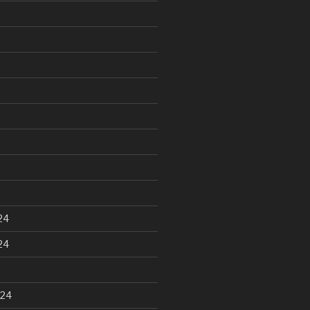
24
24
024