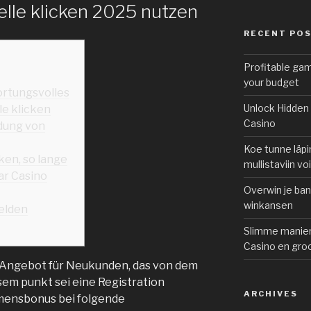
elle klicken 2025 nutzen
RECENT PO
Profitable ga
your budget
ortungsvolles
Unlock Hidden
le klicken
Casino
dung von
Koe tunne läp
ken, so lange
mullistaviin voi
ar Casino
Overwin je bank
winkansen
elden
Slimme manier
Casino en gro
 Angebot für Neukunden, das von dem
esem punkt sei eine Registration
ARCHIVES
mmensbonus bei folgende