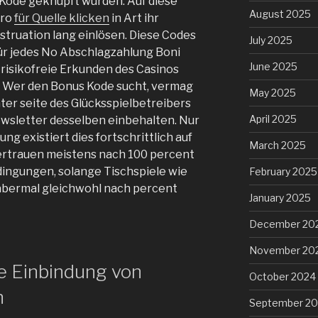
Kode geknüpft wurden. Auf diese
August 2025
pro
für Quelle klicken
in Art ihr
ruation lang einlösen. Diese Codes
July 2025
für jedes No Abschlagzahlung Boni
June 2025
r risikofreie Erkunden des Casinos
n. Wer den Bonus Kode sucht, vermag
May 2025
nter seite des Glücksspielbetreibers
April 2025
wsletter desselben einbehalten. Nur
ung existiert dies fortschrittlich auf
March 2025
vertrauen meistens nach 100 percent
dingungen, solange Tischspiele wie
February 2025
 abermal gleichwohl nach percent
January 2025
December 20
November 20
e Einbindung von
October 2024
n
September 2