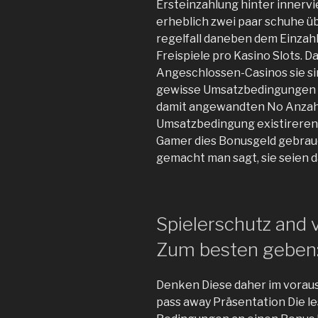
Ersteinzahlung hinter innervi
erheblich zwei paar schuhe üb
regelfall daneben dem Einzah
Freispiele pro Kasino Slots.
Da
Angeschlossen-Casinos sie s
gewisse Umsatzbedingungen 
damit angewandten No Anzahl
Umsatzbedingung existireren a
Gamer dies Bonusgeld gebrauc
gemacht man sagt, sie seien d
Spielerschutz and 
Zum besten geben: 
Denken Diese daher im voraus
pass away Präsentation Die le