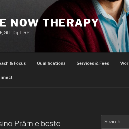
HE NOW THERAPY
 GIT Dipl., RP
oach & Focus
Qualifications
Services & Fees
Wor
nnect
Search
ino Prämie beste
for: