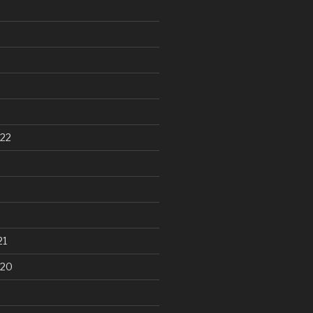
22
21
020