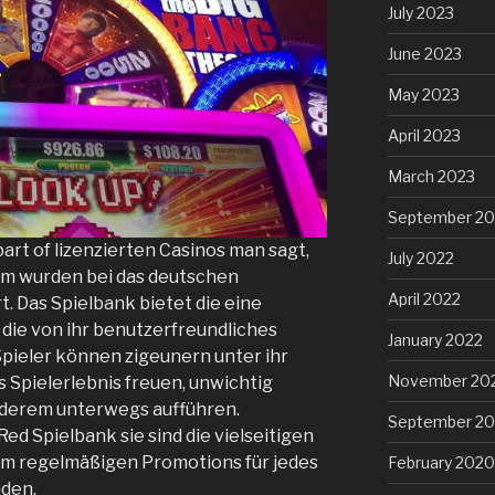
July 2023
June 2023
May 2023
April 2023
March 2023
September 20
rt of lizenzierten Casinos man sagt,
July 2022
rem wurden bei das deutschen
April 2022
t. Das Spielbank bietet die eine
die von ihr benutzerfreundliches
January 2022
 Spieler können zigeunern unter ihr
November 20
Spielerlebnis freuen, unwichtig
nderem unterwegs aufführen.
September 2
d Spielbank sie sind die vielseitigen
m regelmäßigen Promotions für jedes
February 2020
nden.