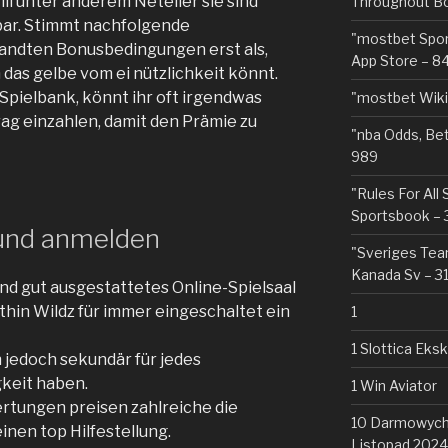
rill unter anderem Neteller sie sind
Throughout Bo
bar. Stimmt nachfolgende
"‎mostbet Spo
ndten Bonusbedingungen erst als,
App Store – 8
 das gelbe vom ei nützlichkeit könnt.
Spielbank, könnt ihr oft irgendwas
"mostbet Wiki
ag einzahlen, damit den Prämie zu
"nba Odds, Be
989
"Rules For All
Sportsbook – 
und anmelden
"Sveriges Team
Kanada Sv – 3
nd gut ausgestattetes Online-Spielsaal
ithin Wildz für immer eingeschaltet ein
1
1 Slottica Eks
jedoch sekundär für jedes
keit haben.
1 Win Aviator
rtungen preisen zahlreiche die
10 Darmowych 
nen top Hilfestellung.
Listopad 2024