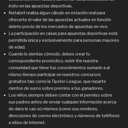
éxito en las apuestas deportivas.
Netabet realiza algun cálculo en estación real para
ofrecerte el valor de las apuestas actuales en función
delete precio de los mercados de apuestas en vivo.
La participación en casas para apuestas deportivas está
permitida única y exclusivamente para personas mayores
de edad.
Cuando lo sientas cómodo, debes crear tu
correspondiente pronóstico, nutrir the nuestra
comunidad que tiene tus conocimientos sumado a al
mismo tiempo participar en nuestros concursos
gratuitos tais como la Tipster League, que reparte
cientos de euros sobre premios a tus ganadores.
Los niños siempre deben contar con el permiso sobre
sus padres antes de enviar cualquier información acerca
de dans le cas où mismos (como sus nombres,
direcciones de correo electrónico y números de teléfono)
a sitios de internet.