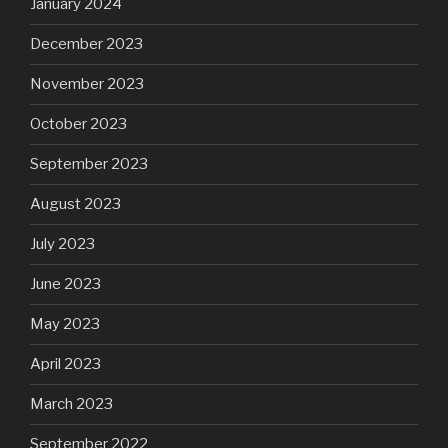
January 2024
December 2023
November 2023
October 2023
September 2023
August 2023
July 2023
June 2023
May 2023
April 2023
March 2023
September 2022