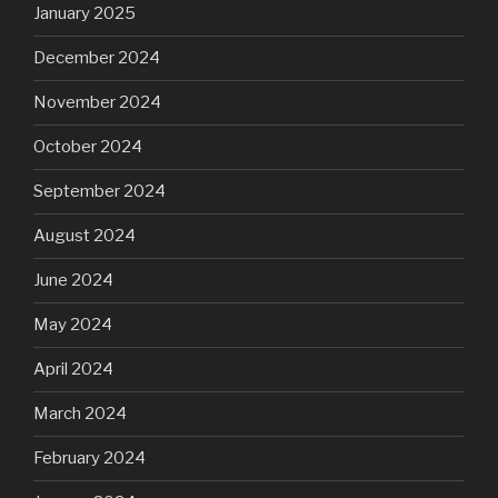
January 2025
December 2024
November 2024
October 2024
September 2024
August 2024
June 2024
May 2024
April 2024
March 2024
February 2024