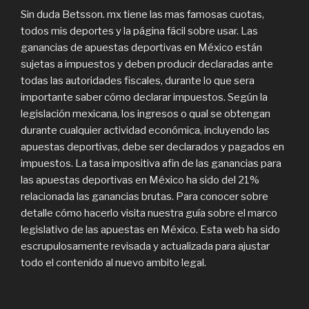
Sin duda Betsson. mx tiene las mas famosas cuotas,
todos mis deportes y la página fácil sobre usar. Las
ganancias de apuestas deportivas en México están
sujetas a impuestos y deben producir declaradas ante
todas las autoridades fiscales, durante lo que sera
importante saber cómo declarar impuestos. Según la
legislación mexicana, los ingresos o qual se obtengan
durante cualquier actividad económica, incluyendo las
apuestas deportivas, debe ser declarados y pagados en
impuestos. La tasa impositiva afin de las ganancias para
las apuestas deportivas en México ha sido del 21%
relacionada las ganancias brutas. Para conocer sobre
detalle cómo hacerlo visita nuestra guía sobre el marco
legislativo de las apuestas en México. Esta web ha sido
escrupulosamente revisada y actualizada para ajustar
todo el contenido al nuevo ambito legal.