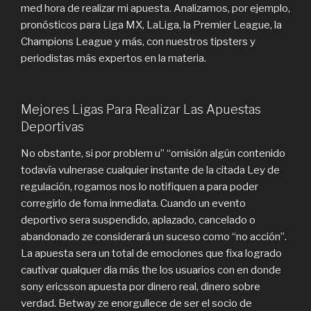
med hora de realizar mi apuesta. Analizamos, por ejemplo,
pronósticos para Liga MX, LaLiga, la Premier League, la
Champions League y más, con nuestros tipsters y
periodistas más expertos en la materia.
Mejores Ligas Para Realizar Las Apuestas
Deportivas
No obstante, si por problem u” “omisión algún contenido
todavía vulnerase cualquier instante de la citada Ley de
regulación, rogamos nos lo notifiquen a para poder
corregirlo de foma inmediata. Cuando un evento
deportivo sera suspendido, aplazado, cancelado o
abandonado ze considerará un suceso como “no acción”.
La apuesta sera un total de emociones que fixa logrado
cautivar qualquer dia más the los usuarios con en donde
sony ericsson apuesta por dinero real, dinero sobre
verdad. Betway ze enorgullece de ser el socio de