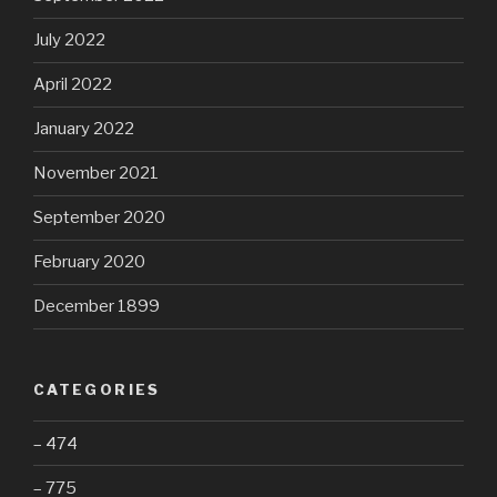
July 2022
April 2022
January 2022
November 2021
September 2020
February 2020
December 1899
CATEGORIES
– 474
– 775