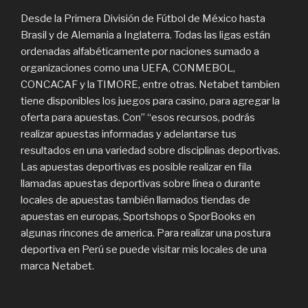
Desde la Primera División de Fútbol de México hasta
Brasil y de Alemania a Inglaterra. Todas las ligas están
ordenadas alfabéticamente por naciones sumado a
organizaciones como una UEFA, CONMEBOL,
CONCACAF y la TIMORE, entre otras. Netabet tambien
tiene disponibles los juegos para casino, para agregar la
oferta para apuestas. Con” “esos recursos, podrás
realizar apuestas informadas y adelantarse tus
resultados en una variedad sobre disciplinas deportivas.
Las apuestas deportivas es posible realizar en fila
llamadas apuestas deportivas sobre línea o durante
locales de apuestas también llamados tiendas de
apuestas en europas, Sportshops o SporBooks en
algunas rincones de america. Para realizar una postura
deportiva en Perú se puede visitar mis locales de una
marca Netabet.