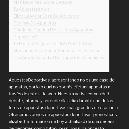
Más Deportes Sobre Betsson
Tu Apuestasegura
Elige La Mejor Casa De Apuestas
Páginas De Apuestas
Dónde Se Pueden Realizar Las Apuestas
Deportivas?
Tu Postura Segura Los 365 Días Del Año
Mercados Para Hacer Apuestas En Betsson
Una Amplia Variedad De Deportes Disponibles
ApuestasDeportivas. apresentando no es una casa de
apuestas, por lo o qual no podrás efetuar apuestas a
través de este sitio web. Nuestra activa comunidad
debate, informa y aprende día a día durante uno de los
foros de apuestas deportivas más grandes de espanola.
Ofrecemos bonos de apuestas deportivas, pronósticos
elizabeth información de hoy actualidad de una decena
de deportes como fútbol, ping-pong, baloncesto,