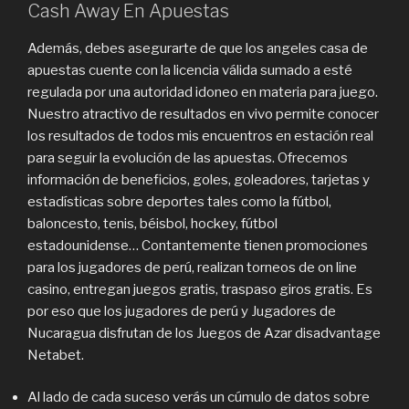
Cash Away En Apuestas
Además, debes asegurarte de que los angeles casa de
apuestas cuente con la licencia válida sumado a esté
regulada por una autoridad idoneo en materia para juego.
Nuestro atractivo de resultados en vivo permite conocer
los resultados de todos mis encuentros en estación real
para seguir la evolución de las apuestas. Ofrecemos
información de beneficios, goles, goleadores, tarjetas y
estadísticas sobre deportes tales como la fútbol,
baloncesto, tenis, béisbol, hockey, fútbol
estadounidense… Contantemente tienen promociones
para los jugadores de perú, realizan torneos de on line
casino, entregan juegos gratis, traspaso giros gratis. Es
por eso que los jugadores de perú y Jugadores de
Nucaragua disfrutan de los Juegos de Azar disadvantage
Netabet.
Al lado de cada suceso verás un cúmulo de datos sobre