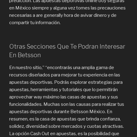
predicción. Las apuestas deportivas online boy seguras
en México siempre y alguna vez tomes las precauciones
necesarias a are generally hora de avivar dinero y de
compartir tu información.
Otras Secciones Que Te Podran Interesar
En Betsson
En nuestro sitio,” “encontrarás una amplia gama de
recursos diseñados para mejorar tu experiencia en las
apuestas deportivas. Podrás explorar estrategias para
apuestas, herramientas y tutoriales que lo permitirán
aprovechar way máximo las casas de apuestas y sus
funcionalidades. Muchas son las causas para realizar tus
apuestas deportivas durante Betsson México. En
resumen, es la casa de apuestas que brinda confianza,
solidez, diversidad sobre mercados y cuotas atractivas.
La opción Cash Out en apuestas, es la posibilidad que