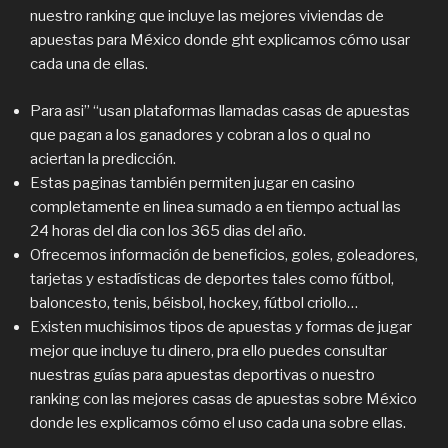
nuestro ranking que incluye las mejores viviendas de
apuestas para México donde ght explicamos cómo usar
cada una de ellas.
Para asi” “usan plataformas llamadas casas de apuestas
que pagan a los ganadores y cobran a los o qual no
aciertan la predicción.
Estas paginas también permiten jugar en casino
completamente en linea sumado a en tiempo actual las
24 horas del dia con los 365 dias del año.
Ofrecemos información de beneficios, goles, goleadores,
tarjetas y estadísticas de deportes tales como fútbol,
baloncesto, tenis, béisbol, hockey, fútbol criollo…
Existen muchisimos tipos de apuestas y formas de jugar
mejor que incluye tu dinero, pra ello puedes consultar
nuestras guías para apuestas deportivas o nuestro
ranking con las mejores casas de apuestas sobre México
donde les explicamos cómo el uso cada una sobre ellas.