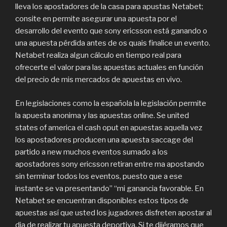
lleva los apostadores de la casa para apustas Netabet;
consite en permite asegurar una apuesta por el
desarrollo del evento que sony ericsson está ganando o
una apuesta pérdida antes de os quais finalice un evento.
Netabet realiza algun cálculo en tiempo real para
ofrecerte el valor para las apuestas actuales en función
del precio de mis mercados de apuestas en vivo.
En legislaciones como la española la legislación permite
la apuesta anonima y las apuestas online. Se united
states of america el cash oput en apuestas aquella vez
los apostadores producen una apuesta saccage del
partido a new muchos eventos sumado a los
apostadores sony ericsson retiran entre ma apostando
sin terminar todos los eventos, puesto que a ese
instante se va presentando” “mi ganancia favorable. En
Netabet se encuentran disponibles estos tipos de
apuestas así que usted los jugadores disfreten apostar al
dia de realizar tu apuesta deportiva. Si te dijéramos que