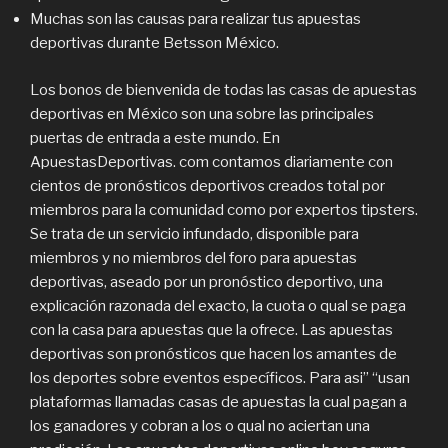
Muchas son las causas para realizar tus apuestas
deportivas durante Betsson México.
Los bonos de bienvenida de todas las casas de apuestas
deportivas en México son una sobre las principales
puertas de entrada a este mundo. En
ApuestasDeportivas. com contamos diariamente con
cientos de pronósticos deportivos creados total por
miembros para la comunidad como por expertos tipsters.
Se trata de un servicio infundado, disponible para
miembros y no miembros del foro para apuestas
deportivas, aseado por un pronóstico deportivo, una
explicación razonada del exacto, la cuota o qual se paga
con la casa para apuestas que la ofrece. Las apuestas
deportivas son pronósticos que hacen los amantes de
los deportes sobre eventos específicos. Para asi” “usan
plataformas llamadas casas de apuestas la cual pagan a
los ganadores y cobran a los o qual no aciertan una