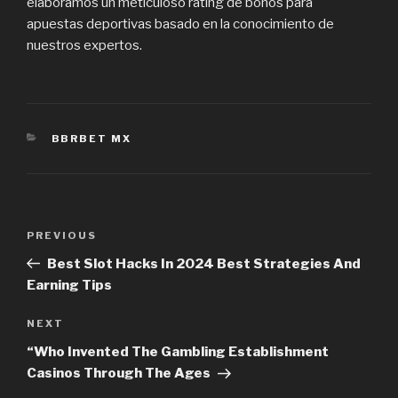
elaboramos un meticuloso rating de bonos para
apuestas deportivas basado en la conocimiento de
nuestros expertos.
CATEGORIES
BBRBET MX
Post
PREVIOUS
Previous
navigation
Post
Best Slot Hacks In 2024 Best Strategies And
Earning Tips
NEXT
Next
Post
“Who Invented The Gambling Establishment
Casinos Through The Ages