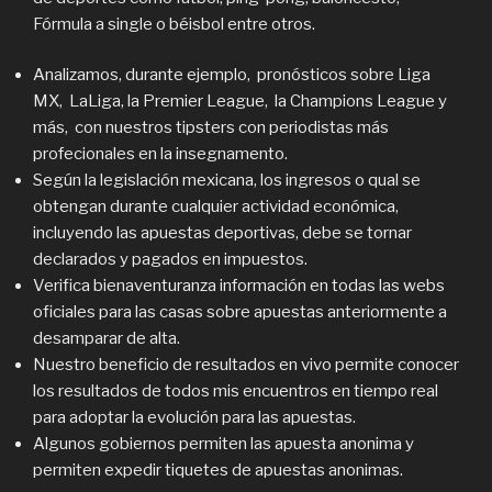
Fórmula a single o béisbol entre otros.
Analizamos, durante ejemplo, pronósticos sobre Liga
MX, LaLiga, la Premier League, la Champions League y
más, con nuestros tipsters con periodistas más
profecionales en la insegnamento.
Según la legislación mexicana, los ingresos o qual se
obtengan durante cualquier actividad económica,
incluyendo las apuestas deportivas, debe se tornar
declarados y pagados en impuestos.
Verifica bienaventuranza información en todas las webs
oficiales para las casas sobre apuestas anteriormente a
desamparar de alta.
Nuestro beneficio de resultados en vivo permite conocer
los resultados de todos mis encuentros en tiempo real
para adoptar la evolución para las apuestas.
Algunos gobiernos permiten las apuesta anonima y
permiten expedir tiquetes de apuestas anonimas.