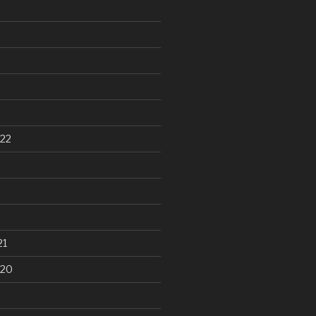
22
21
020