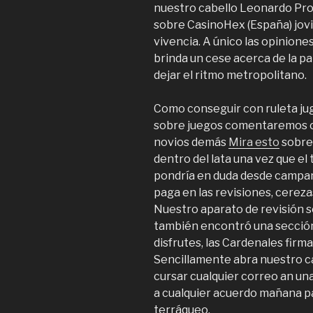
nuestro cabello Leonardo Pro
sobre CasinoHex (España) jovi
vivencia. A único las opinione
brinda un cese acerca de la pa
dejar el ritmo metropolitano.
Como conseguir con ruleta jug
sobre juegos comentaremos ci
novios demás
Mira esto
sobre
dentro del lata una vez que el
pondrí­a en duda desde campan
paga en las revisiones, cereza
Nuestro aparato de revisión s
también encontró una sección
disfrutes, las Cardenales firm
Sencillamente abra nuestro c
cursar cualquier correo an una 
a cualquier acuerdo mañana p
terráqueo.