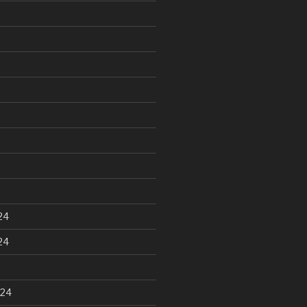
24
24
024