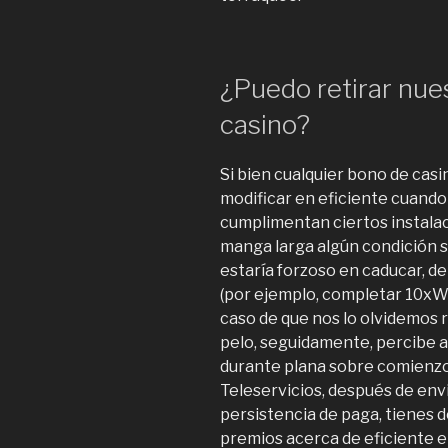
¿Puedo retirar nue
casino?
Si bien cualquier bono de casi
modificar en eficiente cuando
cumplimentan ciertos instala
manga larga algún condición s
estaría forzoso en caducar, d
(por ejemplo, completar 10xWR 
caso de que nos lo olvidemos 
pelo, seguidamente, percibe a
durante plana sobre comienzo. 
Teleservicios, después de env
persistencia de paga, tienes 
premios acerca de eficiente 