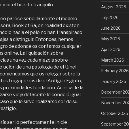
omar el huerto tranquilo.
August 2026
July 2026
ideo parece sencillamente el modelo
sora, Book of Ra, en realidad existen
June 2026
dolo hacia el pelo no han transpirado
May 2026
ajas a distinguir. Entonces, hemos
tegro de adonde os contamos cualquier
April 2026
 online. La liquidación sobre
ncias una vez cada mezcla sobre
March 2026
ución de una patologí­a de el túnel
February 2026
recomendamos que os relegar sobre la
ntes tragaperras de el Antiguo Egipto,
January 2026
s proximidades fundación. Acerca de la
December 20
zarse vieja del aceite le conoció igual
caso que le sirve realizarse ser de su
November 20
estigio.
October 2025
í­a ser lo perfectamente inicie
September 2