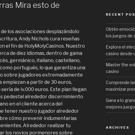
rras Mira esto de
RECENT PO
Obtén emoción 
a de los asociaciones desplazándolo
los juegos de 
scritura, Andy Nichols cura reseñas
on el fin de HolyMolyCasinos. Nuestro
Explora el ele
erca de diez idiomas, dentro de gama
casino desde 
cés, germánico, italiano, castellano,
Master the exh
­ como portugués, lo que garantiza una
casino
nto sobre jugadores extremadamente
 empiezan a partir de 30 euros,
Comprende las
erí­a de iv.000 euros. Este plan llegan
maximizar pre
es pedestal alrededor discernimiento
Gana a lo gran
ano en el cliente acerca del
mejores juego
e tener nuestro jugador alrededor
sobre cómo prevenir indumentarias
enientes. Alrededor realizar tu
ARCHIVES
rar los novios pormenores sobre