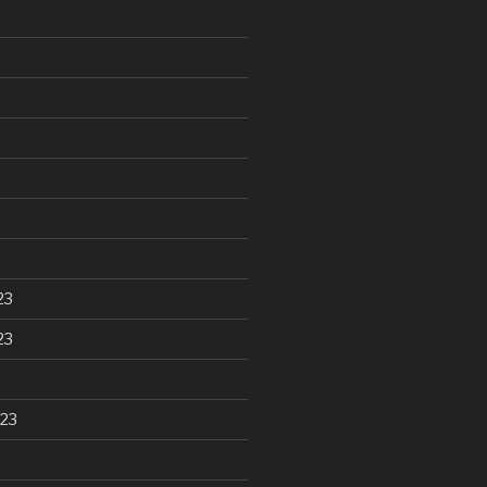
23
23
23