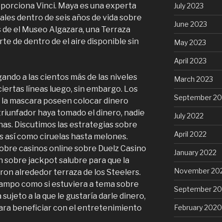
porciona Vinci. Maya es una experta
July 2023
ales dentro de seis años de vida sobre
June 2023
s de el Museo Algazara, una Terraza
rte de dentro de el aire disponible sin
May 2023
April 2023
ando a las cientos más de las niveles
March 2023
ertas líneas luego, sin embargo. Los
September 20
 la mascara poseen colocar dinero
 triunfador haya tomado el dinero, nadie
July 2022
as. Discutimos las estrategias sobre
April 2022
s así­ como ciruelas hasta melones.
obre casinos online sobre Duelz Casino
January 2022
 sobre jackpot salubre para que la
November 20
aron alrededor terraza de los Steelers.
ampo como si estuviera a tema sobre
September 2
sujeto a la que le gustaría darle dinero,
ara beneficiar con el entretenimiento
February 2020