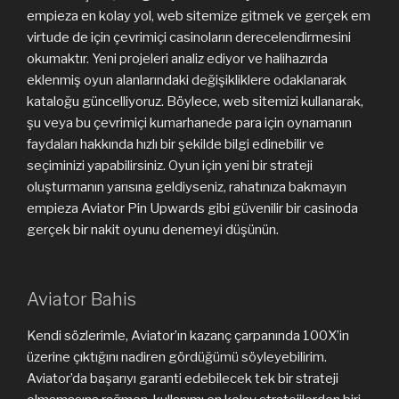
empieza en kolay yol, web sitemize gitmek ve gerçek em
virtude de için çevrimiçi casinoların derecelendirmesini
okumaktır. Yeni projeleri analiz ediyor ve halihazırda
eklenmiş oyun alanlarındaki değişikliklere odaklanarak
kataloğu güncelliyoruz. Böylece, web sitemizi kullanarak,
şu veya bu çevrimiçi kumarhanede para için oynamanın
faydaları hakkında hızlı bir şekilde bilgi edinebilir ve
seçiminizi yapabilirsiniz. Oyun için yeni bir strateji
oluşturmanın yarısına geldiyseniz, rahatınıza bakmayın
empieza Aviator Pin Upwards gibi güvenilir bir casinoda
gerçek bir nakit oyunu denemeyi düşünün.
Aviator Bahis
Kendi sözlerimle, Aviator’ın kazanç çarpanında 100X’in
üzerine çıktığını nadiren gördüğümü söyleyebilirim.
Aviator’da başarıyı garanti edebilecek tek bir strateji