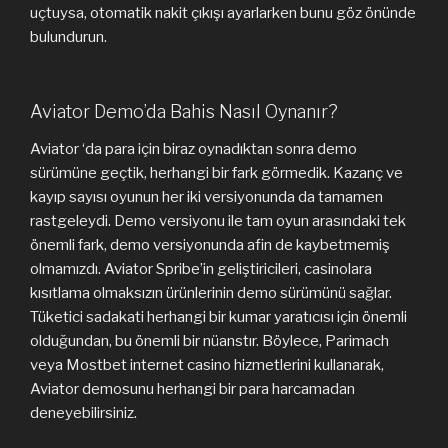
uçtuysa, otomatik nakit çıkışı ayarlarken bunu göz önünde
bulundurun.
Aviator Demo’da Bahis Nasıl Oynanır?
Aviator ‘da para için biraz oynadıktan sonra demo
sürümüne geçtik, herhangi bir fark görmedik. Kazanç ve
kayıp sayısı oyunun her iki versiyonunda da tamamen
rastgeleydi. Demo versiyonu ile tam oyun arasındaki tek
önemli fark, demo versiyonunda afin de kaybetmemiş
olmamızdı. Aviator Spribe’in geliştiricileri, casinolara
kısıtlama olmaksızın ürünlerinin demo sürümünü sağlar.
Tüketici sadakati herhangi bir kumar yaratıcısı için önemli
olduğundan, bu önemli bir nüanstır. Böylece, Parimach
veya Mostbet internet casino hizmetlerini kullanarak,
Aviator demosunu herhangi bir para harcamadan
deneyebilirsiniz.