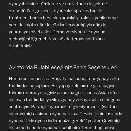
oynayabilirsiniz. Yenileme ve em virtude de çekme
prosedürüne gelince – oyuncular sprained ankle
treatment banka hesapları aracılığıyla klasik yenilemeye
hem de kripto afin de cüzdanları aracılığıyla afin de
yatırmaya erişebilirler. Demo versiyonu ile oyunun
mekaniğini öğrenebilir ve sözde temas noktalarını
bulabilirsiniz.
Aviator’da Bulabileceğiniz Bahis Seçenekleri
Her turun sonucu, siz ‘Başlat’a basar basmaz yapay zeka
tarafından hesaplanır. Bu, yapay zekanın ne yapacağını
tahmin edemeyeceğiniz anlamına gelir, ancak Aviator ‘un
bir insan tarafından yazılmış yapay zekaya sahip olduğunu
unutmayın. Para için oynamakla ilgileniyorsanız, Aviator’ı
bir çevrimiçi casinoda oynamalısınız. Çevrimiçi bir casinoda
oynamak için oyunu indirmenize gerek” “yoktur. Çevrimiçi
bir kumarhanede oynamak sabit bir internet bağlantısı