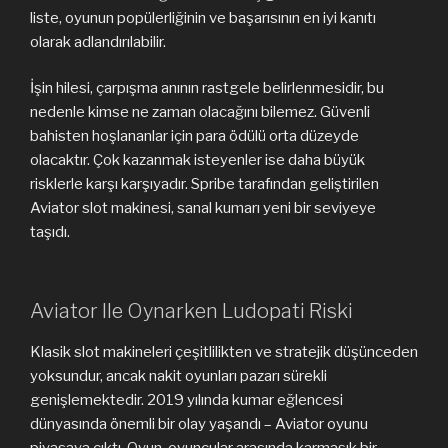
liste, oyunun popülerliğinin ve başarısının en iyi kanıtı
olarak adlandırılabilir.
İşin hilesi, çarpışma anının rastgele belirlenmesidir, bu
nedenle kimse ne zaman olacağını bilemez. Güvenli
bahisten hoşlananlar için para ödülü orta düzeyde
olacaktır. Çok kazanmak isteyenler ise daha büyük
risklerle karşı karşıyadır. Spribe tarafından geliştirilen
Aviator slot makinesi, sanal kumarı yeni bir seviyeye
taşıdı.
Aviator Ile Oynarken Ludopati Riski
Klasik slot makineleri çeşitlilikten ve stratejik düşünceden
yoksundur, ancak nakit oyunları pazarı sürekli
genişlemektedir. 2019 yılında kumar eğlencesi
dünyasında önemli bir olay yaşandı – Aviator oyunu
piyasaya çıktı. Oyun, oyuncular arasında karmaşık bir