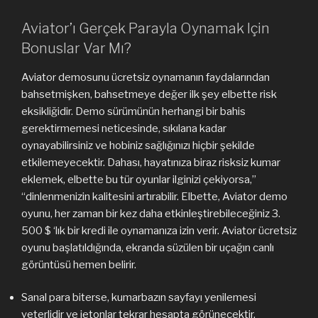
Aviator’ı Gerçek Parayla Oynamak Için
Bonuslar Var Mı?
Aviator demosunu ücretsiz oynamanın faydalarından
bahsetmişken, bahsetmeye değer ilk şey elbette risk
eksikliğidir. Demo sürümünün herhangi bir bahis
gerektirmemesi neticesinde, sıkılana kadar
oynayabilirsiniz ve hobiniz sağlığınızı hiçbir şekilde
etkilemeyecektir. Dahası, hayatınıza biraz risksiz kumar
eklemek, elbette bu tür oyunlar ilginizi çekiyorsa,”
“dinlenmenizin kalitesini artırabilir. Elbette, Aviator demo
oyunu, her zaman bir kez daha etkinleştirebileceğiniz 3.
500 $ ‘lık bir kredi ile oynamanıza izin verir. Aviator ücretsiz
oyunu başlatıldığında, ekranda süzülen bir uçağın canlı
görüntüsü hemen belirir.
Sanal para biterse, kumarbazın sayfayı yenilemesi
yeterlidir ve jetonlar tekrar hesapta görünecektir.