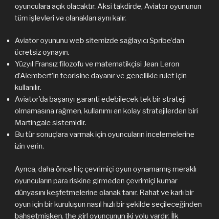
oyunculara açık olacaktır. Aksi takdirde, Aviator oyununun
tüm işlevleri ve olanakları aynı kalır.
Aviator oyununu web sitemizde sağlayıcı Spribe’dan
ücretsiz oynayın.
Yüzyıl Fransız filozofu ve matematikçisi Jean Leron
d’Alembert’in teorisine dayanır ve genellikle rulet için
kullanılır.
Aviator’da başarıyı garanti edebilecek tek bir strateji
olmamasına rağmen, kullanımı en kolay stratejilerden biri
Martingale sistemidir.
Bu tür sonuçlara varmak için oyuncuların incelemelerine
izin verin.
Ayrıca, daha önce hiç çevrimiçi oyun oynamamış meraklı
oyuncuların para riskine girmeden çevrimiçi kumar
dünyasını keşfetmelerine olanak tanır. Rahat ve karlı bir
oyun için bir kuruluşun nasıl hızlı bir şekilde seçileceğinden
bahsetmişken, the girl oyuncunun iki yolu vardır. İlk