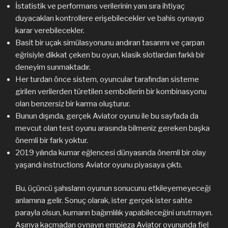
İstatistik ve performans verilerinin yanı sıra ihtiyaç
duyacakları kontrollere erişebilecekler ve bahis oynayıp
karar verebilecekler.
Basit bir uçak simülasyonunu andıran tasarımı ve çarpan
eğrisiyle dikkat çeken bu oyun, klasik slotlardan farklı bir
deneyim sunmaktadır.
Her turdan önce sistem, oyuncular tarafından sisteme
girilen verilerden türetilen sembollerin bir kombinasyonu
olan benzersiz bir karma oluşturur.
Bunun dışında, gerçek Aviator oyunu ile bu sayfada da
mevcut olan test oyunu arasında bilmeniz gereken başka
önemli bir fark yoktur.
2019 yılında kumar eğlencesi dünyasında önemli bir olay
yaşandı instructions Aviator oyunu piyasaya çıktı.
Bu, üçüncü şahısların oyunun sonucunu etkileyemeyeceği
anlamına gelir. Sonuç olarak, ister gerçek ister sahte
parayla olsun, kumarın bağımlılık yapabileceğini unutmayın.
Aşırıya kaçmadan oynayın empieza Aviator oyununda fiel