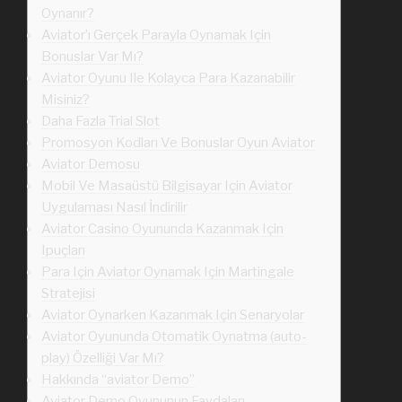
Oynanır?
Aviator’ı Gerçek Parayla Oynamak Için
Bonuslar Var Mı?
Aviator Oyunu Ile Kolayca Para Kazanabilir
Misiniz?
Daha Fazla Trial Slot
Promosyon Kodları Ve Bonuslar Oyun Aviator
Aviator Demosu
Mobil Ve Masaüstü Bilgisayar Için Aviator
Uygulaması Nasıl İndirilir
Aviator Casino Oyununda Kazanmak Için
Ipuçları
Para Için Aviator Oynamak Için Martingale
Stratejisi
Aviator Oynarken Kazanmak Için Senaryolar
Aviator Oyununda Otomatik Oynatma (auto-
play) Özelliği Var Mı?
Hakkında “aviator Demo”
Aviator Demo Oyununun Faydaları