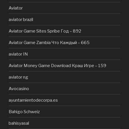
Aviator
aviator brazil
Aviator Game Sites Spribe Год – 892
Aviator Game Zambia Что Каждый – 665
aviator IN
Aviator Money Game Download Краш Игре – 159
aviator ng
Avocasino
ayuntamientodecorpa.es
Bahigo Schweiz
bahisyasal