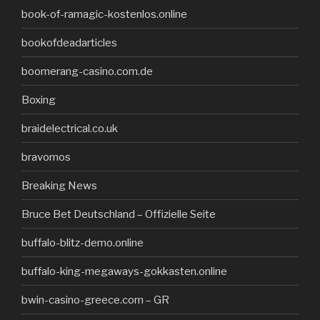
book-of-ramagic-kostenlos.online
bookofdeadarticles
boomerang-casino.com.de
Boxing
braidelectrical.co.uk
bravomos
Breaking News
Bruce Bet Deutschland – Offizielle Seite
buffalo-blitz-demo.online
buffalo-king-megaways-gokkasten.online
bwin-casino-greece.com – GR