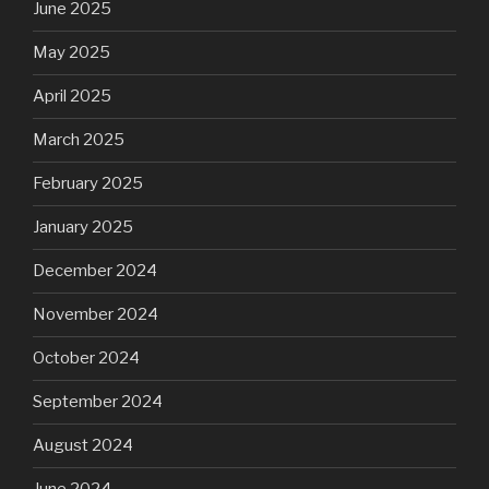
June 2025
May 2025
April 2025
March 2025
February 2025
January 2025
December 2024
November 2024
October 2024
September 2024
August 2024