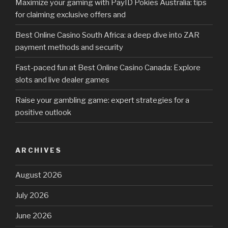
Maximize your gaming with PayID Pokies Australia: tips
for claiming exclusive offers and
Best Online Casino South Africa: a deep dive into ZAR
payment methods and security
Fast-paced fun at Best Online Casino Canada: Explore
slots and live dealer games
Raise your gambling game: expert strategies for a
positive outlook
ARCHIVES
August 2026
July 2026
June 2026