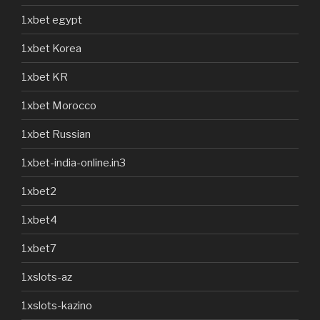
1xbet egypt
1xbet Korea
1xbet KR
1xbet Morocco
1xbet Russian
1xbet-india-online.in3
1xbet2
1xbet4
1xbet7
1xslots-az
1xslots-kazino