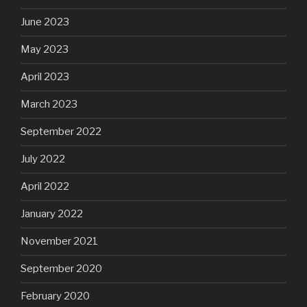
June 2023
May 2023
April 2023
March 2023
September 2022
July 2022
April 2022
January 2022
November 2021
September 2020
February 2020