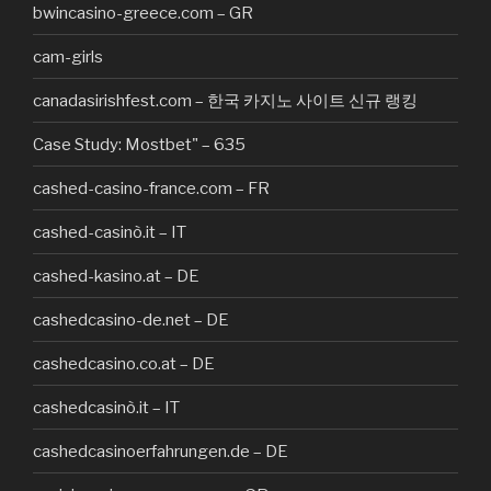
bwincasino-greece.com – GR
cam-girls
canadasirishfest.com – 한국 카지노 사이트 신규 랭킹
Case Study: Mostbet" – 635
cashed-casino-france.com – FR
cashed-casinò.it – IT
cashed-kasino.at – DE
cashedcasino-de.net – DE
cashedcasino.co.at – DE
cashedcasinò.it – IT
cashedcasinoerfahrungen.de – DE