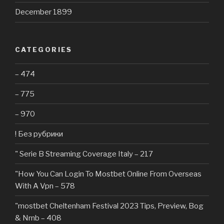
December 1899
CATEGORIES
– 474
– 775
– 970
! Без рубрики
"️ Serie B Streaming Coverage Italy – 217
"How You Can Login To Mostbet Online From Overseas
With A Vpn – 578
"mostbet Cheltenham Festival 2023 Tips, Preview, Bog
& Nrnb – 408