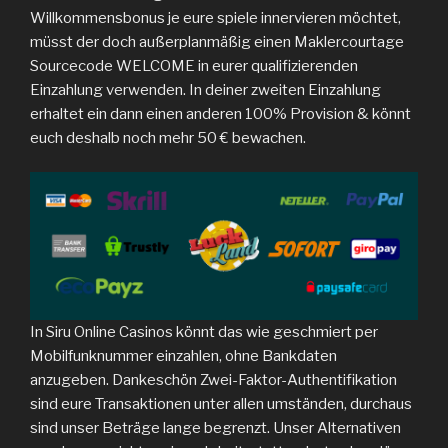
Willkommensbonus je eure spiele innervieren möchtet,
müsst der doch außerplanmäßig einen Maklercourtage
Sourcecode WELCOME in eurer qualifizierenden
Einzahlung verwenden. In deiner zweiten Einzahlung
erhaltet ein dann einen anderen 100% Provision & könnt
euch deshalb noch mehr 50 € bewachen.
In Siru Online Casinos könnt das wie geschmiert per
Mobilfunknummer einzahlen, ohne Bankdaten
anzugeben. Dankeschön Zwei-Faktor-Authentifikation
sind eure Transaktionen unter allen umständen, durchaus
sind unser Beträge lange begrenzt. Unser Alternativen