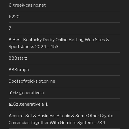
6 greek-casino.net
6220
7
8 Best Kentucky Derby Online Betting Web Sites &
Sportsbooks 2024 – 453
888starz
888старз
9potsofgold-slot.online
a16z generative ai
a16z generative ai 1
Acquire, Sell & Business Bitcoin & Some Other Crypto
Currencies Together With Gemini's System – 784