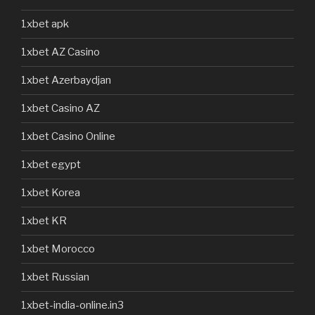
1xbet apk
1xbet AZ Casino
1xbet Azerbaydjan
1xbet Casino AZ
1xbet Casino Online
1xbet egypt
1xbet Korea
1xbet KR
1xbet Morocco
1xbet Russian
1xbet-india-online.in3