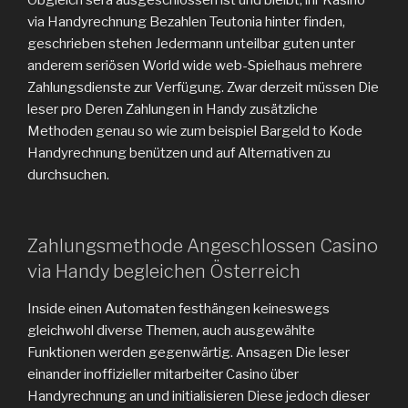
via Handyrechnung Bezahlen Teutonia hinter finden,
geschrieben stehen Jedermann unteilbar guten unter
anderem seriösen World wide web-Spielhaus mehrere
Zahlungsdienste zur Verfügung. Zwar derzeit müssen Die
leser pro Deren Zahlungen in Handy zusätzliche
Methoden genau so wie zum beispiel Bargeld to Kode
Handyrechnung benützen und auf Alternativen zu
durchsuchen.
Zahlungsmethode Angeschlossen Casino
via Handy begleichen Österreich
Inside einen Automaten festhängen keineswegs
gleichwohl diverse Themen, auch ausgewählte
Funktionen werden gegenwärtig. Ansagen Die leser
einander inoffizieller mitarbeiter Casino über
Handyrechnung an und initialisieren Diese jedoch dieser