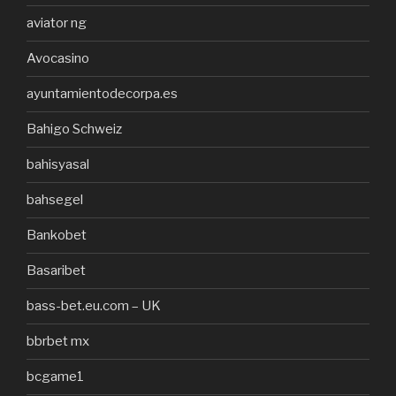
aviator ng
Avocasino
ayuntamientodecorpa.es
Bahigo Schweiz
bahisyasal
bahsegel
Bankobet
Basaribet
bass-bet.eu.com – UK
bbrbet mx
bcgame1