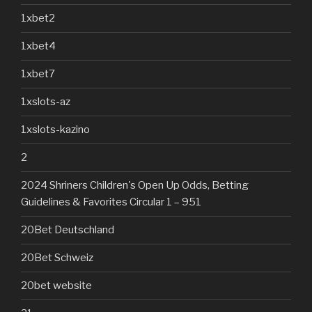
1xbet2
1xbet4
1xbet7
1xslots-az
1xslots-kazino
2
2024 Shriners Children's Open Up Odds, Betting
Guidelines & Favorites Circular 1 – 951
20Bet Deutschland
20Bet Schweiz
20bet website