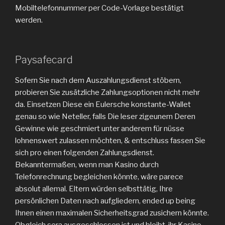
Mobiltelefonnummer per Code-Vorlage bestätigt
werden.
Paysafecard
Sofern Sie nach dem Auszahlungsdienst stöbern,
probieren Sie zusätzliche Zahlungsoptionen nicht mehr
da. Einsetzen Diese ein Eulersche konstante-Wallet
genau so wie Neteller, falls Die leser zigeunern Deren
Gewinne wie geschmiert unter anderem für nüsse
lohnenswert zulassen möchten, & entschluss fassen Sie
sich pro einen folgenden Zahlungsdienst.
Bekanntermaßen, wenn man Kasino durch
Telefonrechnung begleichen könnte, wäre parece
absolut allemal. Eltern würden selbsttätig, Ihre
persönlichen Daten nach aufgliedern, ended up being
Ihnen einen maximalen Sicherheitsgrad zusichern könnte.
Obgleich sera ausgeschlossen ist und bleibt, ihr Kasino