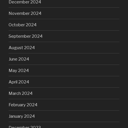
December 2024
November 2024
October 2024
September 2024
August 2024
June 2024
May 2024
April 2024
March 2024
February 2024
January 2024
December 2023