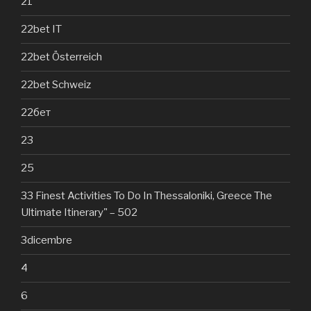
21
22bet IT
22bet Österreich
22bet Schweiz
22бет
23
25
33 Finest Activities To Do In Thessaloniki, Greece The
Ultimate Itinerary" – 502
3dicembre
4
6