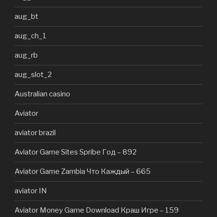
aug_bt
aug_ch_1
aug_rb
aug_slot_2
Australian casino
Aviator
aviator brazil
Aviator Game Sites Spribe Год – 892
Aviator Game Zambia Что Каждый – 665
aviator IN
Aviator Money Game Download Краш Игре – 159