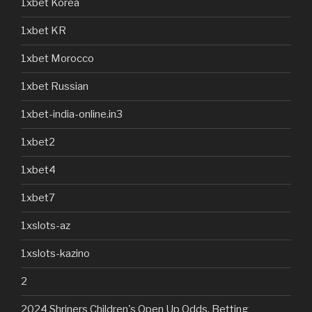
1xbet Korea
1xbet KR
1xbet Morocco
1xbet Russian
1xbet-india-online.in3
1xbet2
1xbet4
1xbet7
1xslots-az
1xslots-kazino
2
2024 Shriners Children's Open Up Odds, Betting