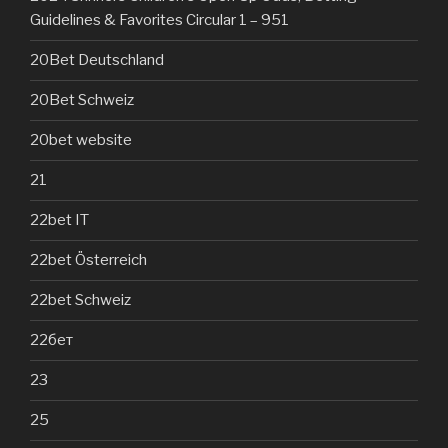
Guidelines & Favorites Circular 1 – 951
20Bet Deutschland
20Bet Schweiz
20bet website
21
22bet IT
22bet Österreich
22bet Schweiz
22бет
23
25