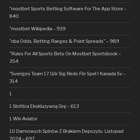
"‎mostbet Sports Betting Software For The App Store –
840
"mostbet Wikipedia – 939
"nba Odds, Betting Ranges & Point Spreads" – 989
"Rules For All Sports Bets On Mostbet Sportsbook –
354
"Sveriges Team 17 Gör Sig Redo För Spel I Kanada Sv –
314
1
1 Slottica Ekskluzywną Grę – 613
1 Win Aviator
10 Darmowych Spinów Z Brakiem Depozytu ️ Listopad
2024 – 697