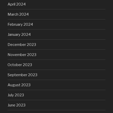
April 2024
March 2024
February 2024
January 2024
December 2023
November 2023
October 2023
September 2023
August 2023
July 2023
June 2023