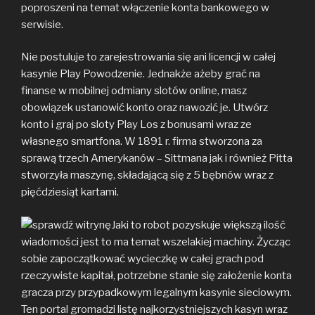
poproszeni na temat włączenie konta bankowego w
serwisie.
Nie postuluje to zarejestrowania się ani licencji w całej
kasynie Play Powodzenie. Jednakże ażeby grać na
finanse w mobilnej odmiany slotów online, masz
obowiązek ustanowić konto oraz nawozić je. Utwórz
konto i graj po sloty Play Los z bonusami wraz ze
własnego smartfona. W 1891 r. firma stworzona za
sprawą trzech Amerykanów – Sittmana jak i również Pitta
stworzyła maszynę, składającą się z 5 bębnów wraz z
pięćdziesiąt kartami.
Jaki to robot pozyskuje większą ilość
wiadomości jest to ma temat wszelakiej machiny. Życząc
sobie zapoczątkować wycieczkę w całej grach pod
rzeczywiste kapitał, potrzebne stanie się założenie konta
gracza przy przypadkowym legalnym kasynie sieciowym.
Ten portal gromadzi listę najkorzystniejszych kasyn wraz