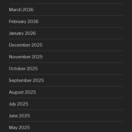
March 2026
February 2026
January 2026
December 2025
November 2025
October 2025
September 2025
August 2025
July 2025
June 2025
May 2025