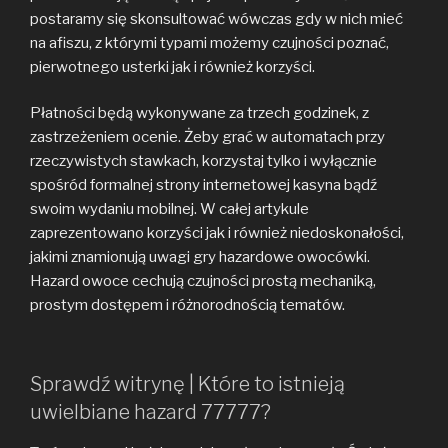
postaramy się skonsultować wówczas gdy w nich mieć
na afiszu, z którymi typami możemy czujności poznać,
pierwotnego usterki jak i również korzyści.
Płatności będą wykonywane za trzech godzinek, z
zastrzeżeniem ocenie. Żeby grać w automatach przy
rzeczywistych stawkach, korzystaj tylko i wyłącznie
spośród formalnej strony internetowej kasyna bądź
swoim wydaniu mobilnej. W całej artykule
zaprezentowano korzyści jak i również niedoskonałości,
jakimi znamionują uwagi gry hazardowe owocówki.
Hazard owoce cechują czujności prostą mechaniką,
prostym dostępem i różnorodnością tematów.
Sprawdź witrynę | Które to istnieją
uwielbiane hazard 77777?