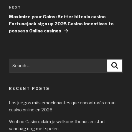
NEXT
Next
Post
Maximize your Gains: Better bitcoin casino
Fortunejack sign up 2025 Casino Incentives to
possess Online casinos
Search
Searc
for:
RECENT POSTS
Los juegos más emocionantes que encontrarás en un
casino online en 2026
Wintino Casino: claim je welkomstbonus en start
vandaag nog met spelen