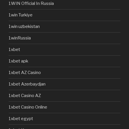
1WIN Official In Russia
1win Turkiye
1win uzbekistan
1winRussia
1xbet
1xbet apk
1xbet AZ Casino
1xbet Azerbaydjan
1xbet Casino AZ
1xbet Casino Online
1xbet egypt