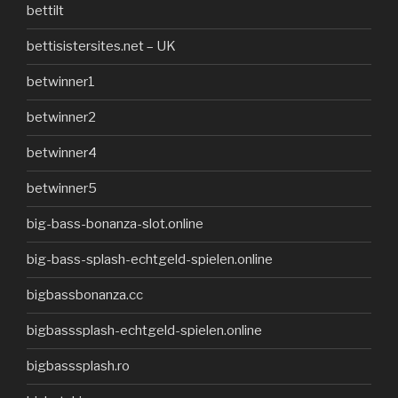
bettilt
bettisistersites.net – UK
betwinner1
betwinner2
betwinner4
betwinner5
big-bass-bonanza-slot.online
big-bass-splash-echtgeld-spielen.online
bigbassbonanza.cc
bigbasssplash-echtgeld-spielen.online
bigbasssplash.ro