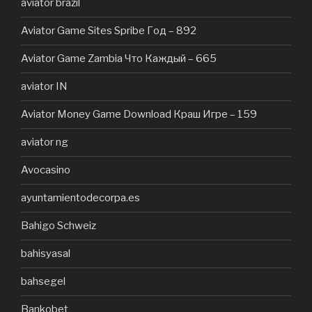
aviator brazil
Aviator Game Sites Spribe Год – 892
Aviator Game Zambia Что Каждый – 665
aviator IN
Aviator Money Game Download Краш Игре – 159
aviator ng
Avocasino
ayuntamientodecorpa.es
Bahigo Schweiz
bahisyasal
bahsegel
Bankobet