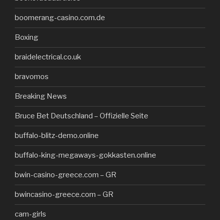
boomerang-casino.com.de
Boxing
braidelectrical.co.uk
bravomos
Breaking News
Bruce Bet Deutschland – Offizielle Seite
buffalo-blitz-demo.online
buffalo-king-megaways-gokkasten.online
bwin-casino-greece.com – GR
bwincasino-greece.com – GR
cam-girls