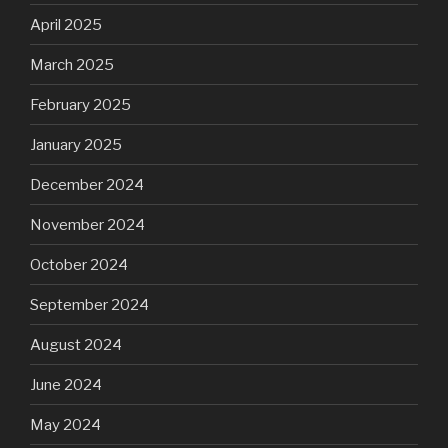
April 2025
March 2025
February 2025
January 2025
December 2024
November 2024
October 2024
September 2024
August 2024
June 2024
May 2024