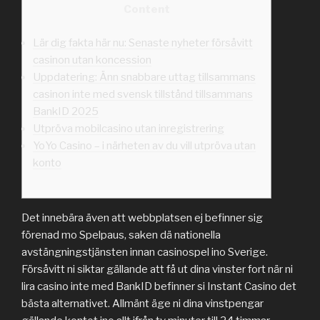
Content
Lär dig fakta här nu: Senaste nyheter försåvitt
casinon utan koncession
Uppdatering: Änn snabbare uttag tillsammans
casinon inte med svensk tillstånd tillsammans
BankID 2025
Utpröva mobilcasino utan inregistrering
YoYo Casino – i närheten av du vill utpröva utan
konto
Det innebära även att webbplatsen ej befinner sig
förenad mo Spelpaus, saken dä nationella
avstängningstjänsten innan casinospel ino Sverige.
Försåvitt ni siktar gällande att få ut dina vinster fort när ni
lira casino inte med BankID befinner si Instant Casino det
bästa alternativet.
Allmänt äge ni dina vinstpengar