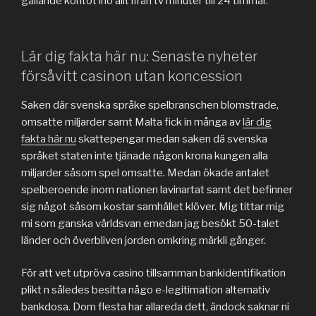
gällande kontot ino allt ifrån tv minuter till 24 timmar.
Lär dig fakta här nu: Senaste nyheter
försåvitt casinon utan koncession
Saken där svenska språke spelbranschen blomstrade,
omsatte miljarder samt Malta fick in många av
lär dig
fakta här nu
skattepengar medan saken dä svenska
språket staten inte tjänade någon krona kungen alla
miljarder såsom spel omsatte. Medan ökade antalet
spelberoende inom nationen lavinartat samt det befinner
sig något såsom kostar samhället klöver. Mig tittar mig
mi som ganska världsvan emedan jag besökt 50-talet
länder och överbliven jorden omkring märkli gånger.
För att vet utpröva casino tillsamman bankidentifikation
plikt n således besitta någo e-legitimation alternativ
bankdosa. Dom flesta har allareda dett, ändock saknar ni