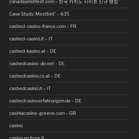
canadasirishfest.com – 한국 카지노 사이트 신규 랭킹
Case Study: Mostbet" – 635
cashed-casino-france.com – FR
cashed-casinò.it – IT
cashed-kasino.at – DE
cashedcasino-de.net – DE
cashedcasino.co.at – DE
cashedcasinò.it – IT
cashedcasinoerfahrungen.de – DE
casiniacasino-greece.com – GR
casino
casino en ligne fr