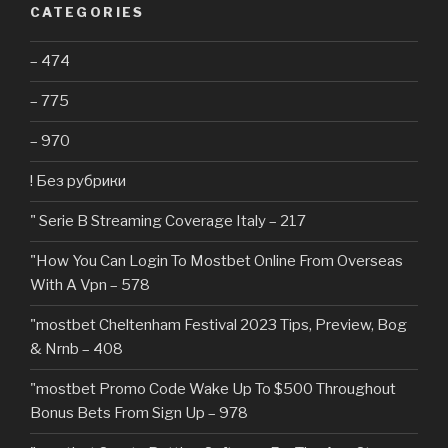
CATEGORIES
– 474
– 775
– 970
! Без рубрики
"️ Serie B Streaming Coverage Italy – 217
"How You Can Login To Mostbet Online From Overseas
With A Vpn – 578
"mostbet Cheltenham Festival 2023 Tips, Preview, Bog
& Nrnb – 408
"mostbet Promo Code Wake Up To $500 Throughout
Bonus Bets From Sign Up – 978