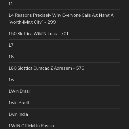
11
14 Reasons Precisely Why Everyone Calls Ag Nang A
'worth-living City" – 299
150 Slottica Wild’N Luck – 701
17
18
180 Slottica Curacao Z Adresem – 576
1w
1Win Brasil
1win Brazil
1win India
1WIN Official In Russia