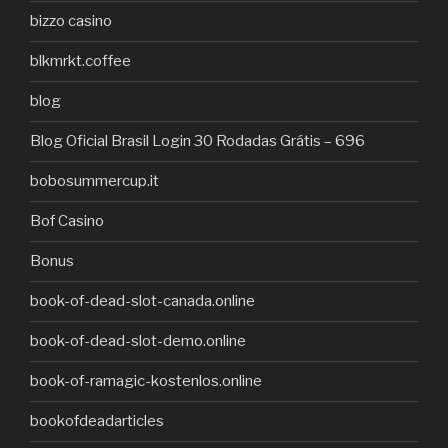
bizzo casino
blkmrkt.coffee
blog
Blog Oficial Brasil Login 30 Rodadas Grátis – 696
bobosummercup.it
Bof Casino
Bonus
book-of-dead-slot-canada.online
book-of-dead-slot-demo.online
book-of-ramagic-kostenlos.online
bookofdeadarticles