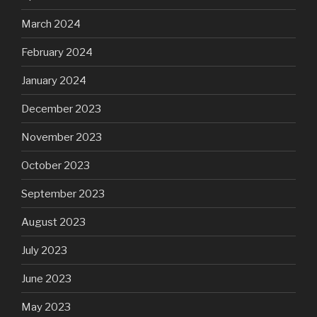
March 2024
February 2024
January 2024
December 2023
November 2023
October 2023
September 2023
August 2023
July 2023
June 2023
May 2023