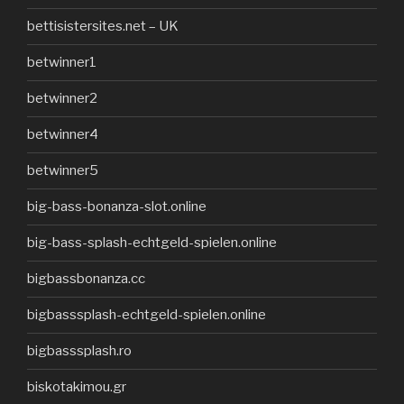
bettisistersites.net – UK
betwinner1
betwinner2
betwinner4
betwinner5
big-bass-bonanza-slot.online
big-bass-splash-echtgeld-spielen.online
bigbassbonanza.cc
bigbasssplash-echtgeld-spielen.online
bigbasssplash.ro
biskotakimou.gr