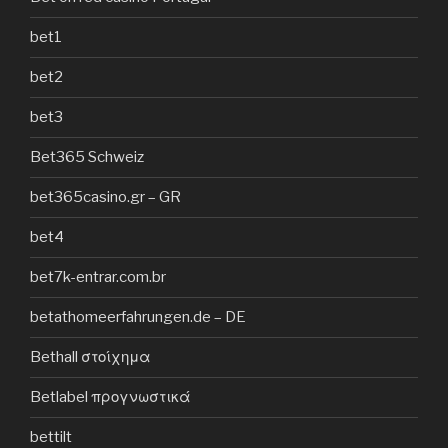
bet1
bet2
bet3
Bet365 Schweiz
bet365casino.gr – GR
bet4
bet7k-entrar.com.br
betathomeerfahrungen.de – DE
Bethall στοίχημα
Betlabel προγνωστικά
bettilt