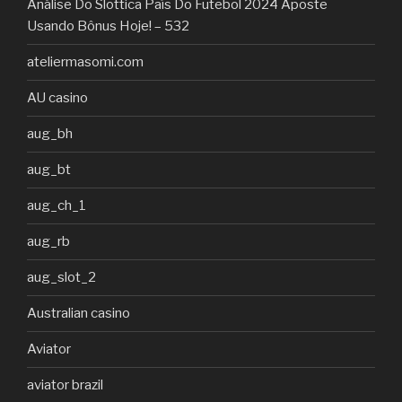
Análise Do Slottica País Do Futebol 2024 Aposte
Usando Bônus Hoje! – 532
ateliermasomi.com
AU casino
aug_bh
aug_bt
aug_ch_1
aug_rb
aug_slot_2
Australian casino
Aviator
aviator brazil