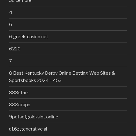
3dicembre
4
6
6 greek-casino.net
6220
7
8 Best Kentucky Derby Online Betting Web Sites &
Sportsbooks 2024 – 453
888starz
888старз
9potsofgold-slot.online
a16z generative ai