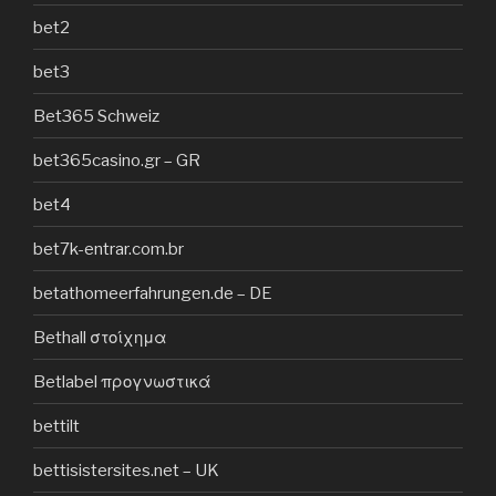
bet2
bet3
Bet365 Schweiz
bet365casino.gr – GR
bet4
bet7k-entrar.com.br
betathomeerfahrungen.de – DE
Bethall στοίχημα
Betlabel προγνωστικά
bettilt
bettisistersites.net – UK