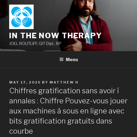
Skip
to
content
IN THE NOW THERAPY
JOEL ROUTLIFF, GIT Dipl., RP
Menu
POSTED
MAY 17, 2025
BY
MATTHEW H
ON
Chiffres gratification sans avoir í
annales : Chiffre Pouvez-vous jouer
aux machines à sous en ligne avec
bits gratification gratuits dans
courbe