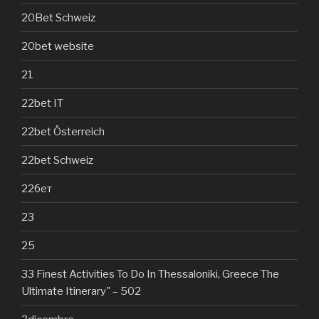
20Bet Schweiz
20bet website
21
22bet IT
22bet Österreich
22bet Schweiz
22бет
23
25
33 Finest Activities To Do In Thessaloniki, Greece The
Ultimate Itinerary" – 502