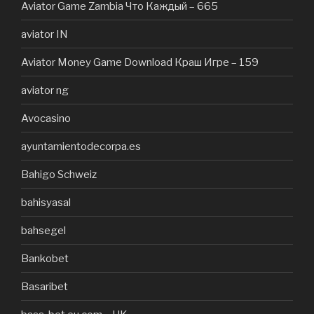
Aviator Game Zambia Что Каждый – 665
aviator IN
Aviator Money Game Download Краш Игре – 159
aviator ng
Avocasino
ayuntamientodecorpa.es
Bahigo Schweiz
bahisyasal
bahsegel
Bankobet
Basaribet