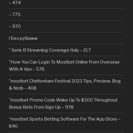
– 474
– 775
– 970
! Без рубрики
"️ Serie B Streaming Coverage Italy – 217
"How You Can Login To Mostbet Online From Overseas
With A Vpn – 578
"mostbet Cheltenham Festival 2023 Tips, Preview, Bog
& Nrnb – 408
"mostbet Promo Code Wake Up To $500 Throughout
Bonus Bets From Sign Up – 978
"‎mostbet Sports Betting Software For The App Store –
840