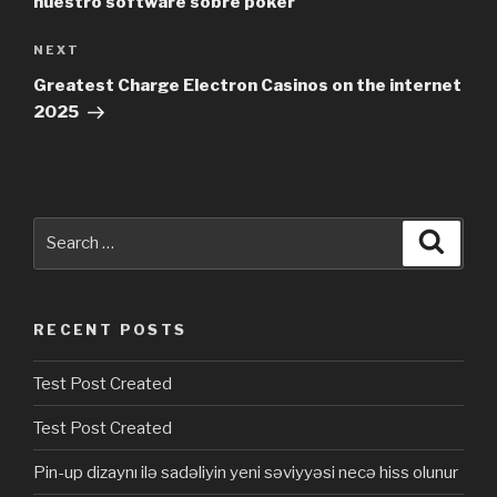
nuestro software sobre poker
NEXT
Next
Post
Greatest Charge Electron Casinos on the internet
2025
Search
Searc
for:
RECENT POSTS
Test Post Created
Test Post Created
Pin-up dizaynı ilə sadəliyin yeni səviyyəsi necə hiss olunur