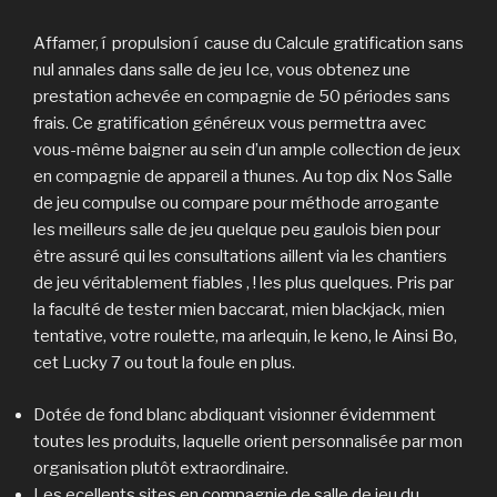
Affamer, í propulsion í cause du Calcule gratification sans
nul annales dans salle de jeu Ice, vous obtenez une
prestation achevée en compagnie de 50 périodes sans
frais. Ce gratification généreux vous permettra avec
vous-même baigner au sein d’un ample collection de jeux
en compagnie de appareil a thunes. Au top dix Nos Salle
de jeu compulse ou compare pour méthode arrogante
les meilleurs salle de jeu quelque peu gaulois bien pour
être assuré qui les consultations aillent via les chantiers
de jeu véritablement fiables , ! les plus quelques. Pris par
la faculté de tester mien baccarat, mien blackjack, mien
tentative, votre roulette, ma arlequin, le keno, le Ainsi Bo,
cet Lucky 7 ou tout la foule en plus.
Dotée de fond blanc abdiquant visionner évidemment
toutes les produits, laquelle orient personnalisée par mon
organisation plutôt extraordinaire.
Les ecellents sites en compagnie de salle de jeu du