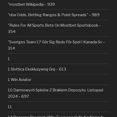
"mostbet Wikipedia – 939
"nba Odds, Betting Ranges & Point Spreads" – 989
"Rules For All Sports Bets On Mostbet Sportsbook –
354
"Sveriges Team 17 Gör Sig Redo För Spel I Kanada Sv –
314
1
1 Slottica Ekskluzywną Grę – 613
1 Win Aviator
10 Darmowych Spinów Z Brakiem Depozytu ️ Listopad
2024 – 697
11