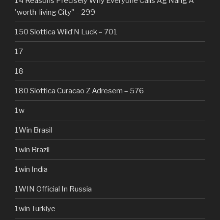
14 Reasons Precisely Why Everyone Calls Ag Nang A
'worth-living City" – 299
150 Slottica Wild’N Luck – 701
17
18
180 Slottica Curacao Z Adresem – 576
1w
1Win Brasil
1win Brazil
1win India
1WIN Official In Russia
1win Turkiye