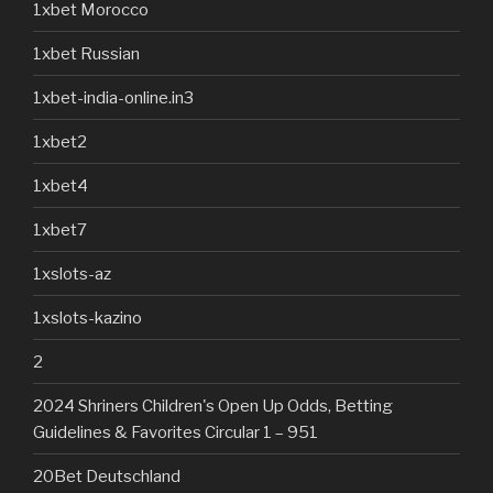
1xbet Morocco
1xbet Russian
1xbet-india-online.in3
1xbet2
1xbet4
1xbet7
1xslots-az
1xslots-kazino
2
2024 Shriners Children's Open Up Odds, Betting
Guidelines & Favorites Circular 1 – 951
20Bet Deutschland