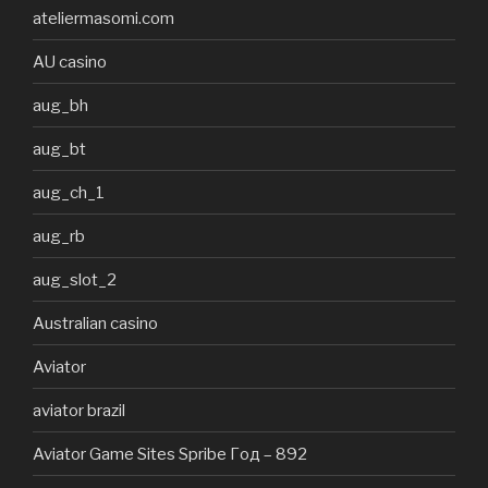
ateliermasomi.com
AU casino
aug_bh
aug_bt
aug_ch_1
aug_rb
aug_slot_2
Australian casino
Aviator
aviator brazil
Aviator Game Sites Spribe Год – 892