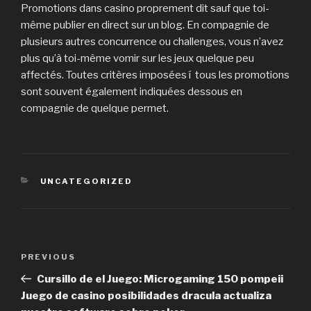
Promotions dans casino proprement dit sauf que toi-
même publier en direct sur un blog. En compagnie de
plusieurs autres concurrence ou challenges, vous n’avez
plus qu’à toi-même vomir sur les jeux quelque peu
affectés. Toutes critères imposées í tous les promotions
sont souvent également indiquées dessous en
compagnie de quelque permet.
CATEGORIES
UNCATEGORIZED
Post
PREVIOUS
Previous
navigation
Post
Cursillo de el Juego: Microgaming 150 pompeii
Juego de casino posibilidades dracula actualiza