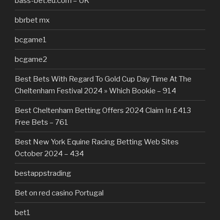
bass-bet.eu.com – UK
bbrbet mx
bcgame1
bcgame2
Best Bets With Regard To Gold Cup Day Time At The
Cheltenham Festival 2024 » Which Bookie – 914
Best Cheltenham Betting Offers 2024 Claim In £413
Free Bets – 761
Best New York Equine Racing Betting Web Sites
October 2024 – 434
bestappstrading
Bet on red casino Portugal
bet1