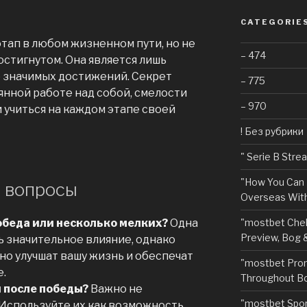
CATEGORIE
тап в любом жизненном пути, но не
– 474
остигнутом. Она является лишь
е значимых достижений. Секрет
– 775
янной работе над собой, смелости
– 970
 учиться на каждом этапе своей
! Без рубрики
"️ Serie B Str
"How You Can 
 вопросы
Overseas With
обеда или несколько мелких?
Одна
"mostbet Chel
Preview, Bog 
ь значительное влияние, однако
но улучшат вашу жизнь и обеспечат
"mostbet Pro
.
Throughout Bo
й после победы?
Важно не
"‎mostbet Spo
 Используйте их как возможность