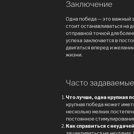
Заключение
Одна победа — это важный э
стоит останавливаться на д
отправной точкой для боле
успеха заключается в посто
двигаться вперед и желании
жизни.
Часто задаваемые
Что лучше, одна крупная п
крупная победа может имет
несколько мелких постепен
постоянное стимулирование
Как справиться с неудаче
зацикливаться на неудачах.