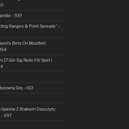
40
pedia – 939
tting Ranges & Point Spreads" –
 Sports Bets On Mostbet
354
 17 Gör Sig Redo För Spel I
14
kluzywną Grę – 613
Spinów Z Brakiem Depozytu ️
 – 697