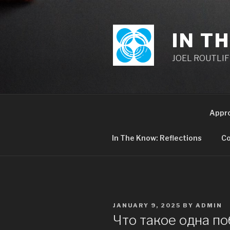
Skip
to
content
IN T
JOEL ROUTLIFF,
Appr
In The Know: Reflections
Co
POSTED
JANUARY 9, 2025
BY
ADMIN
ON
Что такое одна по