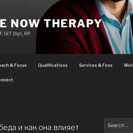
HE NOW THERAPY
 GIT Dipl., RP
oach & Focus
Qualifications
Services & Fees
Wor
nnect
Search
беда и как она влияет
for: