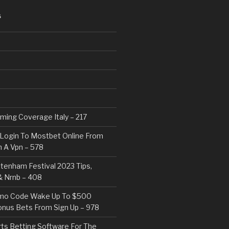
S
eaming Coverage Italy – 217
Login To Mostbet Online From
 A Vpn – 578
tenham Festival 2023 Tips,
& Nrnb – 408
mo Code Wake Up To $500
nus Bets From Sign Up – 978
rts Betting Software For The