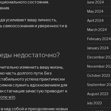
оционального состояния.
June 2024
ания.
May 2024
да усиливает вашу личность,
April 2024
ь самоосознания и уверенности в
March 2024
February 2024
January 2024
еды недостаточно?
December 20
November 20
ачительно изменить вашу жизнь,
ко часть долгого пути. Без
October 2023
стабильного успеха практически
September 20
олжна служить вдохновением для
ак стагнация зачастую приводит к
August 2023
я
one win
.
July 2023
та над собой и преодоление новых