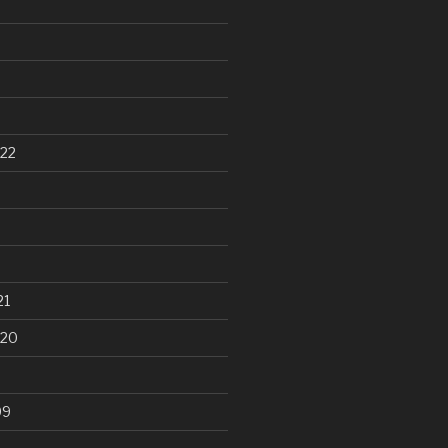
22
21
020
99