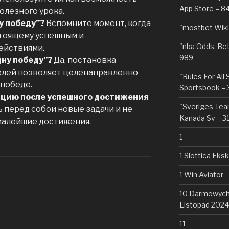
App Store – 8
олезного урока.
у победу”?
Вспомните момент, когда
"mostbet Wiki
стоящему успешным и
"nba Odds, Be
ействиями.
989
ну победу”?
Да, постановка
елей позволяет целенаправленно
"Rules For All
 победе.
Sportsbook – 
цию после успешного достижения
"Sveriges Team
 перед собой новые задачи и не
Kanada Sv – 3
 малейшие достижения.
1
1 Slottica Eks
1 Win Aviator
10 Darmowych 
Listopad 2024
11