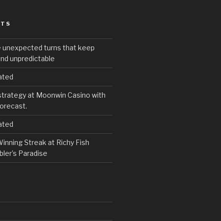
STS
e unexpected turns that keep
and unpredictable
ated
strategy at Moonwin Casino with
forecast.
ated
inning Streak at Richy Fish
ler’s Paradise