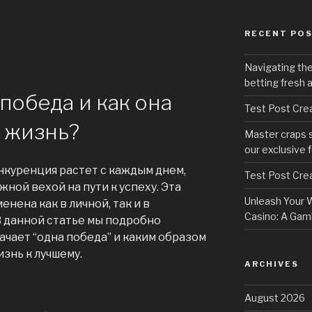
RECENT PO
Navigating th
betting fresh 
 победа и как она
Test Post Cre
 жизнь?
Master craps 
our exclusive 
нкуренция растет с каждым днем,
Test Post Cre
ной вехой на пути к успеху. Эта
Unleash Your W
нена как в личной, так и в
Casino: A Gamb
 данной статье мы подробно
ачает “одна победа” и каким образом
знь к лучшему.
ARCHIVES
August 2026