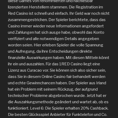
diese Games von renommierten und nachlesbar
lizenzierten Herstellern stammen. Die Registration im
Red Casino ist schnell und einfach. Ihr Geld war noch nicht
zusammengestrichen. Der Spieler berichtete, dass das
Casino immer wieder neue Informationen angefordert
und Zahlungen hat sich ausge habe, obwohl das Konto
verifiziert und alle notwendigen Details angegeben
worden seien. Hier erleben Spieler die volle Spannung
und Aufregung, da ihre Entscheidungen direkte
finanzielle Auswirkungen haben. Mit diesen Mitteln könnt
ihr ein und auszahlen. Für das 1RED Casino liegt eine
Lizenz aus Curacao vor. Sie können sich also sicher sein,
dass Sie in diesem Online Casino fair behandelt werden
und echte Gewinnchancen haben. Der Spieler aus Irland
hat ein Problem mit seinem Rückzug, der aufgrund
technischer Probleme abgebrochen wurde. Jetzt hat er
die Auszahlungsmethode geändert und wartet ab, ob es
funktioniert. Level 6: Die Spieler erhalten 20% Cashback.
Die besten Glücksspiel Anbieter für Funktelefon und Co.