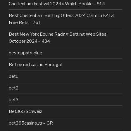
Cheltenham Festival 2024 » Which Bookie – 914
Best Cheltenham Betting Offers 2024 Claim In £413
Free Bets – 761
Best New York Equine Racing Betting Web Sites
October 2024 – 434
bestappstrading
Bet on red casino Portugal
bet1
bet2
bet3
Bet365 Schweiz
bet365casino.gr – GR