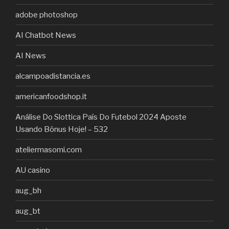
adobe photoshop
AI Chatbot News
AI News
alcampoadistancia.es
americanfoodshop.it
Análise Do Slottica País Do Futebol 2024 Aposte
Usando Bônus Hoje! – 532
ateliermasomi.com
AU casino
aug_bh
aug_bt