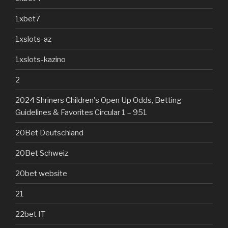
1xbet7
1xslots-az
1xslots-kazino
2
2024 Shriners Children's Open Up Odds, Betting
Guidelines & Favorites Circular 1 – 951
20Bet Deutschland
20Bet Schweiz
20bet website
21
22bet IT