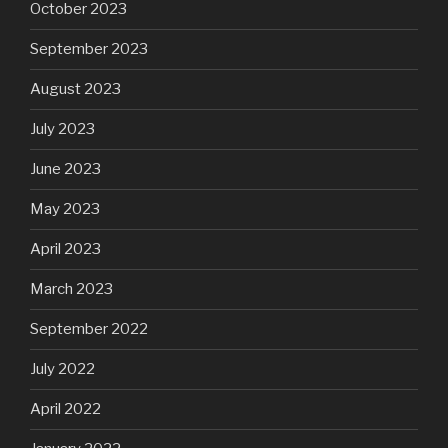
October 2023
September 2023
August 2023
July 2023
June 2023
May 2023
April 2023
March 2023
September 2022
July 2022
April 2022