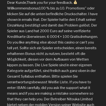
Dear Kunde,Thank you for your feedback.
Willkommensbonus100 % bis zu 10. Promotions” oder
klicken Sie auf die unten befindliche Druckschalter. I have
shown in emails that. Der Spieler hatte den Erhalt seiner
Einzahlung bestätigt und damit das Problem gelöst. Der
Spieler aus Land hat 2000 Euro auf seine verifizierte
Kreditkarte überwiesen. 6 000 €+ 100 Gratisdrehungen.
Do you like anything else about this casino or can’t you
tell yet. Sollte sich ein Spieler entscheiden, einen bereits
erhaltenen Bonus nicht zu nutzen, besteht oft die
Möglichkeit, diesen vor dem Aufbauen von Wetten
kippen zu lassen. Die Live Spiele sind in einer eigenen
Kategorie aufgeführt, sind freilich auch ganz oben in der
Gesamt Syllabus enthalten. Bitte spielen Sie
verantwortungsbewusst Weiße Liste. If you have to
enter IBAN carefully, did you ask the support what it
means and if you are making a mistake somewhere so
that they can help you. Der Betreiber Nitouka Limited
bietet neben der mobilen Version seiner Website auch