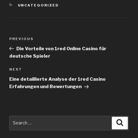
CATEGORIES
UNCATEGORIZED
Post
PREVIOUS
Previous
navigation
Post
Die Vorteile von 1red Online Casino für
deutsche Spieler
NEXT
Next
Post
Eine detaillierte Analyse der 1red Casino
Erfahrungen und Bewertungen
Search
Searc
for: