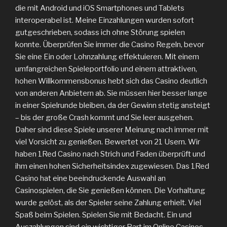
die mit Android und iOS Smartphones und Tablets
interoperabel ist. Meine Einzahlungen wurden sofort
gutgeschrieben, sodass ich ohne Störung spielen
konnte. Überprüfen Sie immer die Casino Regeln, bevor
Sie eine Ein oder Lohnzahlung effektuieren. Mit einem
umfangreichen Spieleportfolio und einem attraktiven,
hohen Willkommensbonus hebt sich das Casino deutlich
von anderen Anbietern ab. Sie müssen hier besser lange
in einer Spielrunde bleiben, da der Gewinn stetig ansteigt
– bis der große Crash kommt und Sie leer ausgehen.
Daher sind diese Spiele unserer Meinung nach immer mit
viel Vorsicht zu genießen. Bewertet von 21 Usern. Wir
haben 1Red Casino nach Strich und Faden überprüft und
ihm einen hohen Sicherheitsindex zugewiesen. Das 1Red
Casino hat eine beeindruckende Auswahl an
Casinospielen, die Sie genießen können. Die Vorhaltung
wurde gelöst, als der Spieler seine Zahlung erhielt. Viel
Spaß beim Spielen. Spielen Sie mit Bedacht. Ein und