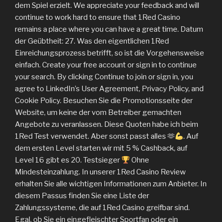
dem Spiel erzielt. We appreciate your feedback and will
continue to work hard to ensure that 1Red Casino
remains a place where you can have a great time. Datum
der Geübtheit: 27. Was den eigentlichen 1Red
Einreichungsprozess betrifft, so ist die Vorgehensweise
einfach. Create your free account or sign in to continue
your search. By clicking Continue to join or sign in, you
agree to LinkedIn’s User Agreement, Privacy Policy, and
Cookie Policy. Besuchen Sie die Promotionsseite der
Website, um keine der vom Betreiber gemachten
Angebote zu veranlassen. Diese Quoten habe ich beim
1Red Test verwendet. Aber sonst passt alles 🫶
. Auf
dem ersten Level starten wir mit 5 % Cashback, auf
Level 16 gibt es 20. Testsieger
Ohne
Mindesteinzahlung. In unserer 1Red Casino Review
erhalten Sie alle wichtigen Informationen zum Anbieter. In
diesem Passus finden Sie eine Liste der
Zahlungssysteme, die auf 1Red Casino greifbar sind.
Egal, ob Sie ein eingefleischter Sportfan oder ein