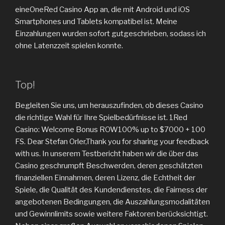
eineOneRed Casino App an, die mit Android und iOS
Smartphones und Tablets kompatibel ist. Meine
Einzahlungen wurden sofort gutgeschrieben, sodass ich
ohne Latenzzeit spielen konnte.
Top!
Begleiten Sie uns, um herauszufinden, ob dieses Casino
die richtige Wahl für Ihre Spielbedürfnisse ist. 1Red
Casino: Welcome Bonus ROW100% up to $7000 + 100
FS. Dear Stefan Orler,Thank you for sharing your feedback
with us. In unserem Testbericht haben wir die über das
Casino geschrumpft Beschwerden, deren geschätzten
finanziellen Einnahmen, deren Lizenz, die Echtheit der
Spiele, die Qualität des Kundendienstes, die Fairness der
angebotenen Bedingungen, die Auszahlungsmodalitäten
und Gewinnlimits sowie weitere Faktoren berücksichtigt.