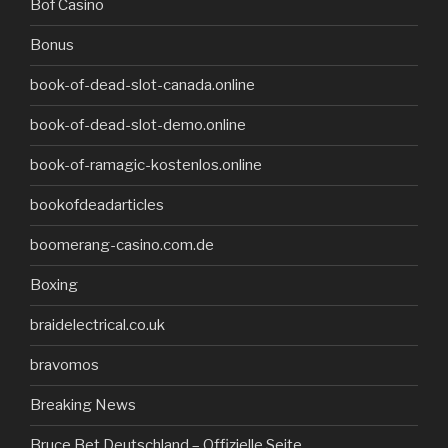
Bof Casino
Bonus
book-of-dead-slot-canada.online
book-of-dead-slot-demo.online
book-of-ramagic-kostenlos.online
bookofdeadarticles
boomerang-casino.com.de
Boxing
braidelectrical.co.uk
bravomos
Breaking News
Bruce Bet Deutschland – Offizielle Seite