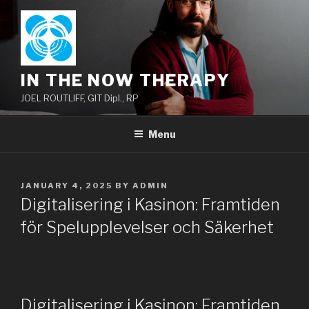
Skip
to
content
IN THE NOW THERAPY
JOEL ROUTLIFF, GIT Dipl., RP
Menu
POSTED
JANUARY 4, 2025
BY
ADMIN
ON
Digitalisering i Kasinon: Framtiden
för Spelupplevelser och Säkerhet
Digitalisering i Kasinon: Framtiden