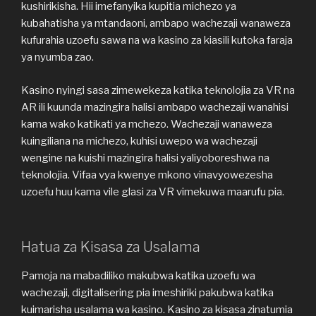
kushirikisha. Hii imefanyika kupitia michezo ya
kubahatisha ya mtandaoni, ambapo wachezaji wanaweza
kufurahia uzoefu sawa na wa kasino za kiasili kutoka faraja
ya nyumba zao.
Kasino nyingi sasa zimewekeza katika teknolojia za VR na
AR ili kuunda mazingira halisi ambapo wachezaji wanahisi
kama wako katikati ya mchezo. Wachezaji wanaweza
kuingiliana na michezo, kuhisi uwepo wa wachezaji
wengine na kuishi mazingira halisi yaliyoboreshwa na
teknolojia. Vifaa vya kwenye mkono vinavyowezesha
uzoefu huu kama vile glasi za VR vimekuwa maarufu pia.
Hatua za Kisasa za Usalama
Pamoja na mabadiliko makubwa katika uzoefu wa
wachezaji, digitalisering pia imeshiriki pakubwa katika
kuimarisha usalama wa kasino. Kasino za kisasa zinatumia