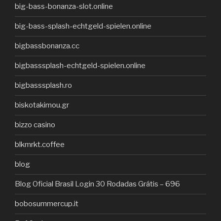
big-bass-bonanza-slot.online
big-bass-splash-echtgeld-spielen.online
bigbassbonanza.cc
bigbasssplash-echtgeld-spielen.online
bigbasssplash.ro
biskotakimou.gr
bizzo casino
blkmrkt.coffee
blog
Blog Oficial Brasil Login 30 Rodadas Grátis – 696
bobosummercup.it