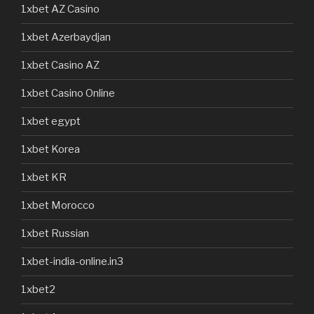
1xbet AZ Casino
1xbet Azerbaydjan
1xbet Casino AZ
1xbet Casino Online
1xbet egypt
1xbet Korea
1xbet KR
1xbet Morocco
1xbet Russian
1xbet-india-online.in3
1xbet2