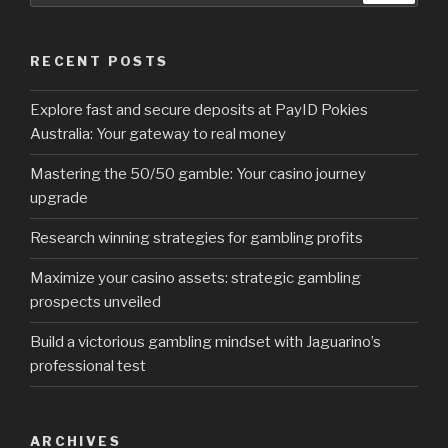
RECENT POSTS
Explore fast and secure deposits at PayID Pokies
Australia: Your gateway to real money
Mastering the 50/50 gamble: Your casino journey
upgrade
Research winning strategies for gambling profits
Maximize your casino assets: strategic gambling
prospects unveiled
Build a victorious gambling mindset with Jaguarino’s
professional test
ARCHIVES