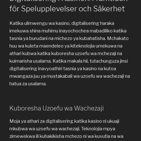
för Spelupplevelser och Säkerhet
Katika ulimwengu wa kasino, digitalisering haraka
imekuwa shina muhimu inayochochea mabadiliko katika
tasnia ya burudani na michezo ya kubahatisha. Mchakato
huu wa kuleta maendeleo ya kiteknolojia umekuwa na
athari kubwa katika kuboresha uzoefu wa mchezaji na
kuimarisha usalama. Katika makala hii, tutachunguza jinsi
digitalisering inavyoathiri tasnia ya kasino na kutoa
mwangaza juu ya mustakabali wa uzoefu wa wachezaji na
hatua za usalama.
Kuboresha Uzoefu wa Wachezaji
Moja ya athari za digitalisering katika kasino ni ukuaji
mkubwa wa uzoefu wa wachezaji. Teknolojia mpya
zimewekwa ili kuhakikisha mchezo ni wa kuvutia na wa