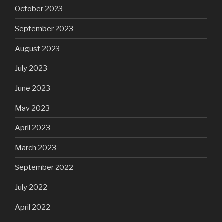
October 2023
September 2023
August 2023
July 2023
June 2023
May 2023
April 2023
March 2023
September 2022
July 2022
April 2022