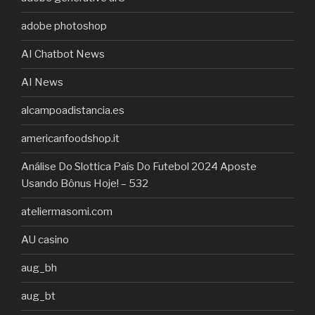
adobe photoshop
AI Chatbot News
AI News
alcampoadistancia.es
americanfoodshop.it
Análise Do Slottica País Do Futebol 2024 Aposte
Usando Bônus Hoje! – 532
ateliermasomi.com
AU casino
aug_bh
aug_bt