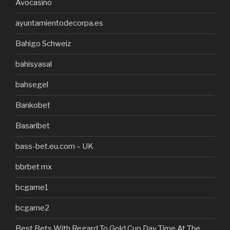
Avocasino
ayuntamientodecorpa.es
Bahigo Schweiz
bahisyasal
bahsegel
Bankobet
Basaribet
bass-bet.eu.com – UK
bbrbet mx
bcgame1
bcgame2
Best Bets With Regard To Gold Cup Day Time At The